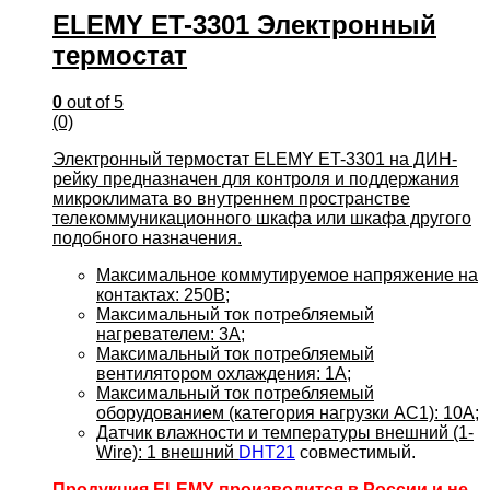
ELEMY ET-3301 Электронный
термостат
0
out of 5
(0)
Электронный термостат ELEMY ET-3301 на ДИН-
рейку предназначен для контроля и поддержания
микроклимата во внутреннем пространстве
телекоммуникационного шкафа или шкафа другого
подобного назначения.
Максимальное коммутируемое напряжение на
контактах: 250В;
Максимальный ток потребляемый
нагревателем: 3А;
Максимальный ток потребляемый
вентилятором охлаждения: 1А;
Максимальный ток потребляемый
оборудованием (категория нагрузки AC1): 10А;
Датчик влажности и температуры внешний (1-
Wire): 1 внешний
DHT21
совместимый.
Продукция ELEMY производится в России и не