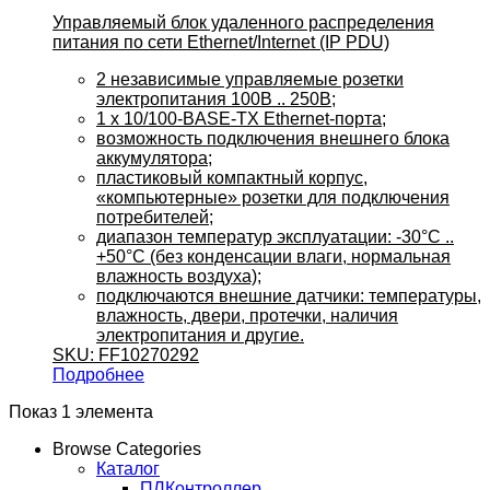
Управляемый блок удаленного распределения
питания по сети Ethernet/Internet (IP PDU)
2 независимые управляемые розетки
электропитания 100В .. 250В;
1 х 10/100-BASE-TX Ethernet-порта;
возможность подключения внешнего блока
аккумулятора;
пластиковый компактный корпус,
«компьютерные» розетки для подключения
потребителей;
диапазон температур эксплуатации: -30°C ..
+50°C (без конденсации влаги, нормальная
влажность воздуха);
подключаются внешние датчики: температуры,
влажность, двери, протечки, наличия
электропитания и другие.
SKU: FF10270292
Подробнее
Показ 1 элемента
Browse Categories
Каталог
ПЛКонтроллер