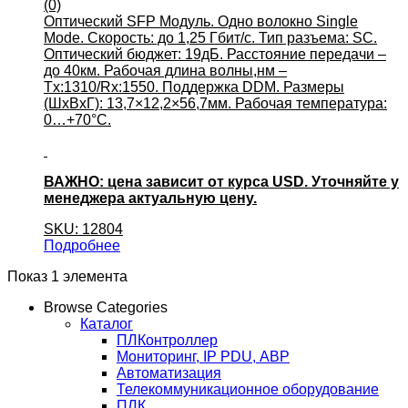
(0)
Оптический SFP Модуль. Одно волокно Single
Mode. Скорость: до 1,25 Гбит/c. Тип разъема: SC.
Оптический бюджет: 19дБ. Расстояние передачи –
до 40км. Рабочая длина волны,нм –
Tx:1310/Rx:1550. Поддержка DDM. Размеры
(ШхВхГ): 13,7×12,2×56,7мм. Рабочая температура:
0…+70°С.
ВАЖНО: цена зависит от курса USD. Уточняйте у
менеджера актуальную цену.
SKU: 12804
Подробнее
Показ 1 элемента
Browse Categories
Каталог
ПЛКонтроллер
Мониторинг, IP PDU, АВР
Автоматизация
Телекоммуникационное оборудование
ПЛК