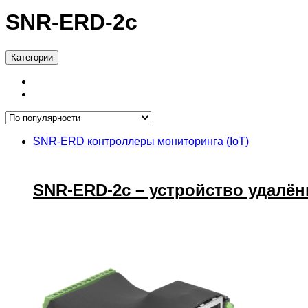
SNR-ERD-2c
Категории
SNR-ERD контроллеры мониторинга (IoT)
SNR-ERD-2c – устройство удалён