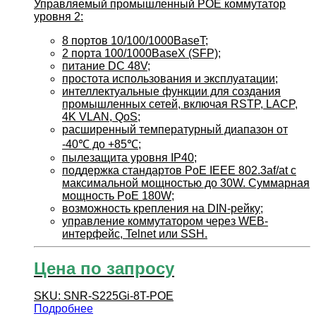
Управляемый промышленный POE коммутатор
уровня 2:
8 портов 10/100/1000BaseT;
2 порта 100/1000BaseX (SFP);
питание DC 48V;
простота использования и эксплуатации;
интеллектуальные функции для создания
промышленных сетей, включая RSTP, LACP,
4K VLAN, QoS;
расширенный температурный диапазон от
-40℃ до +85℃;
пылезащита уровня IP40;
поддержка стандартов PoE IEEE 802.3af/at c
максимальной мощностью до 30W. Суммарная
мощность PoE 180W;
возможность крепления на DIN-рейку;
управление коммутатором через WEB-
интерфейс, Telnet или SSH.
Цена по запросу
SKU: SNR-S225Gi-8T-POE
Подробнее