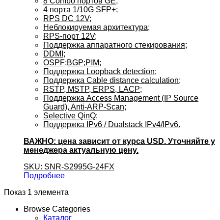
8 Combo портов GE;
4 порта 1/10G SFP+;
RPS DC 12V;
Неблокируемая архитектура;
RPS-порт 12V;
Поддержка аппаратного стекирования;
DDMI;
OSPF;BGP;PIM;
Поддержка Loopback detection;
Поддержка Cable distance calculation;
RSTP, MSTP, ERPS, LACP;
Поддержка Access Management (IP Source
Guard), Anti-ARP-Scan;
Selective QinQ;
Поддержка IPv6 / Dualstack IPv4/IPv6.
ВАЖНО: цена зависит от курса USD. Уточняйте у
менеджера актуальную цену.
SKU: SNR-S2995G-24FX
Подробнее
Показ 1 элемента
Browse Categories
Каталог