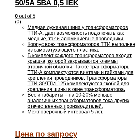
50/5А 5ВА 0,5 IEK
0
out of 5
(0)
Медная луженая шина у трансформаторов
ТТИ-А, дает возможность подключать как
медные, так и алюминиевые проводники.
Корпус всех трансформаторов ТТИ выполнен
из самозатухающего пластика.
В комплект каждого трансформатора входит
крышка, которой закрываются клеммы
вторичной обмотки. Также трансформаторы
ТТИ-А комплектуются винтами и гайками для
крепления проводников. Трансформаторы
ТТИ-30/ТТИ-125 комплектуются скобой для
крепления шины в окне трансформатора.
Вес и габариты – на 10-20% меньше
аналогичных трансформаторов тока других
отечественных производителей.
Межповерочный интервал 5 лет.
Цена по запросу