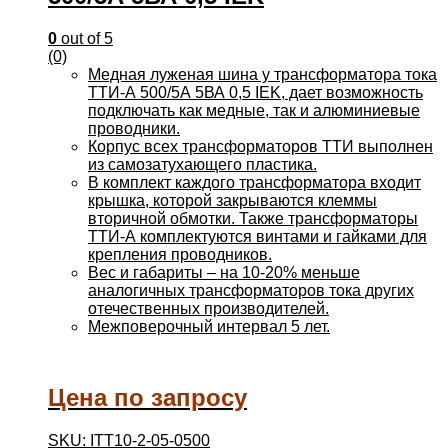
0
out of 5
(0)
Медная луженая шина у трансформатора тока
ТТИ-А 500/5А 5ВА 0,5 IEK, дает возможность
подключать как медные, так и алюминиевые
проводники.
Корпус всех трансформаторов ТТИ выполнен
из самозатухающего пластика.
В комплект каждого трансформатора входит
крышка, которой закрываются клеммы
вторичной обмотки. Также трансформаторы
ТТИ-А комплектуются винтами и гайками для
крепления проводников.
Вес и габариты – на 10-20% меньше
аналогичных трансформаторов тока других
отечественных производителей.
Межповерочный интервал 5 лет.
Цена по запросу
SKU: ITT10-2-05-0500