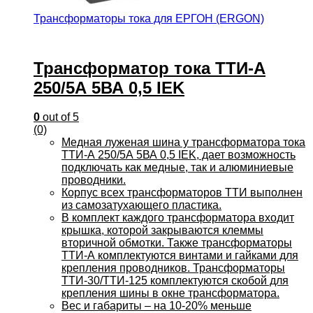
Трансформаторы тока для ЕРГОН (ERGON)
Трансформатор тока ТТИ-А
250/5А 5ВА 0,5 IEK
0
out of 5
(0)
Медная луженая шина у трансформатора тока
ТТИ-А 250/5А 5ВА 0,5 IEK, дает возможность
подключать как медные, так и алюминиевые
проводники.
Корпус всех трансформаторов ТТИ выполнен
из самозатухающего пластика.
В комплект каждого трансформатора входит
крышка, которой закрываются клеммы
вторичной обмотки. Также трансформаторы
ТТИ-А комплектуются винтами и гайками для
крепления проводников. Трансформаторы
ТТИ-30/ТТИ-125 комплектуются скобой для
крепления шины в окне трансформатора.
Вес и габариты – на 10-20% меньше