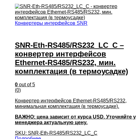
Конвертеры интерфейсов SNR
SNR-Eth-RS485/RS232_LC_С –
конвертер интерфейсов
Ethernet-RS485/RS232, мин.
комплектация (в термоусадке)
0
out of 5
(0)
Конвертер интерфейсов Ethernet-RS485/RS232,
минимальная комплектация (в термоусадке).
ВАЖНО: цена зависит от курса USD. Уточняйте у
менеджера актуальную цену.
SKU: SNR-Eth-RS485/RS232_LC_С
Подробнее