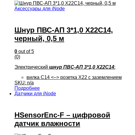
Аксессуары для iNode
Шнур ПВС-АП 3*1,0 X22C14,
черный, 0,5 м
0
out of 5
(0)
Электрический
шнур ПВС-АП 3*1,0 X22C14
:
вилка С14 <–> розетка X22 с заземлением
SKU: n/a
Подробнее
Датчики для iNode
HSensorEnc-F – цифровой
датчик влажности