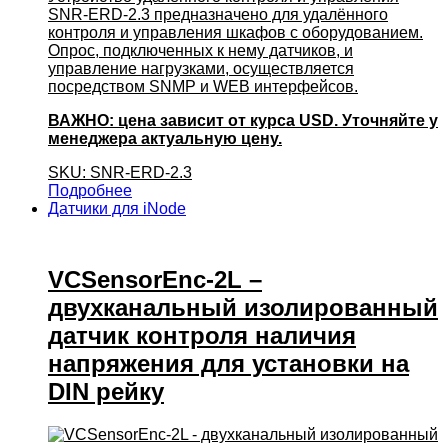
SNR-ERD-2.3 предназначено для удалённого
контроля и управления шкафов с оборудованием.
Опрос, подключенных к нему датчиков, и
управление нагрузками, осуществляется
посредством SNMP и WEB интерфейсов.
ВАЖНО: цена зависит от курса USD. Уточняйте у
менеджера актуальную цену.
SKU: SNR-ERD-2.3
Подробнее
Датчики для iNode
VCSensorEnc-2L –
двухканальный изолированный
датчик контроля наличия
напряжения для установки на
DIN рейку