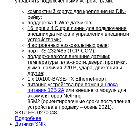
управлять подключенными устройствами.
компактный корпус для крепления на DIN-
рейку;
поддержка 1-Wire-датчиков;
16 Input и 4 Output линии для подключения
внешних датчиков и управления внешними
устройствами;
4 встроенных низковольтных реле;
порт RS-232/485 (TCP-COM);
поддерживаются внешние датчики:
температуры, влажности, двери, протечки,
дыма, наличия 220 В, удара, движения и
другие;
1 х 10/100-BASE-TX Ethernet-порт;
питание устройства при помощи
блока
питания 12В 2А
или внешнего модуля для
аккумуляторов NetPing
85M2 (ориентировочные сроки поступления
устройства в продажу – осень 2021).
SKU: FF10270048
Подробнее
Датчики SNR