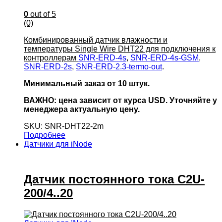
0
out of 5
(0)
Комбинированный датчик влажности и
температуры Single Wire DHT22 для подключения к
контроллерам
SNR-ERD-4s
,
SNR-ERD-4s-GSM
,
SNR-ERD-2s
,
SNR-ERD-2.3-termo-out
.
Минимальный заказ от 10 штук.
ВАЖНО: цена зависит от курса USD. Уточняйте у
менеджера актуальную цену.
SKU: SNR-DHT22-2m
Подробнее
Датчики для iNode
Датчик постоянного тока C2U-
200/4..20