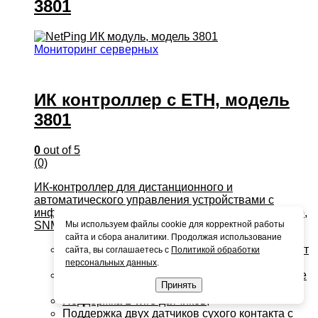
3801
Мониторинг серверных
ИК контроллер с ETH, модель
3801
0
out of 5
(0)
ИК-контроллер для дистанционного и
автоматического управления устройствами с
инфракрасным интерфейсом по сети Ethernet (web,
Мы используем файлы cookie для корректной работы
SNMP, HTTP API).
сайта и сбора аналитики. Продолжая использование
Обучается от оригинального пульта ДУ, хранит
сайта, вы соглашаетесь с
Политикой обработки
и воспроизводит до 32 IR-команд;
персональных данных
.
Компактный алюминиевый корпус на подвесе
Принять
с шарниром;
Поддержка 1-wire датчиков;
Поддержка двух датчиков сухого контакта с