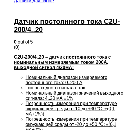
Датчики для iNode
Датчик постоянного тока C2U-
200/4..20
0
out of 5
(0)
C2U-200/4..20 – датчик постоянного тока с
номинальным измеряемым током 200А,
выходной сигнал 4/20мА:
Номинальный диапазон измеряемого
постоянного тока: 0..200 А
Тип выходного сигнала: ток
Номинальный диапазон значений выходного
сигнала: 4..20 мА ±1%
Погрешность измерения при температуре
окружающей среды от 10 до +30 °С: ±(0,1
мА+1%))
Погрешность измерения при температуре
окружающей среды от -20 до +50 °С: ±(0,1
мА+2%)