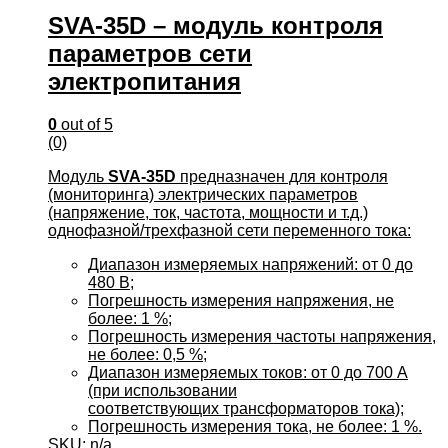
SVA-35D – модуль контроля
параметров сети
электропитания
0
out of 5
(0)
Модуль
SVA-35D
предназначен для контроля
(мониторинга) электрических параметров
(напряжение, ток, частота, мощности и т.д.)
однофазной/трехфазной сети переменного тока:
Диапазон измеряемых напряжений: от 0 до
480 В;
Погрешность измерения напряжения, не
более: 1 %;
Погрешность измерения частоты напряжения,
не более: 0,5 %;
Диапазон измеряемых токов: от 0 до 700 А
(при использовании
соответствующих трансформаторов тока);
Погрешность измерения тока, не более: 1 %.
SKU: n/a