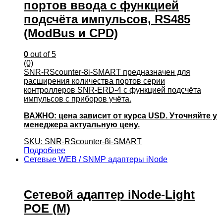
портов ввода с функцией
подсчёта импульсов, RS485
(ModBus и CPD)
0
out of 5
(0)
SNR-RScounter-8i-SMART предназначен для
расширения количества портов серии
контроллеров SNR-ERD-4 с функцией подсчёта
импульсов с приборов учёта.
ВАЖНО: цена зависит от курса USD. Уточняйте у
менеджера актуальную цену.
SKU: SNR-RScounter-8i-SMART
Подробнее
Сетевые WEB / SNMP адаптеры iNode
Сетевой адаптер iNode-Light
POE (M)