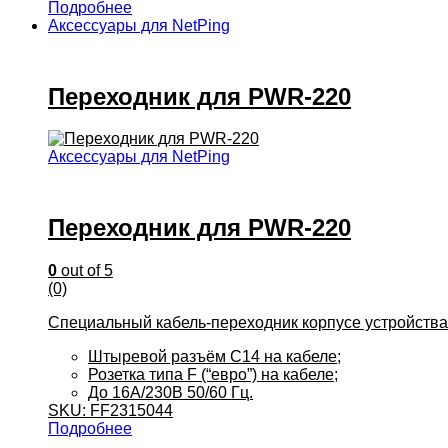
Подробнее
Аксессуары для NetPing
Переходник для PWR-220
Аксессуары для NetPing
Переходник для PWR-220
0
out of 5
(0)
Специальный кабель-переходник корпусе устройства
Штыревой разъём С14 на кабеле;
Розетка типа F (“евро”) на кабеле;
До 16А/230В 50/60 Гц.
SKU: FF2315044
Подробнее