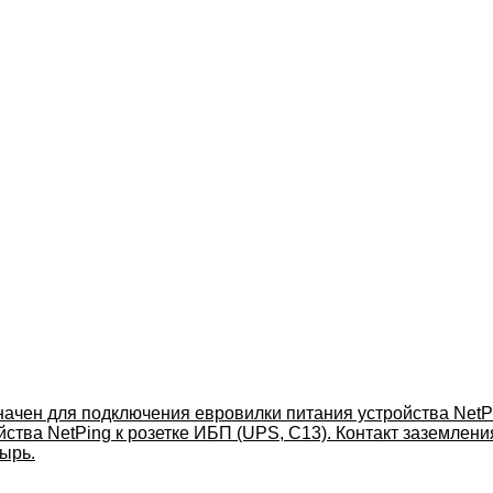
чен для подключения евровилки питания устройства NetPi
ства NetPing к розетке ИБП (UPS, C13). Контакт заземлени
ырь.