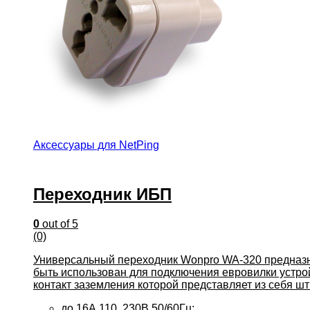
Аксессуары для NetPing
Переходник ИБП
0
out of 5
(0)
Универсальный переходник Wonpro WA-320 предназна
быть использован для подключения евровилки устрой
контакт заземления которой представляет из себя шт
до 16А 110..230В 50/60Гц;