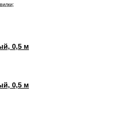
вилки;
й, 0,5 м
й, 0,5 м