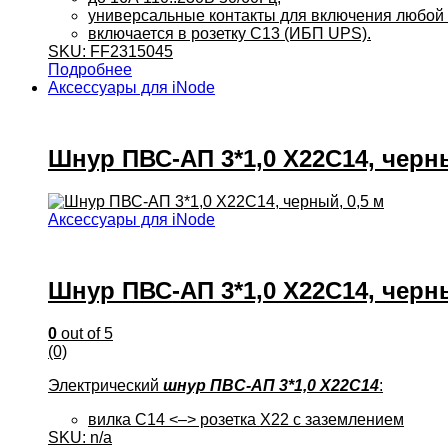
универсальные контакты для включения любой 
включается в розетку С13 (ИБП UPS).
SKU: FF2315045
Подробнее
Аксессуары для iNode
Шнур ПВС-АП 3*1,0 X22C14, черны
Аксессуары для iNode
Шнур ПВС-АП 3*1,0 X22C14, черны
0
out of 5
(0)
Электрический
шнур ПВС-АП 3*1,0 X22C14
:
вилка С14 <–> розетка X22 с заземлением
SKU: n/a