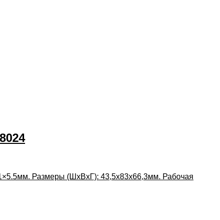
8024
.1×5.5мм. Размеры (ШхВхГ): 43,5x83x66,3мм. Рабочая