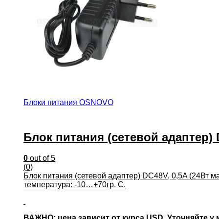
Блоки питания OSNOVO
Блок питания (сетевой адаптер) 
0
out of 5
(0)
Блок питания (сетевой адаптер) DC48V, 0,5A (24Вт 
температура: -10…+70гр. С.
ВАЖНО: цена зависит от курса USD. Уточняйте у