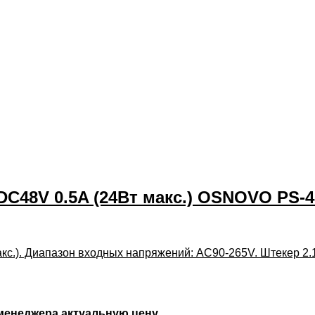
DC48V 0.5A (24Вт макс.) OSNOVO PS-4
макс.). Диапазон входных напряжений: AC90-265V. Штекер 2
 менеджера актуальную цену.