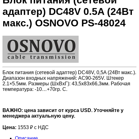
Блок питания (сетевой
адаптер) DC48V 0.5A (24Вт
макс.) OSNOVO PS-48024
Блок питания (сетевой адаптер) DC48V, 0,5A (24Вт макс.).
Диапазон входных напряжений: AC90-265V. Штекер
2.1×5.5мм. Размеры (ШхВхГ): 43,5x83x66,3мм. Рабочая
температура: -10…+70гр. С.
ВАЖНО: цена зависит от курса USD. Уточняйте у
менеджера актуальную цену.
Цена:
1553 ₽ с НДС
Описание