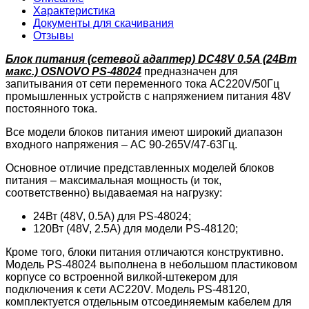
Характеристика
Документы для скачивания
Отзывы
Блок питания (сетевой адаптер) DC48V 0.5A (24Вт
макс.) OSNOVO PS-48024
предназначен для
запитывания от сети переменного тока AС220V/50Гц
промышленных устройств c напряжением питания 48V
постоянного тока.
Все модели блоков питания имеют широкий диапазон
входного напряжения – AC 90-265V/47-63Гц.
Основное отличие представленных моделей блоков
питания – максимальная мощность (и ток,
соответственно) выдаваемая на нагрузку:
24Вт (48V, 0.5A) для PS-48024;
120Вт (48V, 2.5A) для модели PS-48120;
Кроме того, блоки питания отличаются конструктивно.
Модель PS-48024 выполнена в небольшом пластиковом
корпусе со встроенной вилкой-штекером для
подключения к сети AC220V. Модель PS-48120,
комплектуется отдельным отсоединяемым кабелем для