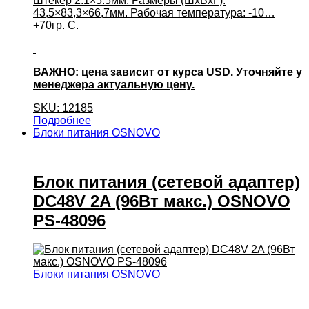
Штекер 2.1×5.5мм. Размеры (ШхВхГ):
43,5×83,3×66,7мм. Рабочая температура: -10…
+70гр. С.
ВАЖНО: цена зависит от курса USD. Уточняйте у
менеджера актуальную цену.
SKU: 12185
Подробнее
Блоки питания OSNOVO
Блок питания (сетевой адаптер)
DC48V 2A (96Вт макс.) OSNOVO
PS-48096
Блоки питания OSNOVO