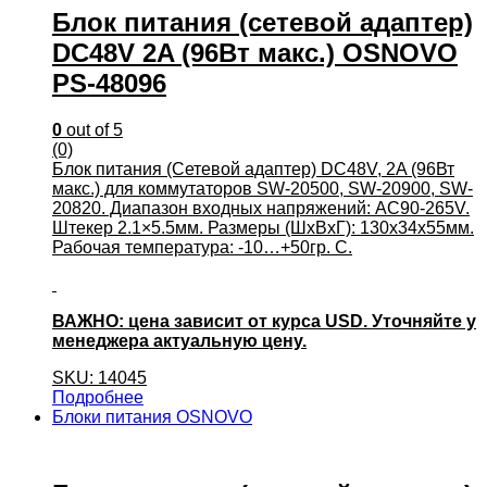
Блок питания (сетевой адаптер)
DC48V 2A (96Вт макс.) OSNOVO
PS-48096
0
out of 5
(0)
Блок питания (Сетевой адаптер) DC48V, 2A (96Вт
макс.) для коммутаторов SW-20500, SW-20900, SW-
20820. Диапазон входных напряжений: AC90-265V.
Штекер 2.1×5.5мм. Размеры (ШхВхГ): 130x34x55мм.
Рабочая температура: -10…+50гр. С.
ВАЖНО: цена зависит от курса USD. Уточняйте у
менеджера актуальную цену.
SKU: 14045
Подробнее
Блоки питания OSNOVO