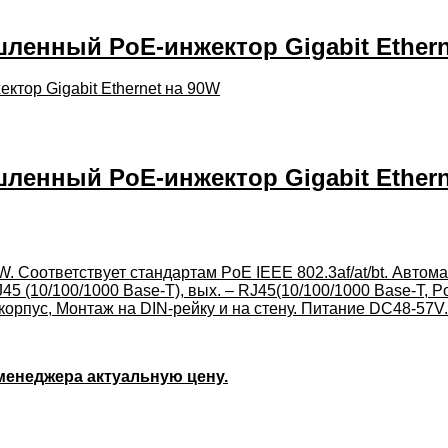
енный PoE-инжектор Gigabit Ethern
енный PoE-инжектор Gigabit Ethern
. Соответствует стандартам PoE IEEE 802.3af/at/bt. Автом
5 (10/100/1000 Base-T), вых. – RJ45(10/100/1000 Base-T, Po
рпус, Монтаж на DIN-рейку и на стену. Питание DC48-57V. В
 менеджера актуальную цену.