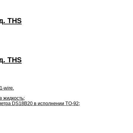
д. THS
д. THS
-wire.
в жидкость;
метра DS18B20 в исполнении TO-92;