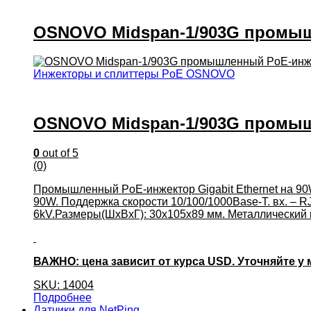
OSNOVO Midspan-1/903G промышл
Инжекторы и сплиттеры PoE OSNOVO
OSNOVO Midspan-1/903G промышл
0
out of 5
(0)
Промышленный PoE-инжектор Gigabit Ethernet на 90W
90W. Поддержка скорости 10/100/1000Base-T. вх. – RJ4
6kV.Размеры(ШхВхГ): 30x105x89 мм. Металлический ко
ВАЖНО: цена зависит от курса USD. Уточняйте у
SKU: 14004
Подробнее
Датчики для NetPing