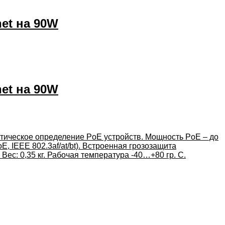
et на 90W
et на 90W
атическое определение PoE устройств. Мощность PoE – до
E, IEEE 802.3af/at/bt). Встроенная грозозащита
ес: 0,35 кг. Рабочая температура -40…+80 гр. С.