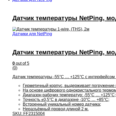
Датчик температуры NetPing, мо
Датчики для NetPing
Датчик температуры NetPing, мо
0
out of 5
(0)
Датчик температуры -55°C … +125°C с интерфейсом 1
Герметичный корпус, выдерживает погружение 
На основе цифрового однокристального термо
Диапазон рабочих температур: -55°C … +125°C;
Точность ±0,5°C в диапазоне -10°C … +85°C;
Встроенный уникальный номер датчика;
Неразъёмный провод длиной 2 м.
SKU: FF2315004