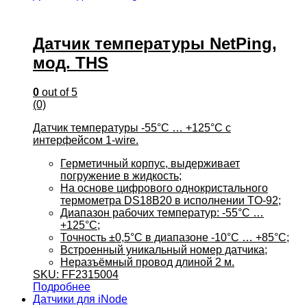
Датчик температуры NetPing,
мод. THS
0
out of 5
(0)
Датчик температуры -55°C … +125°C с
интерфейсом 1-wire.
Герметичный корпус, выдерживает
погружение в жидкость;
На основе цифрового однокристального
термометра DS18B20 в исполнении TO-92;
Диапазон рабочих температур: -55°C …
+125°C;
Точность ±0,5°C в диапазоне -10°C … +85°C;
Встроенный уникальный номер датчика;
Неразъёмный провод длиной 2 м.
SKU: FF2315004
Подробнее
Датчики для iNode