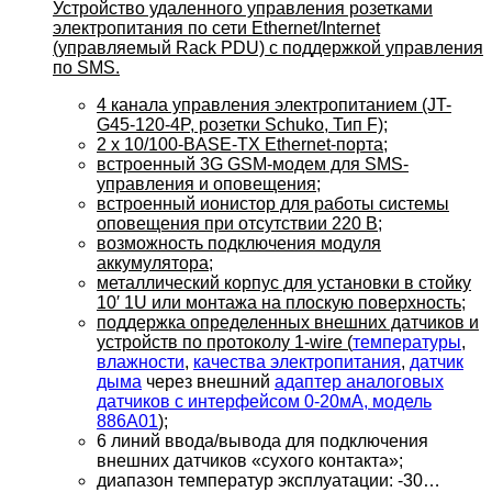
Устройство удаленного управления розетками
электропитания по сети Ethernet/Internet
(управляемый Rack PDU) c поддержкой управления
по SMS.
4 канала управления электропитанием (JT-
G45-120-4P, розетки Schuko, Тип F);
2 х 10/100-BASE-TX Ethernet-порта;
встроенный 3G GSM-модем для SMS-
управления и оповещения;
встроенный ионистор для работы системы
оповещения при отсутствии 220 В;
возможность подключения модуля
аккумулятора;
металлический корпус для установки в стойку
10′ 1U или монтажа на плоскую поверхность;
поддержка определенных внешних датчиков и
устройств по протоколу 1-wire (
температуры
,
влажности
,
качества электропитания
,
датчик
дыма
через внешний
адаптер аналоговых
датчиков с интерфейсом 0-20мА, модель
886A01
);
6 линий ввода/вывода для подключения
внешних датчиков «сухого контакта»;
диапазон температур эксплуатации: -30…