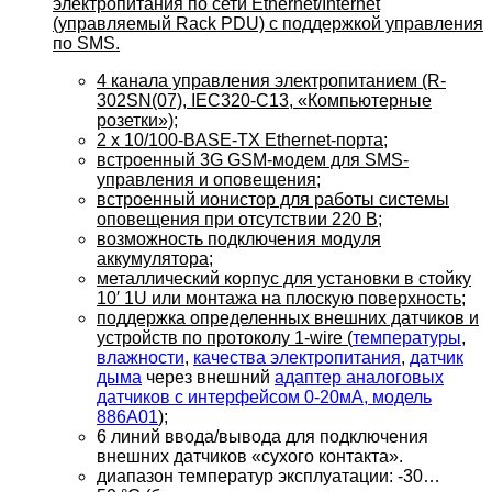
электропитания по сети Ethernet/Internet
(управляемый Rack PDU) c поддержкой управления
по SMS.
4 канала управления электропитанием (R-
302SN(07), IEC320-C13, «Компьютерные
розетки»);
2 х 10/100-BASE-TX Ethernet-порта;
встроенный 3G GSM-модем для SMS-
управления и оповещения;
встроенный ионистор для работы системы
оповещения при отсутствии 220 В;
возможность подключения модуля
аккумулятора;
металлический корпус для установки в стойку
10′ 1U или монтажа на плоскую поверхность;
поддержка определенных внешних датчиков и
устройств по протоколу 1-wire (
температуры
,
влажности
,
качества электропитания
,
датчик
дыма
через внешний
адаптер аналоговых
датчиков с интерфейсом 0-20мА, модель
886A01
);
6 линий ввода/вывода для подключения
внешних датчиков «сухого контакта».
диапазон температур эксплуатации: -30…