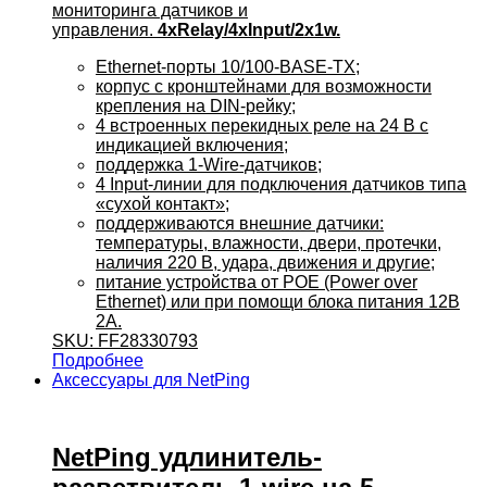
мониторинга датчиков и
управления.
4xRelay/4xInput/2x1w.
Ethernet-порты 10/100-BASE-TX;
корпус с кронштейнами для возможности
крепления на DIN-рейку;
4 встроенных перекидных реле на 24 В с
индикацией включения;
поддержка 1-Wire-датчиков;
4 Input-линии для подключения датчиков типа
«сухой контакт»;
поддерживаются внешние датчики:
температуры, влажности, двери, протечки,
наличия 220 В, удара, движения и другие;
питание устройства от POE (Power over
Ethernet) или при помощи блока питания 12В
2А.
SKU: FF28330793
Подробнее
Аксессуары для NetPing
NetPing удлинитель-