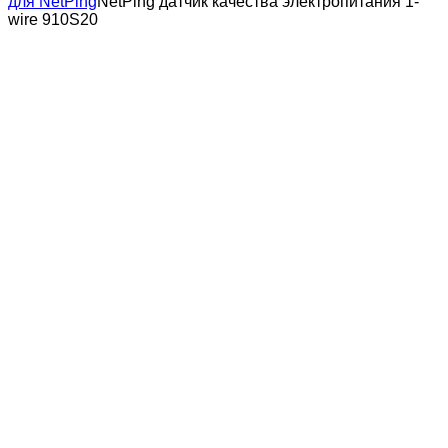
для NetPing
NetPing датчик качества электропитания 1-
wire 910S20