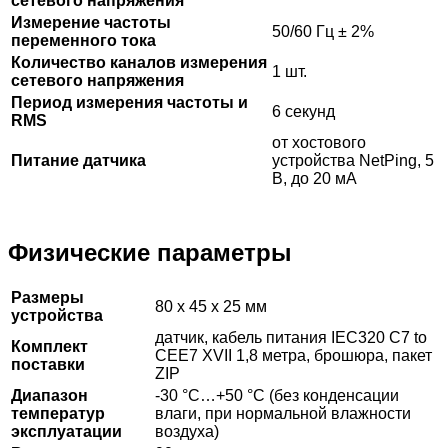
сетевого напряжения
Измерение частоты
50/60 Гц ± 2%
переменного тока
Количество каналов измерения
1 шт.
сетевого напряжения
Период измерения частоты и
6 секунд
RMS
от хостового
Питание датчика
устройства NetPing, 5
В, до 20 мА
Физические параметры
Размеры
80 x 45 x 25 мм
устройства
датчик, кабель питания IEC320 C7 to
Комплект
CEE7 XVII 1,8 метра, брошюра, пакет
поставки
ZIP
Диапазон
-30 °С…+50 °С (без конденсации
температур
влаги, при нормальной влажности
эксплуатации
воздуха)