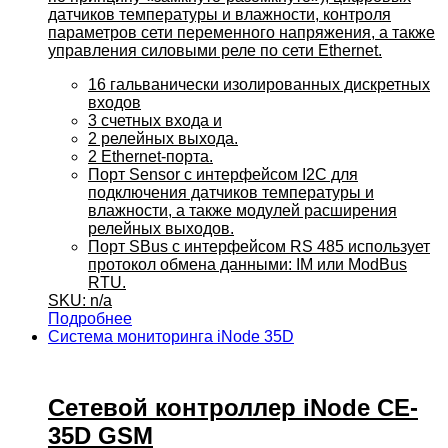
датчиков температуры и влажности, контроля
параметров сети переменного напряжения, а также
управления силовыми реле по сети Ethernet.
16 гальванически изолированных дискретных
входов
3 счетных входа и
2 релейных выхода.
2 Ethernet-порта.
Порт Sensor с интерфейсом I2C для
подключения датчиков температуры и
влажности, а также модулей расширения
релейных выходов.
Порт SBus с интерфейсом RS 485 использует
протокол обмена данными: IM или ModBus
RTU.
SKU: n/a
Подробнее
Система мониторинга iNode 35D
Сетевой контроллер iNode CE-
35D GSM