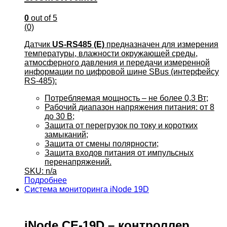
0
out of 5
(0)
Датчик
US-RS485 (E)
предназначен для измерения
температуры, влажности окружающей среды,
атмосферного давления и передачи измеренной
информации по цифровой шине SBus (интерфейсу
RS-485):
Потребляемая мощность – не более 0,3 Вт;
Рабочий диапазон напряжения питания: от 8
до 30 В;
Защита от перегрузок по току и коротких
замыканий;
Защита от смены полярности;
Защита входов питания от импульсных
перенапряжений.
SKU: n/a
Подробнее
Система мониторинга iNode 19D
iNode CE-19D – контроллер