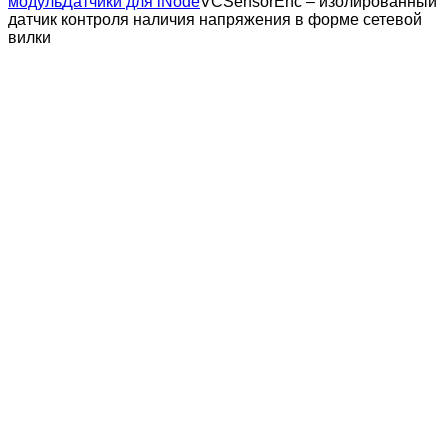
модуль
Датчики для iNode
VCSensorEnc – изолированный
датчик контроля наличия напряжения в форме сетевой
вилки