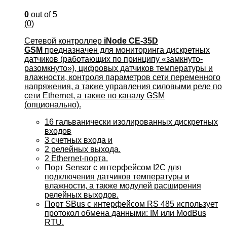
0
out of 5
(0)
Сетевой контроллер
iNode CE-35D
GSM
предназначен для мониторинга дискретных
датчиков (работающих по принципу «замкнуто-
разомкнуто»), цифровых датчиков температуры и
влажности, контроля параметров сети переменного
напряжения, а также управления силовыми реле по
сети Ethernet, а также по каналу GSM
(опционально).
16 гальванически изолированных дискретных
входов
3 счетных входа и
2 релейных выхода.
2 Ethernet-порта.
Порт Sensor с интерфейсом I2C для
подключения датчиков температуры и
влажности, а также модулей расширения
релейных выходов.
Порт SBus с интерфейсом RS 485 использует
протокол обмена данными: IM или ModBus
RTU.