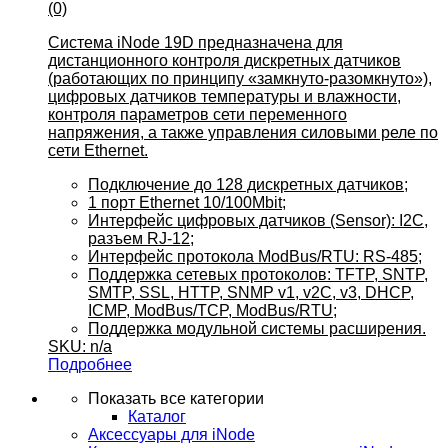
(0)
Система iNode 19D предназначена для
дистанционного контроля дискретных датчиков
(работающих по принципу «замкнуто-разомкнуто»),
цифровых датчиков температуры и влажности,
контроля параметров сети переменного
напряжения, а также управления силовыми реле по
сети Ethernet.
Подключение до 128 дискретных датчиков;
1 порт Ethernet 10/100Mbit;
Интерфейс цифровых датчиков (Sensor): I2C,
разъем RJ-12;
Интерфейс протокола ModBus/RTU: RS-485;
Поддержка сетевых протоколов: TFTP, SNTP,
SMTP, SSL, HTTP, SNMP v1, v2C, v3, DHCP,
ICMP, ModBus/TCP, ModBus/RTU;
Поддержка модульной системы расширения.
SKU: n/a
Подробнее
Показать все категории
Каталог
Аксессуары для iNode