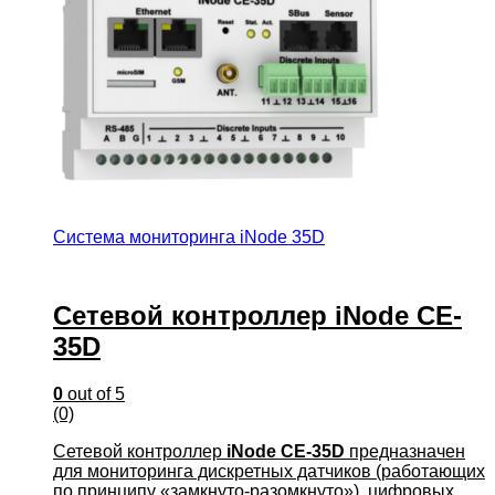
Система мониторинга iNode 35D
Сетевой контроллер iNode CE-
35D
0
out of 5
(0)
Сетевой контроллер
iNode CE-35D
предназначен
для мониторинга дискретных датчиков (работающих
по принципу «замкнуто-разомкнуто»), цифровых