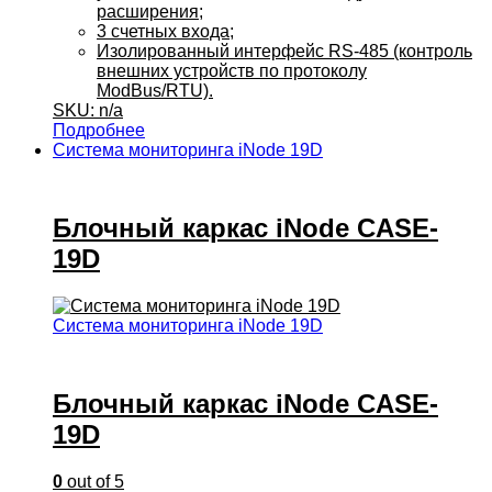
расширения;
3 счетных входа;
Изолированный интерфейс RS-485 (контроль
внешних устройств по протоколу
ModBus/RTU).
SKU: n/a
Подробнее
Система мониторинга iNode 19D
Блочный каркас iNode CASE-
19D
Система мониторинга iNode 19D
Блочный каркас iNode CASE-
19D
0
out of 5