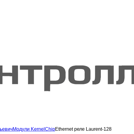
ьевич
Модули KernelChip
Ethernet реле Laurent-128