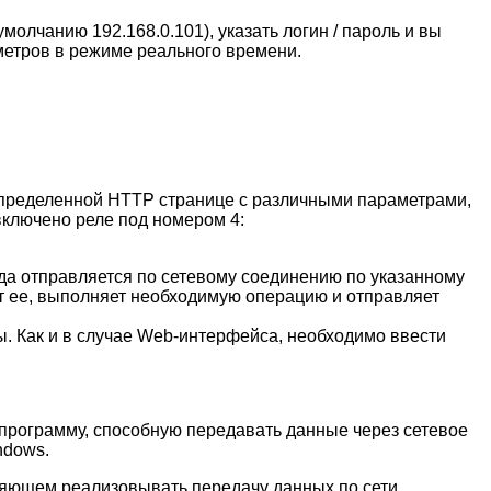
олчанию 192.168.0.101), указать логин / пароль и вы
метров в режиме реального времени.
пределенной HTTP странице c различными параметрами,
включено реле под номером 4:
да отправляется по сетевому соединению по указанному
ет ее, выполняет необходимую операцию и отправляет
. Как и в случае Web-интерфейса, необходимо ввести
программу, способную передавать данные через сетевое
ndows.
яющем реализовывать передачу данных по сети.