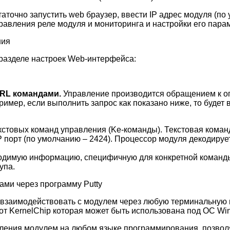
очно запустить web браузер, ввести IP адрес модуля (по ум
авления реле модуля и мониторинга и настройки его пара
разделе настроек Web-интерфейса:
URL командами.
Управление производится обращением к о
мер, если выполнить запрос как показано ниже, то будет 
стовых команд управления (Ke-команды). Текстовая коман
P порт (по умолчанию – 2424). Процессор модуля декодиру
одимую информацию, специфичную для конкретной команды
упа.
 взаимодействовать с модулем через любую терминальную 
m от KernelChip которая может быть использована под ОС Wi
ления модулем на любом языке программирования, позвол