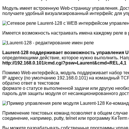
Модуль имеет встроенную Web-страницу управления. Достат
получаете удобный визуализированный интерфейс для упр
Имеется возможность настраивать имена каждому реле в 
Laurent-128 поддерживает возможность управления 
определяющими действие, которое нужно выполнить. Напри
http://192.168.0.101/cmd.cgi?psw=Laurent&cmd=REL,4,1
Помимо Web-интерфейса, модуль поддерживает набор тек
IP адресу (по умолчанию 192.168.0.101) на командный TC
обратно ответ в текстовом
формате о статусе выполненной задачи или другую необх
пароль для защиты модуля от несанкционированного дост
Применение текстовых команд позволяет в общем случае
соединение, например, putty, telnet или программу KeTer
Вы можете разрабатывать собственные программы управ