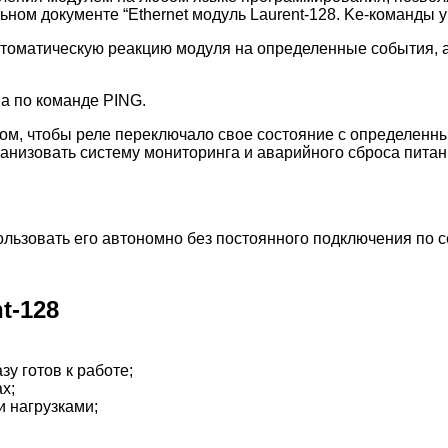
ном документе “Ethernet модуль Laurent-128. Ke-команды 
оматическую реакцию модуля на определенные события, а
ва по команде PING.
м, чтобы реле переключало свое состояние с определенны
ганизовать систему мониторинга и аварийного сброса питан
льзовать его автономно без постоянного подключения по с
t-128
у готов к работе;
х;
и нагрузками;