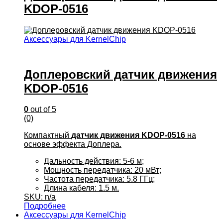
KDOP-0516
Аксессуары для KernelChip
Доплеровский датчик движения
KDOP-0516
0
out of 5
(0)
Компактный
датчик движения KDOP-0516
на
основе эффекта Доплера.
Дальность действия: 5-6 м;
Мощность передатчика: 20 мВт;
Частота передатчика: 5.8 ГГц;
Длина кабеля: 1.5 м.
SKU: n/a
Подробнее
Аксессуары для KernelChip