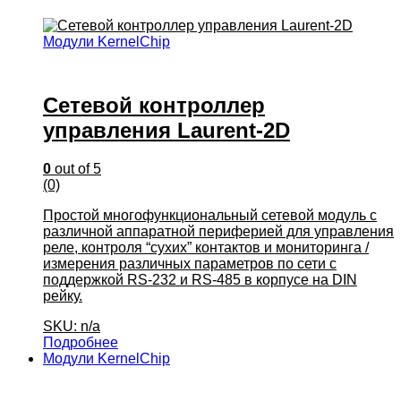
Модули KernelChip
Сетевой контроллер
управления Laurent-2D
0
out of 5
(0)
Простой многофункциональный сетевой модуль с
различной аппаратной периферией для управления
реле, контроля “сухих” контактов и мониторинга /
измерения различных параметров по сети с
поддержкой RS-232 и RS-485 в корпусе на DIN
рейку.
SKU: n/a
Подробнее
Модули KernelChip