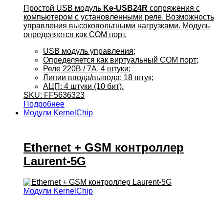
Простой USB модуль
Ke-USB24R
сопряжения с
компьютером с установленными реле. Возможность
управления высоковольтными нагрузками. Модуль
определяется как COM порт.
USB модуль управления;
Определяется как виртуальный COM порт;
Реле 220В / 7А, 4 штуки;
Линии ввода/вывода: 18 штук;
АЦП: 4 штуки (10 бит).
SKU: FF5636323
Подробнее
Модули KernelChip
Ethernet + GSM контроллер
Laurent-5G
Модули KernelChip