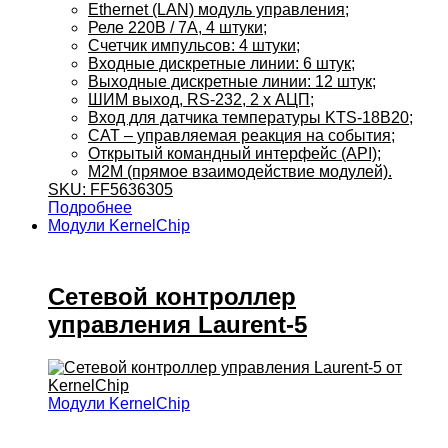
Ethernet (LAN) модуль управления;
Реле 220В / 7А, 4 штуки;
Счетчик импульсов: 4 штуки;
Входные дискретные линии: 6 штук;
Выходные дискретные линии: 12 штук;
ШИМ выход, RS-232, 2 x АЦП;
Вход для датчика температуры KTS-18B20;
CAT – управляемая реакция на события;
Открытый командный интерфейс (API);
M2M (прямое взаимодействие модулей).
SKU: FF5636305
Подробнее
Модули KernelChip
Сетевой контроллер
управления Laurent-5
Модули KernelChip