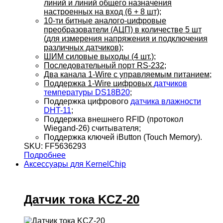
линий и линий общего назначения
настроенных на вход (6 + 8 шт);
10-ти битные аналого-цифровые
преобразователи (АЦП) в количестве 5 шт
(для измерения напряжения и подключения
различных датчиков);
ШИМ силовые выходы (4 шт.);
Последовательный порт RS-232;
Два канала 1-Wire с управляемым питанием;
Поддержка 1-Wire цифровых
датчиков
температуры DS18B20
;
Поддержка цифрового
датчика влажности
DHT-11
;
Поддержка внешнего RFID (протокол
Wiegand-26) считывателя;
Поддержка ключей iButton (Touch Memory).
SKU: FF5636293
Подробнее
Аксессуары для KernelChip
Датчик тока KCZ-20