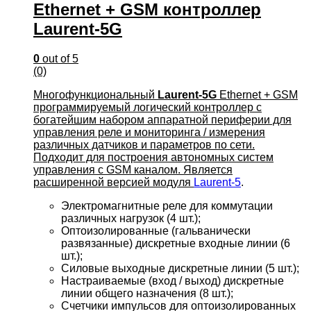
Ethernet + GSM контроллер
Laurent-5G
0
out of 5
(0)
Многофункциональный
Laurent-5G
Ethernet + GSM
программируемый логический контроллер с
богатейшим набором аппаратной периферии для
управления реле и мониторинга / измерения
различных датчиков и параметров по сети.
Подходит для построения автономных систем
управления с GSM каналом. Является
расширенной версией модуля
Laurent-5
.
Электромагнитные реле для коммутации
различных нагрузок (4 шт.);
Оптоизолированные (гальванически
развязанные) дискретные входные линии (6
шт.);
Силовые выходные дискретные линии (5 шт.);
Настраиваемые (вход / выход) дискретные
линии общего назначения (8 шт.);
Счетчики импульсов для оптоизолированных