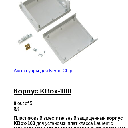
Аксессуары для KernelChip
Корпус KBox-100
0
out of 5
(0)
Пластиковый вместительный защищенный
корпус
KBox-100
для установки плат класса Laurent с