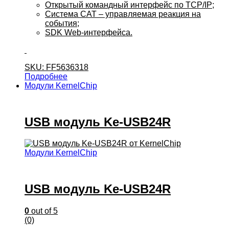
Открытый командный интерфейс по TCP/IP;
Система CAT – управляемая реакция на
события;
SDK Web-интерфейса.
SKU: FF5636318
Подробнее
Модули KernelChip
USB модуль Ke-USB24R
Модули KernelChip
USB модуль Ke-USB24R
0
out of 5
(0)