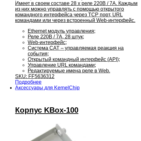
Имеет в своем составе 28 x реле 220В / 7А. Каждым
из них можно управлять с помощью открытого
командного интерфейса через TCP порт, URL
командами или через встроенный Web-интерфейс.
Ethernet модуль управления;
Реле 220В / 7А, 28 штук;
Web-интерфейс;
Система CAT – управляемая реакция на
события;
Открытый командный интерфейс (API);
Управление URL командами;
Редактируемые имена реле в Web.
SKU: FF5636312
Подробнее
Аксессуары для KernelChip
Корпус KBox-100