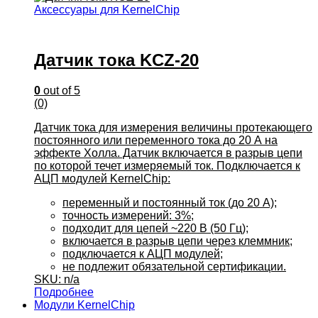
Аксессуары для KernelChip
Датчик тока KCZ-20
0
out of 5
(0)
Датчик тока для измерения величины протекающего
постоянного или переменного тока до 20 А на
эффекте Холла. Датчик включается в разрыв цепи
по которой течет измеряемый ток. Подключается к
АЦП модулей KernelChip:
переменный и постоянный ток (до 20 А);
точность измерений: 3%;
подходит для цепей ~220 В (50 Гц);
включается в разрыв цепи через клеммник;
подключается к АЦП модулей;
не подлежит обязательной сертификации.
SKU: n/a
Подробнее
Модули KernelChip