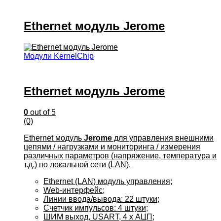
Ethernet модуль Jerome
Модули KernelChip
Ethernet модуль Jerome
0
out of 5
(0)
Ethernet модуль
Jerome
для управления внешними
цепями / нагрузками и мониторинга / измерения
различных параметров (напряжение, температура и
т.д.) по локальной сети (LAN).
Ethernet (LAN) модуль управления;
Web-интерфейс;
Линии ввода/вывода: 22 штуки;
Счетчик импульсов: 4 штуки;
ШИМ выход, USART, 4 x АЦП;