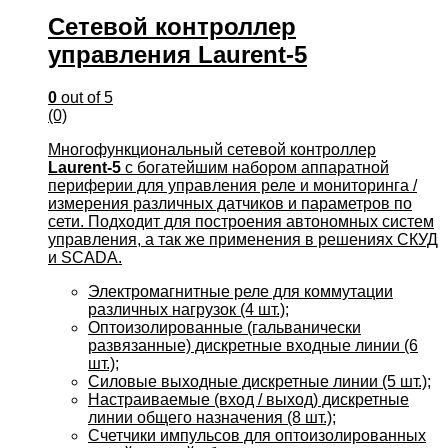
Сетевой контроллер
управления Laurent-5
0
out of 5
(0)
Многофункциональный сетевой контроллер
Laurent-5
с богатейшим набором аппаратной
периферии для управления реле и мониторинга /
измерения различных датчиков и параметров по
сети. Подходит для построения автономных систем
управления, а так же применения в решениях СКУД
и SCADA.
Электромагнитные реле для коммутации
различных нагрузок (4 шт.);
Оптоизолированные (гальванически
развязанные) дискретные входные линии (6
шт.);
Силовые выходные дискретные линии (5 шт.);
Настраиваемые (вход / выход) дискретные
линии общего назначения (8 шт.);
Счетчики импульсов для оптоизолированных