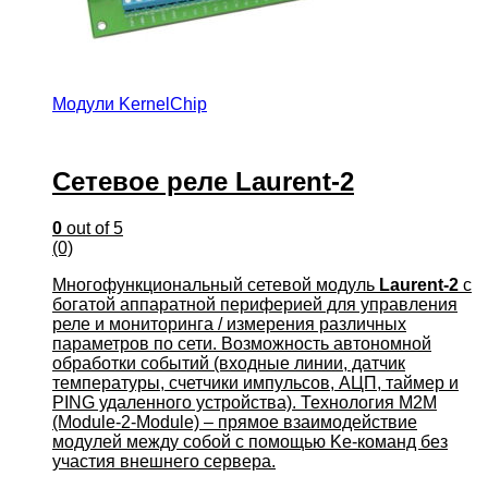
Модули KernelChip
Сетевое реле Laurent-2
0
out of 5
(0)
Многофункциональный сетевой модуль
Laurent-2
с
богатой аппаратной периферией для управления
реле и мониторинга / измерения различных
параметров по сети. Возможность автономной
обработки событий (входные линии, датчик
температуры, счетчики импульсов, АЦП, таймер и
PING удаленного устройства). Технология M2M
(Module-2-Module) – прямое взаимодействие
модулей между собой с помощью Ke-команд без
участия внешнего сервера.