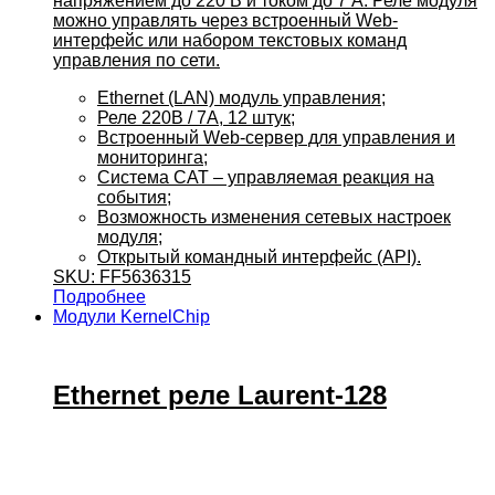
напряжением до 220 В и током до 7 А. Реле модуля
можно управлять через встроенный Web-
интерфейс или набором текстовых команд
управления по сети.
Ethernet (LAN) модуль управления;
Реле 220В / 7А, 12 штук;
Встроенный Web-сервер для управления и
мониторинга;
Система CAT – управляемая реакция на
события;
Возможность изменения сетевых настроек
модуля;
Открытый командный интерфейс (API).
SKU: FF5636315
Подробнее
Модули KernelChip
Ethernet реле Laurent-128