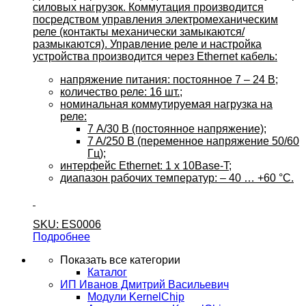
силовых нагрузок. Коммутация производится
посредством управления электромеханическим
реле (контакты механически замыкаются/
размыкаются). Управление реле и настройка
устройства производится через Ethernet кабель:
напряжение питания: постоянное 7 – 24 B;
количество реле: 16 шт.;
номинальная коммутируемая нагрузка на
реле:
7 А/30 B (постоянное напряжение);
7 A/250 B (переменное напряжение 50/60
Гц);
интерфейс Ethernet: 1 x 10Base-T;
диапазон рабочих температур: – 40 … +60 °C.
SKU: ES0006
Подробнее
Показать все категории
Каталог
ИП Иванов Дмитрий Васильевич
Модули KernelChip