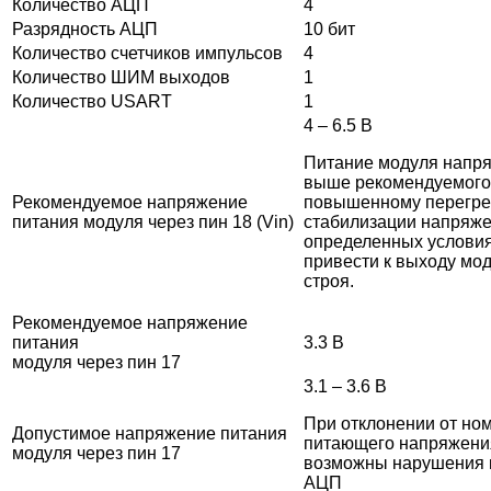
Количество АЦП
4
Разрядность АЦП
10 бит
Количество счетчиков импульсов
4
Количество ШИМ выходов
1
Количество USART
1
4 – 6.5 В
Питание модуля напр
выше рекомендуемого,
Рекомендуемое напряжение
повышенному перегре
питания модуля через пин 18 (Vin)
стабилизации напряже
определенных услови
привести к выходу мод
строя.
Рекомендуемое напряжение
питания
3.3 В
модуля через пин 17
3.1 – 3.6 В
При отклонении от но
Допустимое напряжение питания
питающего напряжения 
модуля через пин 17
возможны нарушения 
АЦП