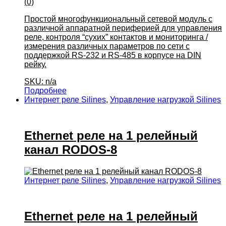
(0)
Простой многофункциональный сетевой модуль с
различной аппаратной периферией для управления
реле, контроля “сухих” контактов и мониторинга /
измерения различных параметров по сети с
поддержкой RS-232 и RS-485 в корпусе на DIN
рейку.
SKU: n/a
Подробнее
Интернет реле Silines
,
Управление нагрузкой Silines
Ethernet реле на 1 релейный
канал RODOS-8
Интернет реле Silines
,
Управление нагрузкой Silines
Ethernet реле на 1 релейный