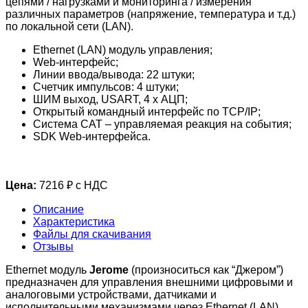
цепями / нагрузками и мониторинга / измерения
различных параметров (напряжение, температура и т.д.)
по локальной сети (LAN).
Ethernet (LAN) модуль управления;
Web-интерфейс;
Линии ввода/вывода: 22 штуки;
Счетчик импульсов: 4 штуки;
ШИМ выход, USART, 4 x АЦП;
Открытый командный интерфейс по TCP/IP;
Система CAT – управляемая реакция на события;
SDK Web-интерфейса.
Цена:
7216 ₽ с НДС
Описание
Характеристика
Файлы для скачивания
Отзывы
Ethernet модуль
Jerome
(произноситься как “Джером”)
предназначен для управления внешними цифровыми и
аналоговыми устройствами, датчиками и
исполнительными механизмами через Ethernet (LAN)