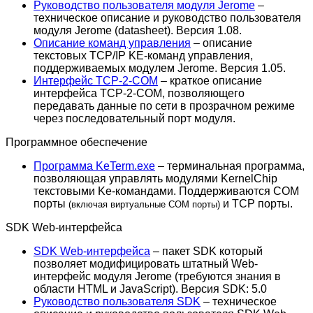
Руководство пользователя модуля Jerome
–
техническое описание и руководство пользователя
модуля Jerome (datasheet). Версия 1.08.
Описание команд управления
– описание
текстовых TCP/IP KE-команд управления,
поддерживаемых модулем Jerome. Версия 1.05.
Интерфейс TCP-2-COM
– краткое описание
интерфейса TCP-2-COM, позволяющего
передавать данные по сети в прозрачном режиме
через последовательный порт модуля.
Программное обеспечение
Программа KeTerm.exe
– терминальная программа,
позволяющая управлять модулями KernelChip
текстовыми Ke-командами. Поддерживаются COM
порты
и TCP порты.
(включая виртуальные COM порты)
SDK Web-интерфейса
SDK Web-интерфейса
– пакет SDK который
позволяет модифицировать штатный Web-
интерфейс модуля Jerome (требуются знания в
области HTML и JavaScript). Версия SDK: 5.0
Руководство пользователя SDK
– техническое