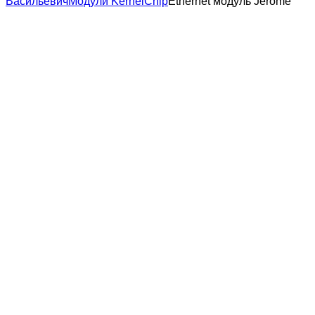
Васильевич
Модули KernelChip
Ethernet модуль Jerome