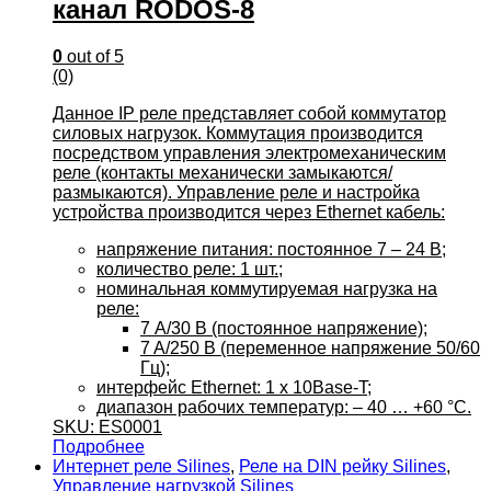
канал RODOS-8
0
out of 5
(0)
Данное IP реле представляет собой коммутатор
силовых нагрузок. Коммутация производится
посредством управления электромеханическим
реле (контакты механически замыкаются/
размыкаются). Управление реле и настройка
устройства производится через Ethernet кабель:
напряжение питания: постоянное 7 – 24 B;
количество реле: 1 шт.;
номинальная коммутируемая нагрузка на
реле:
7 А/30 B (постоянное напряжение);
7 A/250 B (переменное напряжение 50/60
Гц);
интерфейс Ethernet: 1 x 10Base-T;
диапазон рабочих температур: – 40 … +60 °C.
SKU: ES0001
Подробнее
Интернет реле Silines
,
Реле на DIN рейку Silines
,
Управление нагрузкой Silines