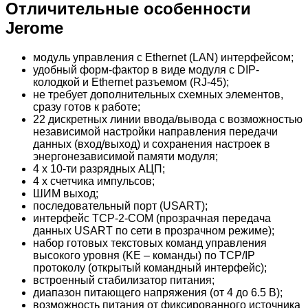
Отличительные особенности
Jerome
модуль управления с Ethernet (LAN) интерфейсом;
удобный форм-фактор в виде модуля с DIP-
колодкой и Ethernet разъемом (RJ-45);
не требует дополнительных схемных элементов,
сразу готов к работе;
22 дискретных линии ввода/вывода с возможностью
независимой настройки направления передачи
данных (вход/выход) и сохранения настроек в
энергонезависимой памяти модуля;
4 x 10-ти разрядных АЦП;
4 x счетчика импульсов;
ШИМ выход;
последовательный порт (USART);
интерфейс TCP-2-COM (прозрачная передача
данных USART по сети в прозрачном режиме);
набор готовых текстовых команд управления
высокого уровня (KE – команды) по TCP/IP
протоколу (открытый командный интерфейс);
встроенный стабилизатор питания;
диапазон питающего напряжения (от 4 до 6.5 В);
возможность питания от фиксированного источника