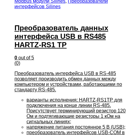
Modbus модули Silines
,
Преобразователи
интерфейсов Silines
Преобразователь данных
интерфейса USB в RS485
HARTZ-RS1 TP
0
out of 5
(0)
Преобразователь интерфейса USB в RS-485
позволяет производить обмен данных между
компьютером и устройствами, работающими по
стандарту RS-485.
варианты исполнения: HARTZ-RS1TP для
подключения на конце линии RS-485.
Присутствует терминирующий резистор 120
Ом и подтягивающие резисторы 1 кОм на
сигнальных линиях;
напряжение питания постоянное 5 В (USB);
преобразователь интерфейсов USB-COM в