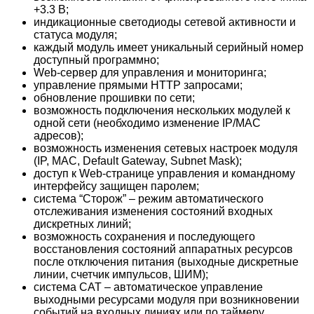
+3.3 В;
индикационные светодиоды сетевой активности и
статуса модуля;
каждый модуль имеет уникальный серийный номер
доступный программно;
Web-сервер для управления и мониторинга;
управление прямыми HTTP запросами;
обновление прошивки по сети;
возможность подключения нескольких модулей к
одной сети (необходимо изменение IP/MAC
адресов);
возможность изменения сетевых настроек модуля
(IP, MAC, Default Gateway, Subnet Mask);
доступ к Web-странице управления и командному
интерфейсу защищен паролем;
система “Сторож” – режим автоматического
отслеживания изменения состояний входных
дискретных линий;
возможность сохранения и последующего
восстановления состояний аппаратных ресурсов
после отключения питания (выходные дискретные
линии, счетчик импульсов, ШИМ);
система CAT – автоматическое управление
выходными ресурсами модуля при возникновении
событий на входных линиях или по таймеру.