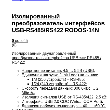
Изолированный
преобразователь интерфейсов
USB-RS485/RS422 RODOS-14N
0
out of 5
(0)
Изолированный двунаправленный
преобразователь интерфейсов USB <=> RS485 /
RS422:
Напряжение питания: 4.5 … 5.5В (USB);
Единичная нагрузка (Unit Load) на линию:
1/8 (256 устройств) – RS-485;
1/24 (240 устройств) – RS-422;
Скорость передачи данных: 300 бит/c … 2
Mбит/c;
Изоляция сигналов USB от RS-485/422: 2.5 кВ;
Интерфейс: USB 2.0 CDC (Virtual COM Port);
Диапазон рабочих температур: – 40 … +60 °C.