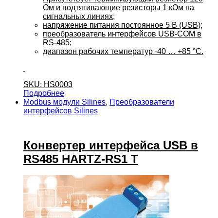
Ом и подтягивающие резисторы 1 кОм на
сигнальных линиях;
напряжение питания постоянное 5 В (USB);
преобразователь интерфейсов USB-COM в
RS-485;
диапазон рабочих температур -40 … +85 °C.
SKU: HS0003
Подробнее
Modbus модули Silines
,
Преобразователи
интерфейсов Silines
Конвертер интерфейса USB в
RS485 HARTZ-RS1 T