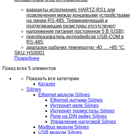
варианты исполнения: HARTZ-RS1 для
подключения между концевыми устройствами
на линии RS-485. Терминирующий и
подтягивающие резисторы отсутствуют;
напряжение питания постоянное 5 В (USB);
преобразователь интерфейсов USB-COM в
RS-485;
диапазон рабочих температур -40 … +85 °C.
SKU: HS0001
Подробнее
Показ всех 5 элементов
Показать все категории
Каталог
Silines
Ethernet модули Silines
Ethernet датчики Silines
Интернет реле Silines
Интернет термостаты Silines
Реле на DIN рейку Silines
Управление нагрузкой Silines
Modbus модули Silines
USB модули Silines