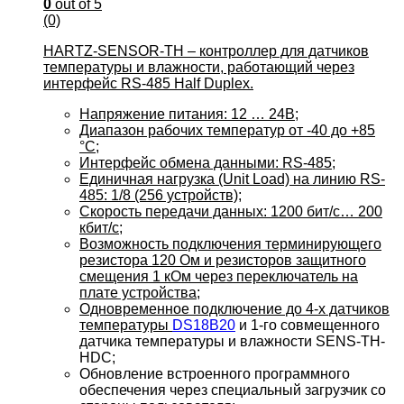
0
out of 5
(0)
HARTZ-SENSOR-TH – контроллер для датчиков
температуры и влажности, работающий через
интерфейс RS-485 Half Duplex.
Напряжение питания: 12 … 24В;
Диапазон рабочих температур от -40 до +85
°C;
Интерфейс обмена данными: RS-485;
Единичная нагрузка (Unit Load) на линию RS-
485: 1/8 (256 устройств);
Скорость передачи данных: 1200 бит/с… 200
кбит/c;
Возможность подключения терминирующего
резистора 120 Ом и резисторов защитного
смещения 1 кОм через переключатель на
плате устройства;
Одновременное подключение до 4-х датчиков
температуры
DS18B20
и 1-го совмещенного
датчика температуры и влажности SENS-TH-
HDC;
Обновление встроенного программного
обеспечения через специальный загрузчик со