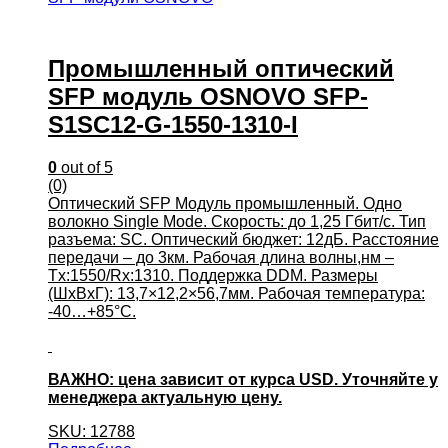
Промышленный оптический
SFP модуль OSNOVO SFP-
S1SC12-G-1550-1310-I
0
out of 5
(0)
Оптический SFP Модуль промышленный. Одно
волокно Single Mode. Скорость: до 1,25 Гбит/c. Тип
разъема: SC. Оптический бюджет: 12дБ. Расстояние
передачи – до 3км. Рабочая длина волны,нм –
Tx:1550/Rx:1310. Поддержка DDM. Размеры
(ШхВхГ): 13,7×12,2×56,7мм. Рабочая температура:
-40…+85°С.
ВАЖНО: цена зависит от курса USD. Уточняйте у
менеджера актуальную цену.
SKU: 12788