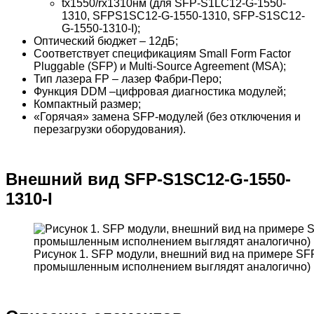
tx1550/rx1310нм (для SFP-S1LC12-G-1550-
1310, SFPS1SC12-G-1550-1310, SFP-S1SC12-
G-1550-1310-I);
Оптический бюджет – 12дБ;
Соответствует спецификациям Small Form Factor
Pluggable (SFP) и Multi-Source Agreement (MSA);
Тип лазера FP – лазер Фабри-Перо;
Функция DDM –цифровая диагностика модулей;
Компактный размер;
«Горячая» замена SFP-модулей (без отключения и
перезагрузки оборудования).
Внешний вид SFP-S1SC12-G-1550-
1310-I
Рисунок 1. SFP модули, внешний вид на примере SF
промышленным исполнением выглядят аналогично)