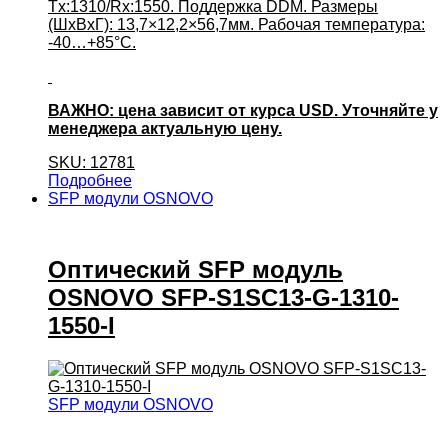
Tx:1310/Rx:1550. Поддержка DDM. Размеры
(ШхВхГ): 13,7×12,2×56,7мм. Рабочая температура:
-40…+85°С.
ВАЖНО: цена зависит от курса USD. Уточняйте у
менеджера актуальную цену.
SKU: 12781
Подробнее
SFP модули OSNOVO
Оптический SFP модуль
OSNOVO SFP-S1SC13-G-1310-
1550-I
SFP модули OSNOVO