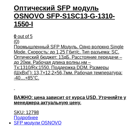
Оптический SFP модуль
OSNOVO SFP-S1SC13-G-1310-
1550-I
0
out of 5
(0)
Промышленный SFP Модуль. Одно волокно Single
Mode. Скорость: до 1,25 Гбит/c. Тип разъема: SC.
Оптический бюджет: 13дБ. Расстояние передачи –
до 20км. Рабочая длина волны,нм –
Tx:1310/Rx:1550. Поддержка DDM. Размеры
(ШхВхГ): 13,7×12,2×56,7мм. Рабочая температура:
-40…+85°С.
ВАЖНО: цена зависит от курса USD. Уточняйте у
менеджера актуальную цену.
SKU: 12798
Подробнее
SFP модули OSNOVO