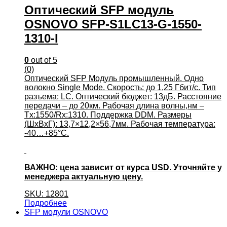
Оптический SFP модуль
OSNOVO SFP-S1LC13-G-1550-
1310-I
0
out of 5
(0)
Оптический SFP Модуль промышленный. Одно
волокно Single Mode. Скорость: до 1,25 Гбит/c. Тип
разъема: LC. Оптический бюджет: 13дБ. Расстояние
передачи – до 20км. Рабочая длина волны,нм –
Tx:1550/Rx:1310. Поддержка DDM. Размеры
(ШхВхГ): 13,7×12,2×56,7мм. Рабочая температура:
-40…+85°С.
ВАЖНО: цена зависит от курса USD. Уточняйте у
менеджера актуальную цену.
SKU: 12801
Подробнее
SFP модули OSNOVO