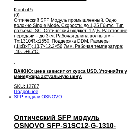
0
out of 5
(0)
Оптический SFP Модуль промышленный. Одно
волокно Single Mode. Скорость: до 1,25 Гбит/c. Тип
разъема: SC. Оптический бюджет: 12дБ. Расстояние
передачи – до 3км. Рабочая длина волны,нм –
Tx:1310/Rx:1550. Поддержка DDM. Размеры
(ШхВхГ): 13,7×12,2×56,7мм. Рабочая температура:
-40…+85°С.
ВАЖНО: цена зависит от курса USD. Уточняйте у
менеджера актуальную цену.
SKU: 12787
Подробнее
SFP модули OSNOVO
Оптический SFP модуль
OSNOVO SFP-S1SC12-G-1310-