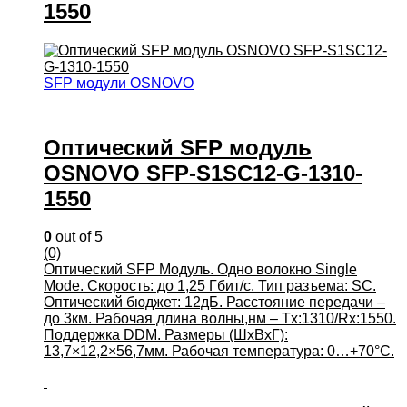
1550
SFP модули OSNOVO
Оптический SFP модуль
OSNOVO SFP-S1SC12-G-1310-
1550
0
out of 5
(0)
Оптический SFP Модуль. Одно волокно Single
Mode. Скорость: до 1,25 Гбит/c. Тип разъема: SC.
Оптический бюджет: 12дБ. Расстояние передачи –
до 3км. Рабочая длина волны,нм – Tx:1310/Rx:1550.
Поддержка DDM. Размеры (ШхВхГ):
13,7×12,2×56,7мм. Рабочая температура: 0…+70°С.