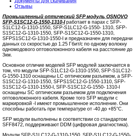
Документы для скачивания
Отзывы
Промышленный оптический SFP модуль OSNOVO
SFP-S1SC12-G-1550-1310-I
работает в парах с SFP-
S1LC12-G-1310-1550, SFP-S1LC12-G-1550- 1310, SFP-
S1SC12-G-1310-1550, SFP-S1SC12-G-1550-1310,
SFPS1SC12-G-1310-1550-I и предназначен для передачи
данных со скоростью до 1.25 Гбит/с по одному волокну
одномодового оптоволоконного кабеля на расстояние до
3км.
Основное отличие моделей SFP модулей заключается в
том, что модули SFP-S1LC12-G-1310-1550, SFP-S1LC12-
G-1550-1310 оснащены LC оптическим разъемом, а SFP-
S1SC12-G-1310-1550, SFPS1SC12-G-1550-1310, SFP-
S1SC12-G-1310-1550-I, SFP-S1SC12-G-1550- 1310-I
оснащены SC оптическим разъемом для подключения
оптоволоконного кабеля. Кроме того SFP модули с
маркировкой -I имеют промышленное исполнение. Они
способны работать при температуре от -40 до +85°С.
SFP модули выполнены в соответствии со стандартом
SFF8472, поддерживают DDM (цифровая диагностика).
Модули SFP-S1LC12-G-1310-1550, SFP-S1LC12-G-1550-