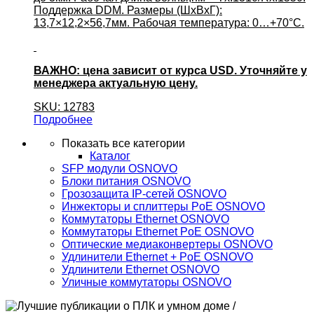
Поддержка DDM. Размеры (ШхВхГ):
13,7×12,2×56,7мм. Рабочая температура: 0…+70°С.
ВАЖНО: цена зависит от курса USD. Уточняйте у
менеджера актуальную цену.
SKU: 12783
Подробнее
Показать все категории
Каталог
SFP модули OSNOVO
Блоки питания OSNOVO
Грозозащита IP-сетей OSNOVO
Инжекторы и сплиттеры PoE OSNOVO
Коммутаторы Ethernet OSNOVO
Коммутаторы Ethernet PoE OSNOVO
Оптические медиаконвертеры OSNOVO
Удлинители Ethernet + PoE OSNOVO
Удлинители Ethernet OSNOVO
Уличные коммутаторы OSNOVO