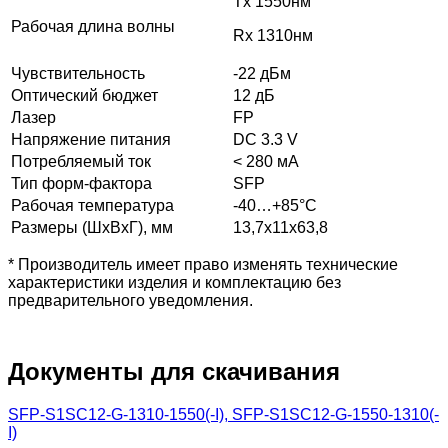
Tx 1550нм
Рабочая длина волны
Rx 1310нм
Чувствительность
-22 дБм
Оптический бюджет
12 дБ
Лазер
FP
Напряжение питания
DC 3.3 V
Потребляемый ток
< 280 мА
Тип форм-фактора
SFP
Рабочая температура
-40…+85°С
Размеры (ШхВхГ), мм
13,7x11x63,8
* Производитель имеет право изменять технические
характеристики изделия и комплектацию без
предварительного уведомления.
Документы для скачивания
SFP-S1SC12-G-1310-1550(-I), SFP-S1SC12-G-1550-1310(-
I)