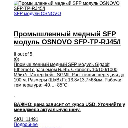
SFP модули OSNOVO
Промышленный медный SFP
модуль OSNOVO SFP-TP-RJ45/I
0
out of 5
(0)
Промышленный медный SFP модуль Gigabit
Ethernet с разъемом RJ45. Скорость 10/100/1000
Мбит/с. Интерфейс: SGMII. Расстояние передачи до
100 м. Размеры (ШхВхГ): 13,8×13,7×68мм. Рабочая
температура: -40…+85°С.
ВАЖНО: цена зависит от курса USD. Уточняйте у
менеджера актуальную цену.
SKU: 11491
Подробнее