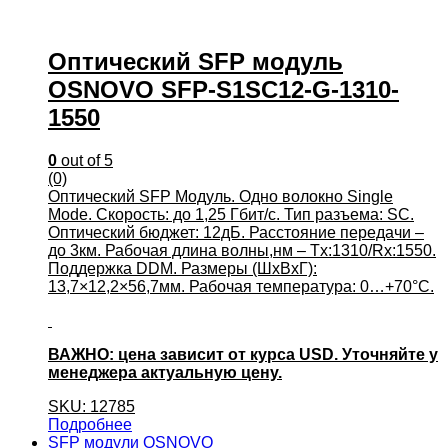
Оптический SFP модуль
OSNOVO SFP-S1SC12-G-1310-
1550
0
out of 5
(0)
Оптический SFP Модуль. Одно волокно Single
Mode. Скорость: до 1,25 Гбит/c. Тип разъема: SC.
Оптический бюджет: 12дБ. Расстояние передачи –
до 3км. Рабочая длина волны,нм – Tx:1310/Rx:1550.
Поддержка DDM. Размеры (ШхВхГ):
13,7×12,2×56,7мм. Рабочая температура: 0…+70°С.
ВАЖНО: цена зависит от курса USD. Уточняйте у
менеджера актуальную цену.
SKU: 12785
Подробнее
SFP модули OSNOVO