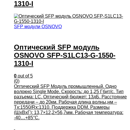
1310-I
SFP модули OSNOVO
Оптический SFP модуль
OSNOVO SFP-S1LC13-G-1550-
1310-I
0
out of 5
(0)
Оптический SFP Модуль промышленный. Одно
волокно Single Mode. Скорость: до 1,25 Гбит/c. Тип
разъема: LC. Оптический бюджет: 13дБ. Расстояние
передачи – до 20км. Рабочая длина волны,нм –
Tx:1550/Rx:1310. Поддержка DDM. Размеры
(ШхВхГ): 13,7×12,2×56,7мм. Рабочая температура:
-40…+85°С.