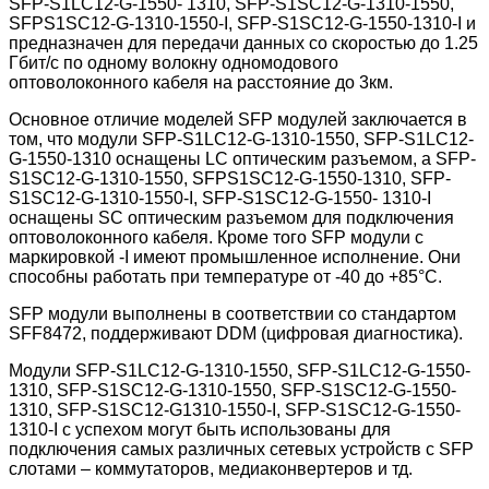
SFP-S1LC12-G-1550- 1310, SFP-S1SC12-G-1310-1550,
SFPS1SC12-G-1310-1550-I, SFP-S1SC12-G-1550-1310-I и
предназначен для передачи данных со скоростью до 1.25
Гбит/с по одному волокну одномодового
оптоволоконного кабеля на расстояние до 3км.
Основное отличие моделей SFP модулей заключается в
том, что модули SFP-S1LC12-G-1310-1550, SFP-S1LC12-
G-1550-1310 оснащены LC оптическим разъемом, а SFP-
S1SC12-G-1310-1550, SFPS1SC12-G-1550-1310, SFP-
S1SC12-G-1310-1550-I, SFP-S1SC12-G-1550- 1310-I
оснащены SC оптическим разъемом для подключения
оптоволоконного кабеля. Кроме того SFP модули с
маркировкой -I имеют промышленное исполнение. Они
способны работать при температуре от -40 до +85°С.
SFP модули выполнены в соответствии со стандартом
SFF8472, поддерживают DDM (цифровая диагностика).
Модули SFP-S1LC12-G-1310-1550, SFP-S1LC12-G-1550-
1310, SFP-S1SC12-G-1310-1550, SFP-S1SC12-G-1550-
1310, SFP-S1SC12-G1310-1550-I, SFP-S1SC12-G-1550-
1310-I с успехом могут быть использованы для
подключения самых различных сетевых устройств с SFP
слотами – коммутаторов, медиаконвертеров и тд.