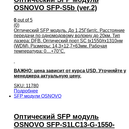
OSNOVO SFP-S5b (ver.2)
0
out of 5
(0)
Оптический SFP модуль. До 1,25Гбит/с. Расстояние
передачи по одномодовому волокну до 20км. Тип
лазера: DFB. Оптический порт SC tx1550/rx1310нм
(WDM). Размеры: 14,3×12,7×63мм. Рабочая
температура: 0…+70°С.
ВАЖНО: цена зависит от курса USD. Уточняйте у
менеджера актуальную цену.
SKU: 11780
Подробнее
SFP модули OSNOVO
Оптический SFP модуль
OSNOVO SFP-S1LC13-G-1550-