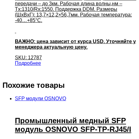
передачи – до 3км. Рабочая длина волны,нм –
Tx:1310/Rx:1550. Поддержка DDM. Размеры
(ШхВхГ): 13,7×12,2×56,7мм. Рабочая температура:
-40…+85°С.
ВАЖНО: цена зависит от курса USD. Уточняйте у
менеджера актуальную цену.
SKU: 12787
Подробнее
Похожие товары
SFP модули OSNOVO
Промышленный медный SFP
модуль OSNOVO SFP-TP-RJ45/I