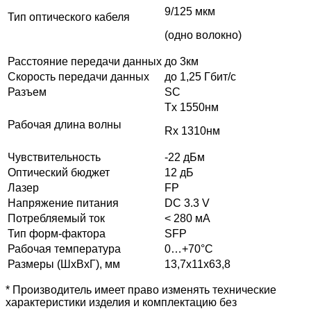
9/125 мкм
Тип оптического кабеля
(одно волокно)
Расстояние передачи данных
до 3км
Скорость передачи данных
до 1,25 Гбит/с
Разъем
SC
Tx 1550нм
Рабочая длина волны
Rx 1310нм
Чувствительность
-22 дБм
Оптический бюджет
12 дБ
Лазер
FP
Напряжение питания
DC 3.3 V
Потребляемый ток
< 280 мА
Тип форм-фактора
SFP
Рабочая температура
0…+70°С
Размеры (ШхВхГ), мм
13,7x11x63,8
* Производитель имеет право изменять технические
характеристики изделия и комплектацию без