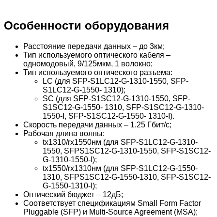
Особенности оборудования
Расстояние передачи данных – до 3км;
Тип используемого оптического кабеля –
одномодовый, 9/125мкм, 1 волокно;
Тип используемого оптического разъема:
LC (для SFP-S1LC12-G-1310-1550, SFP-
S1LC12-G-1550- 1310);
SC (для SFP-S1SC12-G-1310-1550, SFP-
S1SC12-G-1550- 1310, SFP-S1SC12-G-1310-
1550-I, SFP-S1SC12-G-1550- 1310-I).
Скорость передачи данных – 1.25 Гбит/с;
Рабочая длина волны:
tx1310/rx1550нм (для SFP-S1LC12-G-1310-
1550, SFPS1SC12-G-1310-1550, SFP-S1SC12-
G-1310-1550-I);
tx1550/rx1310нм (для SFP-S1LC12-G-1550-
1310, SFPS1SC12-G-1550-1310, SFP-S1SC12-
G-1550-1310-I);
Оптический бюджет – 12дБ;
Соответствует спецификациям Small Form Factor
Pluggable (SFP) и Multi-Source Agreement (MSA);