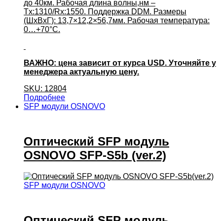
до 40км. Рабочая длина волны,нм –
Tx:1310/Rx:1550. Поддержка DDM. Размеры
(ШхВхГ): 13,7×12,2×56,7мм. Рабочая температура:
0…+70°С.
ВАЖНО: цена зависит от курса USD. Уточняйте у
менеджера актуальную цену.
SKU: 12804
Подробнее
SFP модули OSNOVO
Оптический SFP модуль
OSNOVO SFP-S5b (ver.2)
SFP модули OSNOVO
Оптический SFP модуль