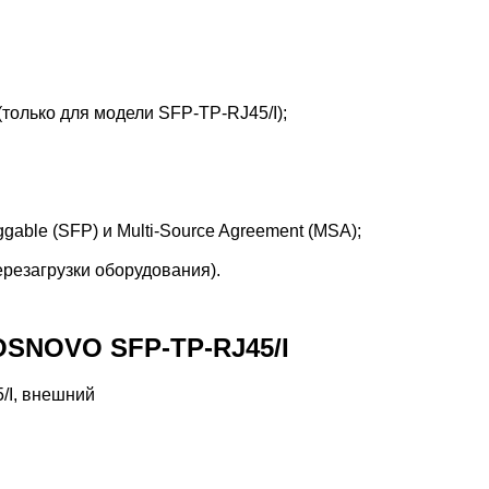
только для модели SFP-TP-RJ45/I);
gable (SFP) и Multi-Source Agreement (MSA);
резагрузки оборудования).
OSNOVO SFP-TP-RJ45/I