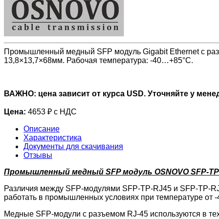
Промышленный медный SFP модуль Gigabit Ethernet с разъ
13,8×13,7×68мм. Рабочая температура: -40…+85°С.
ВАЖНО: цена зависит от курса USD. Уточняйте у мене
Цена:
4653 ₽ с НДС
Описание
Характеристика
Документы для скачивания
Отзывы
Промышленный медный SFP модуль OSNOVO SFP-TP-
Различия между SFP-модулями SFP-TP-RJ45 и SFP-TP-RJ4
работать в промышленных условиях при температуре от -4
Медные SFP-модули с разъемом RJ-45 используются в тех 