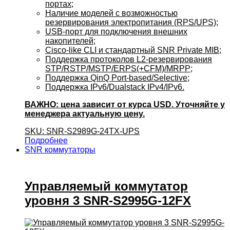
портах;
Наличие моделей с возможностью
резервирования электропитания (RPS/UPS);
USB-порт для подключения внешних
накопителей;
Cisco-like CLI и стандартный SNR Private MIB;
Поддержка протоколов L2-резервирования
STP/RSTP/MSTP/ERPS(+CFM)/MRPP;
Поддержка QinQ Port-based/Selective;
Поддержка IPv6/Dualstack IPv4/IPv6.
ВАЖНО: цена зависит от курса USD. Уточняйте у
менеджера актуальную цену.
SKU: SNR-S2989G-24TX-UPS
Подробнее
SNR коммутаторы
Управляемый коммутатор
уровня 3 SNR-S2995G-12FX