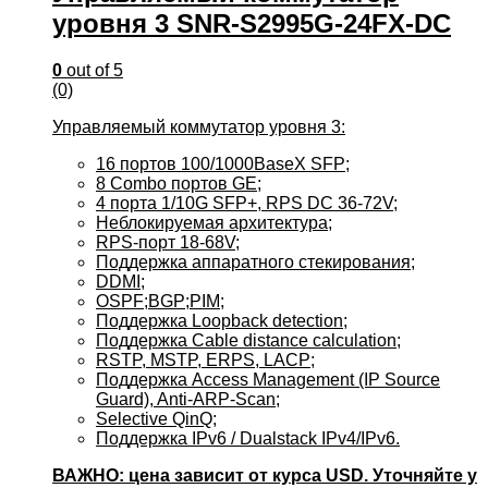
уровня 3 SNR-S2995G-24FX-DC
0
out of 5
(0)
Управляемый коммутатор уровня 3:
16 портов 100/1000BaseX SFP;
8 Combo портов GE;
4 порта 1/10G SFP+, RPS DC 36-72V;
Неблокируемая архитектура;
RPS-порт 18-68V;
Поддержка аппаратного стекирования;
DDMI;
OSPF;BGP;PIM;
Поддержка Loopback detection;
Поддержка Cable distance calculation;
RSTP, MSTP, ERPS, LACP;
Поддержка Access Management (IP Source
Guard), Anti-ARP-Scan;
Selective QinQ;
Поддержка IPv6 / Dualstack IPv4/IPv6.
ВАЖНО: цена зависит от курса USD. Уточняйте у