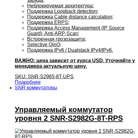
заряда;
Неблокируемая архитектура;
Поддержка Loopback detection;
Поддержка Cable distance calculation;
Поддержка ERPS;
Поддержка Access Management (IP Source
Guard), Anti-ARP-Scan;
Встроенная грозозащита;
Selective QinQ;
Поддержка IPv6 / Dualstack IPv4/IPv6.
ВАЖНО: цена зависит от курса USD. Уточняйте у
менеджера актуальную цену.
SKU: SNR-S2965-8T-UPS
Подробнее
SNR коммутаторы
Управляемый коммутатор
уровня 2 SNR-S2982G-8T-RPS