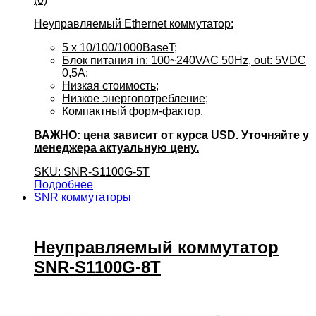
Неуправляемый Ethernet коммутатор:
5 x 10/100/1000BaseT;
Блок питания in: 100~240VAC 50Hz, out: 5VDC
0,5A;
Низкая стоимость;
Низкое энергопотребление;
Компактный форм-фактор.
ВАЖНО: цена зависит от курса USD. Уточняйте у
менеджера актуальную цену.
SKU: SNR-S1100G-5T
Подробнее
SNR коммутаторы
Неуправляемый коммутатор
SNR-S1100G-8T