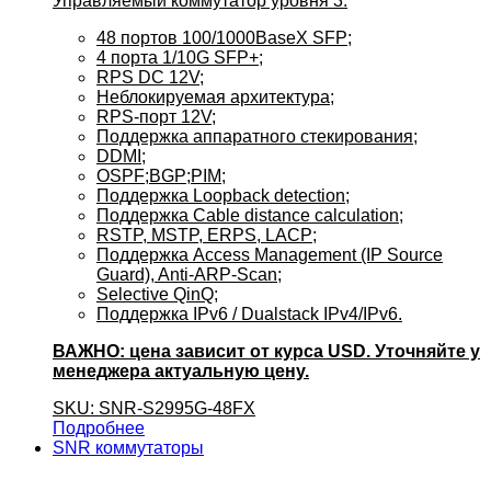
Управляемый коммутатор уровня 3:
48 портов 100/1000BaseX SFP;
4 порта 1/10G SFP+;
RPS DC 12V;
Неблокируемая архитектура;
RPS-порт 12V;
Поддержка аппаратного стекирования;
DDMI;
OSPF;BGP;PIM;
Поддержка Loopback detection;
Поддержка Cable distance calculation;
RSTP, MSTP, ERPS, LACP;
Поддержка Access Management (IP Source
Guard), Anti-ARP-Scan;
Selective QinQ;
Поддержка IPv6 / Dualstack IPv4/IPv6.
ВАЖНО: цена зависит от курса USD. Уточняйте у
менеджера актуальную цену.
SKU: SNR-S2995G-48FX
Подробнее
SNR коммутаторы