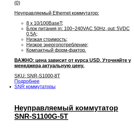
(0)
Неуправляемый Ethernet коммутатор:
8 x 10/100BaseT;
Блок питания in: 100~240VAC 50Hz, out: 5VDC
0,5A;
Низкая стоимость;
Низкое энергопотребление;
Компактный форм-фактор.
ВАЖНО: цена зависит от курса USD. Уточняйте у
менеджера актуальную цену.
SKU: SNR-S1000-8T
Подробнее
SNR коммутаторы
Неуправляемый коммутатор
SNR-S1100G-5T