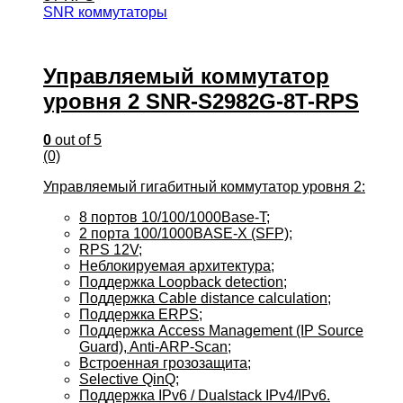
SNR коммутаторы
Управляемый коммутатор
уровня 2 SNR-S2982G-8T-RPS
0
out of 5
(0)
Управляемый гигабитный коммутатор уровня 2:
8 портов 10/100/1000Base-T;
2 порта 100/1000BASE-X (SFP);
RPS 12V;
Неблокируемая архитектура;
Поддержка Loopback detection;
Поддержка Cable distance calculation;
Поддержка ERPS;
Поддержка Access Management (IP Source
Guard), Anti-ARP-Scan;
Встроенная грозозащита;
Selective QinQ;
Поддержка IPv6 / Dualstack IPv4/IPv6.