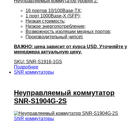
Неуправляемый коммутатор уровня 2:
16 портов 10/100Base-TX;
1 порт 1000Base-X (SFP);
Низкая стоимость;
Низкое энергопотребление;
Возможность изоляции медных портов;
Производительный чипсет.
ВАЖНО: цена зависит от курса USD. Уточняйте у
менеджера актуальную цену.
SKU: SNR-S1916-1GS
Подробнее
SNR коммутаторы
Неуправляемый коммутатор
SNR-S1904G-2S
SNR коммутаторы