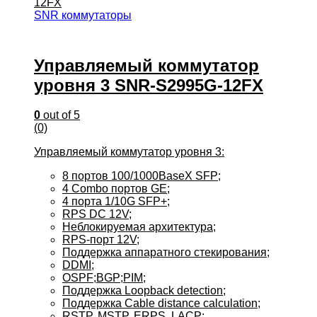
SNR коммутаторы
Управляемый коммутатор
уровня 3 SNR-S2995G-12FX
0
out of 5
(0)
Управляемый коммутатор уровня 3:
8 портов 100/1000BaseX SFP;
4 Combo портов GE;
4 порта 1/10G SFP+;
RPS DC 12V;
Неблокируемая архитектура;
RPS-порт 12V;
Поддержка аппаратного стекирования;
DDMI;
OSPF;BGP;PIM;
Поддержка Loopback detection;
Поддержка Cable distance calculation;
RSTP, MSTP, ERPS, LACP;