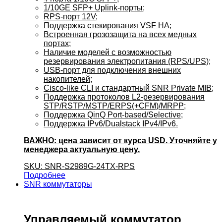
1/10GE SFP+ Uplink-порты;
RPS-порт 12V;
Поддержка стекирования VSF HA;
Встроенная грозозащита на всех медных
портах;
Наличие моделей с возможностью
резервирования электропитания (RPS/UPS);
USB-порт для подключения внешних
накопителей;
Cisco-like CLI и стандартный SNR Private MIB;
Поддержка протоколов L2-резервирования
STP/RSTP/MSTP/ERPS(+CFM)/MRPP;
Поддержка QinQ Port-based/Selective;
Поддержка IPv6/Dualstack IPv4/IPv6.
ВАЖНО: цена зависит от курса USD. Уточняйте у
менеджера актуальную цену.
SKU: SNR-S2989G-24TX-RPS
Подробнее
SNR коммутаторы
Управляемый коммутатор