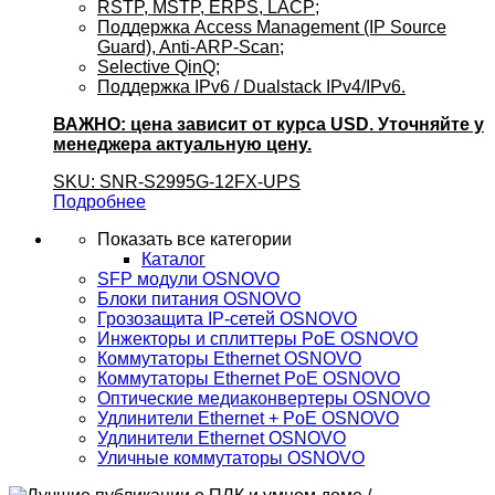
RSTP, MSTP, ERPS, LACP;
Поддержка Access Management (IP Source
Guard), Anti-ARP-Scan;
Selective QinQ;
Поддержка IPv6 / Dualstack IPv4/IPv6.
ВАЖНО: цена зависит от курса USD. Уточняйте у
менеджера актуальную цену.
SKU: SNR-S2995G-12FX-UPS
Подробнее
Показать все категории
Каталог
SFP модули OSNOVO
Блоки питания OSNOVO
Грозозащита IP-сетей OSNOVO
Инжекторы и сплиттеры PoE OSNOVO
Коммутаторы Ethernet OSNOVO
Коммутаторы Ethernet PoE OSNOVO
Оптические медиаконвертеры OSNOVO
Удлинители Ethernet + PoE OSNOVO
Удлинители Ethernet OSNOVO
Уличные коммутаторы OSNOVO