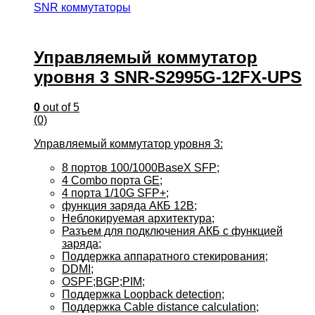
SNR коммутаторы
Управляемый коммутатор
уровня 3 SNR-S2995G-12FX-UPS
0
out of 5
(0)
Управляемый коммутатор уровня 3:
8 портов 100/1000BaseX SFP;
4 Combo порта GE;
4 порта 1/10G SFP+;
функция заряда АКБ 12В;
Неблокируемая архитектура;
Разъем для подключения АКБ с функцией
заряда;
Поддержка аппаратного стекирования;
DDMI;
OSPF;BGP;PIM;
Поддержка Loopback detection;
Поддержка Cable distance calculation;