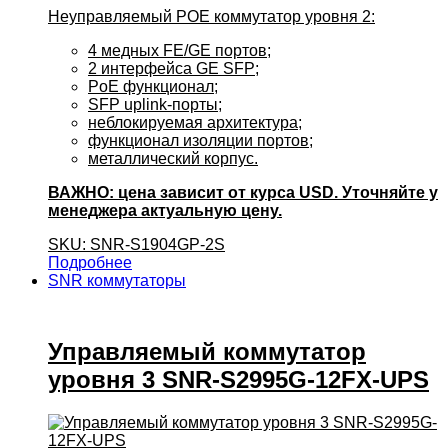
Неуправляемый POE коммутатор уровня 2:
4 медных FE/GE портов;
2 интерфейса GE SFP;
PoE функционал;
SFP uplink-порты;
неблокируемая архитектура;
функционал изоляции портов;
металлический корпус.
ВАЖНО: цена зависит от курса USD. Уточняйте у
менеджера актуальную цену.
SKU: SNR-S1904GP-2S
Подробнее
SNR коммутаторы
Управляемый коммутатор
уровня 3 SNR-S2995G-12FX-UPS