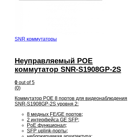
SNR коммутаторы
Неуправляемый POE
коммутатор SNR-S1908GP-2S
0
out of 5
(0)
Коммутатор POE 8 портов для видеонаблюдения
SNR-S1908GP-2S уровня 2:
8 медных FE/GE портов;
2 интерфейса GE SFP;
PoE функционал;
SFP uplink-порты;
неблокируемая архитектура;