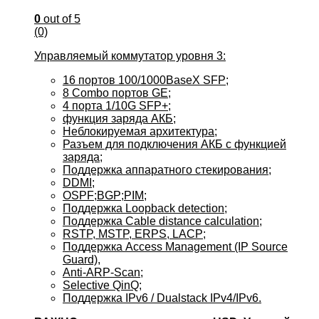
0
out of 5
(0)
Управляемый коммутатор уровня 3:
16 портов 100/1000BaseX SFP;
8 Combo портов GE;
4 порта 1/10G SFP+;
функция заряда АКБ;
Неблокируемая архитектура;
Разъем для подключения АКБ с функцией
заряда;
Поддержка аппаратного стекирования;
DDMI;
OSPF;BGP;PIM;
Поддержка Loopback detection;
Поддержка Cable distance calculation;
RSTP, MSTP, ERPS, LACP;
Поддержка Access Management (IP Source
Guard),
Anti-ARP-Scan;
Selective QinQ;
Поддержка IPv6 / Dualstack IPv4/IPv6.