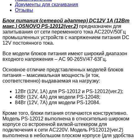
Документы для скачивания
Отзывы
Блок питания (сетевой адаптер) DC12V 1A (12Вт
макс.) OSNOVO PS-12012(ver.2)
предназначен для
запитывания от сети переменного тока AС220V/50Гц
промышленных устройств c напряжением питания DC
12V постоянного тока.
Все модели блоков питания имеют широкий диапазон
входного напряжения – AC 90-265V/47-63Гц.
Основное отличие представленных моделей блоков
питания – максимальная мощность (и ток,
соответственно) выдаваемая на нагрузку:
12Вт (12V, 1A) для PS-12012 и PS-12012(ver.2);
48Вт (12V, 4A) для модели PS-12048;
84Вт (12V, 7A) для модели PS-12084.
Кроме того, блоки питания отличаются конструктивно.
Модель PS-12012 выполнена в относительно широком
корпусе со встроенной вилкой-штекером для
подключения к сети AC220V. Модель PS12012(ver.2)
выполнена в небольшом плоском корпусе (для удобства