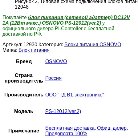
Рисунок 2. Типовая схема подключения блоков пита
12048
Покупайте
б
лок питания (сетевой адаптер) DC12V
1A (12Вт макс.) OSNOVO PS-12012(ver.2)
у
официального дилера PLController с бесплатной
доставкой по РФ.
Артикул:
12930
Категория:
Блоки питания OSNOVO
Метка:
Блок питания
Бренд
OSNOVO
Страна
Россия
производитель
Производитель
ООО "ТД В1 электроникс"
Модель
PS-12012(ver.2)
Бесплатная доставка
,
Офиц. дилер
,
Примечание
Предоплата 100%