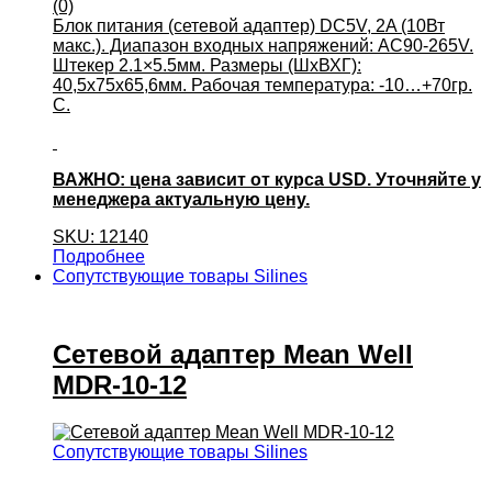
(0)
Блок питания (сетевой адаптер) DC5V, 2A (10Вт
макс.). Диапазон входных напряжений: AC90-265V.
Штекер 2.1×5.5мм. Размеры (ШхВХГ):
40,5x75x65,6мм. Рабочая температура: -10…+70гр.
С.
ВАЖНО: цена зависит от курса USD. Уточняйте у
менеджера актуальную цену.
SKU: 12140
Подробнее
Сопутствующие товары Silines
Сетевой адаптер Mean Well
MDR-10-12
Сопутствующие товары Silines