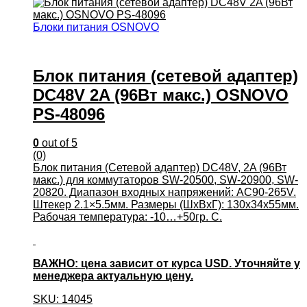
Блоки питания OSNOVO
Блок питания (сетевой адаптер)
DC48V 2A (96Вт макс.) OSNOVO
PS-48096
0
out of 5
(0)
Блок питания (Сетевой адаптер) DC48V, 2A (96Вт
макс.) для коммутаторов SW-20500, SW-20900, SW-
20820. Диапазон входных напряжений: AC90-265V.
Штекер 2.1×5.5мм. Размеры (ШхВхГ): 130x34x55мм.
Рабочая температура: -10…+50гр. С.
ВАЖНО: цена зависит от курса USD. Уточняйте у
менеджера актуальную цену.
SKU: 14045