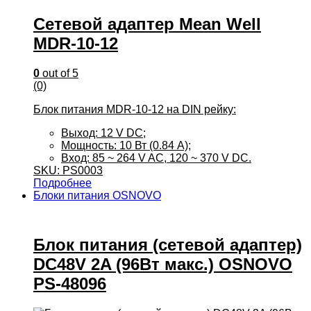
Сетевой адаптер Mean Well
MDR-10-12
0
out of 5
(0)
Блок питания MDR-10-12 на DIN рейку:
Выход: 12 V DC;
Мощность: 10 Вт (0.84 А);
Вход: 85 ~ 264 V AC, 120 ~ 370 V DC.
SKU: PS0003
Подробнее
Блоки питания OSNOVO
Блок питания (сетевой адаптер)
DC48V 2A (96Вт макс.) OSNOVO
PS-48096