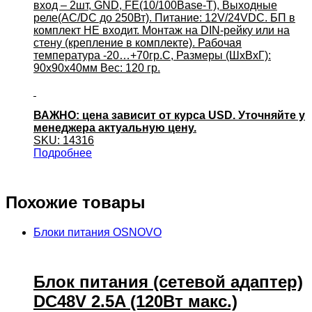
вход – 2шт, GND, FE(10/100Base-T), Выходные
реле(AC/DC до 250Вт). Питание: 12V/24VDC. БП в
комплект НЕ входит. Монтаж на DIN-рейку или на
стену (крепление в комплекте). Рабочая
температура -20…+70гр.С, Размеры (ШxВxГ):
90х90х40мм Вес: 120 гр.
ВАЖНО: цена зависит от курса USD. Уточняйте у
менеджера актуальную цену.
SKU: 14316
Подробнее
Похожие товары
Блоки питания OSNOVO
Блок питания (сетевой адаптер)
DC48V 2.5A (120Вт макс.)