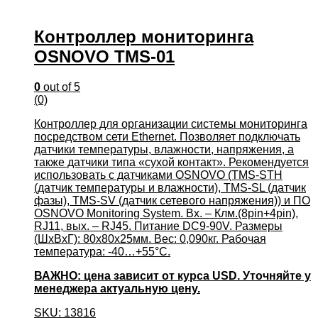
Контроллер мониторинга
OSNOVO TMS-01
0
out of 5
(0)
Контроллер для организации системы мониторинга
посредством сети Ethernet. Позволяет подключать
датчики температуры, влажности, напряжения, а
также датчики типа «сухой контакт». Рекомендуется
использовать с датчиками OSNOVO (TMS-STH
(датчик температуры и влажности), TMS-SL (датчик
фазы), TMS-SV (датчик сетевого напряжения)) и ПО
OSNOVO Monitoring System. Вх. – Клм.(8pin+4pin),
RJ11, вых. – RJ45. Питание DC9-90V. Размеры
(ШхВхГ): 80х80х25мм. Вес: 0,090кг. Рабочая
температура: -40…+55°С.
ВАЖНО: цена зависит от курса USD. Уточняйте у
менеджера актуальную цену.
SKU: 13816