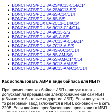
BONCH-ATS/PDU 8A-2S/4C13-C14/C14
BONCH-ATS/PDU 8A-2S/4C13-S/S
BONCH-ATS/PDU 8A-6S-C14/C14
BONCH-ATS/PDU 8A-6S-S/S
BONCH-ATS/BOX 8A-2C13-C14/C14
BONCH-ATS/PDU 8A-9C13-C14/C14
BONCH-ATS/PDU 8A-9C13-S/S
BONCH-ATS/PDU 8A-4S-A-S/S
BONCH-ATS/PDU 8A-7С13-A-C14/C14
BONCH-ATS/PDU 8A-7С13-A-S/S
BONCH-ATS/PDU 8A-4S-A-C14/C14
BONCH-ATS/PDU 8A-5S-AM-S/S
BONCH-ATS/PDU 8A-5S-AM-C14/C14
BONCH-ATS/PDU 8A-9C13-AM-S/S
BONCH-ATS/PDU 8A-9C13-AM-C14/C14
Как использовать АВР в виде байпаса для ИБП?
При применении как байпас ИБП надо учитывать
допускает ли прерывание электроснабжения сам ИБП
(обычно это бытовые недорогие ИБП). Если допускает —
то резервный ввод включается в ИБП, основной — в сеть
220В. Если двойное преобразование происходит в ИБП