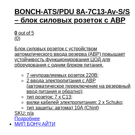
BONCH-ATS/PDU 8A-7С13-Av-S/S
– блок силовых розеток с АВР
0
out of 5
(0)
Блок силовых розеток с устройством
автоматического ввода резерва (АВР) повышает
устойчивость функционирования ЦОД для
оборудования с одним блоком питания.
7 неуправляемых розеток 220В;
2 ввода электропитания с АВР
(автоматическое переключение на резервный
ввод питания и обратно);
тип розеток: 7 x С13;
вилки кабелей электропитания: 2 x Schuko;
тип защиты: автомат 10А (Chint)
SKU: n/a
Подробнее
МИП БОНЧ АЙТИ