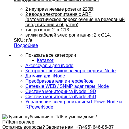
2 неуправляемые розетки 220В;
2 ввода электропитания с АВР
(автоматическое переключение на резервный
ввод питания и обратно);
тип розеток: 2 x C13;
вилки кабелей электропитания: 2 x C14.
SKU: n/a
Подробнее
Показать все категории
Каталог
Аксессуары для iNode
Контроль счетчиков электроэнергии iNode
Датчики для iNode
Преобразователи интерфейсов
Сетевые WEB / SNMP адаптеры iNode
Система мониторинга iNode 19D
Система мониторинга iNode 35D
Управление электропитанием LPowerNode и
RPowerNode
Остались вопросы? Звоните нам!
+7(495) 646-85-37