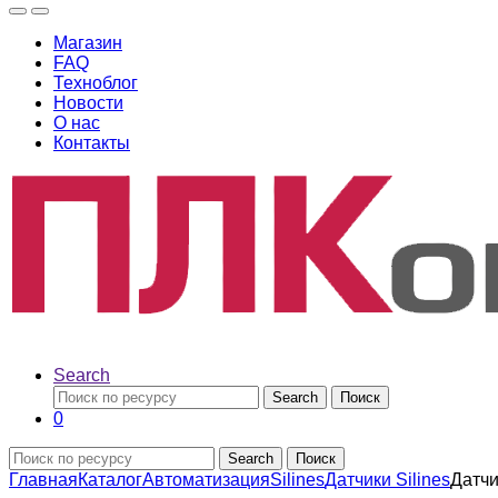
Магазин
FAQ
Техноблог
Новости
О нас
Контакты
Search
Search
Поиск
0
Search
Поиск
Главная
Каталог
Автоматизация
Silines
Датчики Silines
Датчи