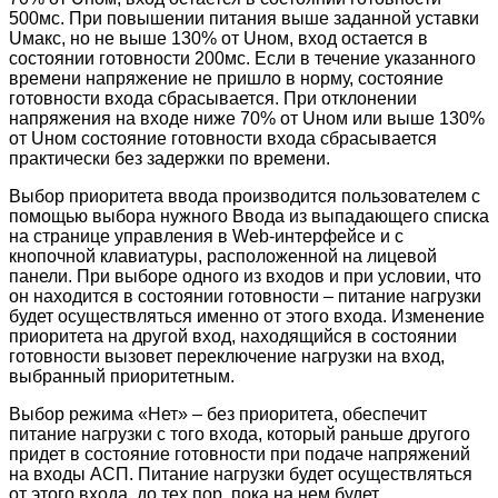
500мс. При повышении питания выше заданной уставки
Uмакс, но не выше 130% от Uном, вход остается в
состоянии готовности 200мс. Если в течение указанного
времени напряжение не пришло в норму, состояние
готовности входа сбрасывается. При отклонении
напряжения на входе ниже 70% от Uном или выше 130%
от Uном состояние готовности входа сбрасывается
практически без задержки по времени.
Выбор приоритета ввода производится пользователем с
помощью выбора нужного Ввода из выпадающего списка
на странице управления в Web-интерфейсе и с
кнопочной клавиатуры, расположенной на лицевой
панели. При выборе одного из входов и при условии, что
он находится в состоянии готовности – питание нагрузки
будет осуществляться именно от этого входа. Изменение
приоритета на другой вход, находящийся в состоянии
готовности вызовет переключение нагрузки на вход,
выбранный приоритетным.
Выбор режима «Нет» – без приоритета, обеспечит
питание нагрузки с того входа, который раньше другого
придет в состояние готовности при подаче напряжений
на входы АСП. Питание нагрузки будет осуществляться
от этого входа, до тех пор, пока на нем будет