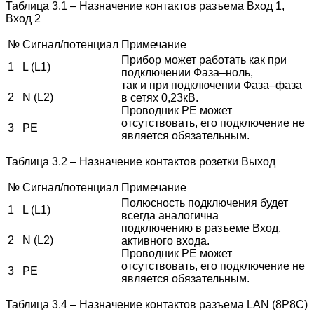
Таблица 3.1 – Назначение контактов разъема Вход 1,
Вход 2
№
Сигнал
/
потенциал
Примечание
Прибор
может
работать
как
при
1
L (L1)
подключении
Фаза
–
ноль
,
так
и
при
подключении
Фаза
–
фаза
2
N (L2)
в
сетях
0,23
кВ
.
Проводник
PE
может
отсутствовать
,
его
подключение
не
3
PE
является
обязательным
.
Таблица 3.2 – Назначение контактов розетки Выход
№
Сигнал
/
потенциал
Примечание
Полюсность
подключения
будет
1
L (L1)
всегда
аналогична
подключению
в
разъеме
Вход
,
2
N (L2)
активного
входа
.
Проводник
PE
может
отсутствовать
,
его
подключение
не
3
PE
является
обязательным.
Таблица 3.4 – Назначение контактов разъема LAN (8P8C)