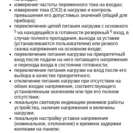
измерение
частоты
переменного
тока
на
входах
;
измерение
тока
(
СКЗ
)
в
нагрузке
и
контроль
превышения
его
допустимых
значений
(
общий
для
прибора
);
переключение
цепей
питания
нагрузки
с
основного
5
6
на
находящийся
в
готовности
резервный
вход
,
в
случае
полного
пропадания
,
выхода
за
уставки
(
устанавливаются
пользователем
)
или
резкого
скачка
напряжения
на
основном
входе
;
переключение
питания
нагрузки
на
приоритетный
вход
после
подачи
на
него
питающего
напряжения
и
перехода
входа
в
состояние
готовности
;
переключение
питания
нагрузки
на
вход
после
его
выбора
в
качестве
приоритетного
;
отключение
питания
нагрузки
при
отсутствии
на
обоих
входах
напряжения
,
соответствующего
установленным
значениям
или
при
его
полном
отсутствии
;
локальную
световую
индикацию
режимов
работы
устройства
,
наличия
напряжения
и
величины
нагрузки
;
локальную
настройку
уставок
напряжения
(
номинальное
,
отклонение
)
и
времени
задержки
кнопками
на
панели
;