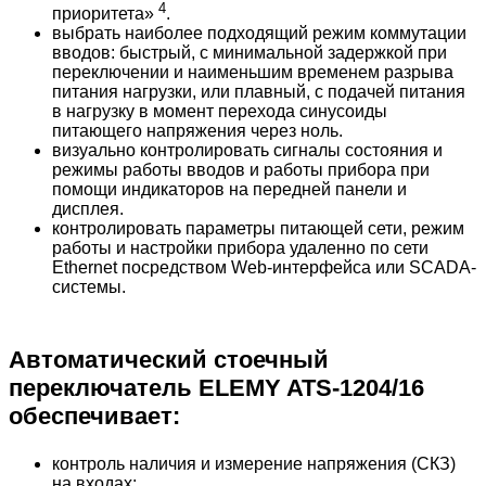
4
приоритета
»
.
выбрать
наиболее
подходящий
режим
коммутации
вводов
:
быстрый
,
с
минимальной
задержкой
при
переключении
и
наименьшим
временем
разрыва
питания
нагрузки
,
или
плавный
,
с
подачей
питания
в
нагрузку
в
момент
перехода
синусоиды
питающего
напряжения
через
ноль
.
визуально
контролировать
сигналы
состояния
и
режимы
работы
вводов
и
работы
прибора
при
помощи
индикаторов
на
передней
панели
и
дисплея
.
контролировать
параметры
питающей
сети
,
режим
работы
и
настройки
прибора
удаленно
по
сети
Ethernet
посредством
Web-
интерфейса
или
SCADA-
системы
.
Автоматический стоечный
переключатель ELEMY ATS-1204/16
обеспечивает:
контроль
наличия
и
измерение
напряжения
(
СКЗ
)
на
входах
;