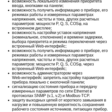
возможность
локального
изменения
приоритета
ввода
,
кнопками
на
панели
;
возможность
получить
информацию
о
приборе
,
его
режимах
работы
и
измеренных
параметрах
напряжения
,
частоты
и
тока
,
других
расчетных
параметров
:
мощности
P, Q, S, COS
φ
,
на
встроенном
дисплее
;
возможность
настройки
уставок
напряжения
(
номинальное
,
отклонение
)
и
времени
задержки
,
выбора
приоритета
и
режима
переключения
через
встроенный
Web-
интерфейс
;
возможность
получить
информацию
о
приборе
,
его
режимах
работы
и
измеренных
параметрах
напряжения
,
частоты
и
тока
,
других
расчетных
параметров
:
мощности
P, Q, S, COS
φ
,
через
встроенный
Web-
интерфейс
;
возможность
администратором
через
Web-
интерфейс
запретить
настройку
параметров
прибора
локально
с
кнопочной
панели
;
сигнализацию
состояния
прибора
и
передачу
измеренных
параметров
по
сети
Ethernet
в
протоколах
SNMP (v.1, v.2)
и
Modbus-TCP.
защиту
выходных
цепей
от
короткого
замыкания
в
нагрузке
и
повышенную
вероятность
сохранения
рабочего
состояния
источников
,
питающих
прибор
.