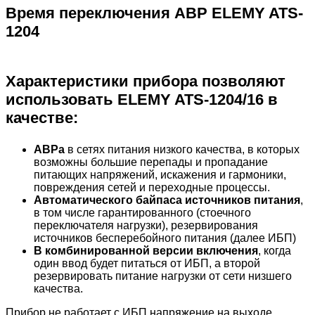
Время переключения АВР ELEMY ATS-
1204
Характеристики прибора позволяют
использовать ELEMY ATS-1204/16 в
качестве:
АВРа
в
сетях
питания
низкого
качества
,
в
которых
возможны
большие
перепады
и
пропадание
питающих
напряжений
,
искажения
и
гармоники
,
повреждения
сетей
и
переходные
процессы
.
Автоматического
байпаса
источников
питания
,
в
том
числе
гарантированного
(
стоечного
переключателя
нагрузки
),
резервирования
источников
бесперебойного
питания
(
далее
ИБП
)
В комбинированной
версии
включения
,
когда
один
ввод
будет
питаться
от
ИБП
,
а
второй
резервировать
питание
нагрузки
от
сети
низшего
качества
.
Прибор
не
работает
с
ИБП
напряжение
на
выходе