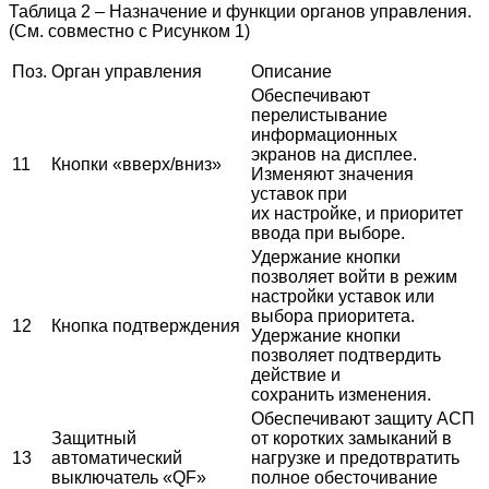
Таблица
2
–
Назначение
и
функции
органов
управления
.
(
См
.
совместно
с
Рисунком
1
)
Поз
.
Орган
управления
Описание
Обеспечивают
перелистывание
информационных
экранов
на
дисплее
.
11
Кнопки
«
вверх
/
вниз
»
Изменяют
значения
уставок
при
их
настройке
,
и
приоритет
ввода
при
выборе
.
Удержание
кнопки
позволяет
войти
в
режим
настройки
уставок
или
выбора
приоритета
.
12
Кнопка
подтверждения
Удержание
кнопки
позволяет
подтвердить
действие
и
сохранить
изменения
.
Обеспечивают
защиту
АСП
Защитный
от
коротких
замыканий
в
13
автоматический
нагрузке
и
предотвратить
выключатель
«QF»
полное
обесточивание