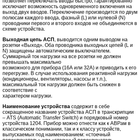
позволяет
переключать
вводы
быстро
,
гарантированно
исключает
возможность
одновременного
включения
на
выход
двух
вводов
.
Переключение
производится
по
двум
полюсам
каждого
ввода
,
фазный
(L)
или
нулевой
(N)
проводники
первого
и
второго
входов
не
объединяются
в
схеме
устройства
.
Выходная
цепь
АСП
,
выводится
одним
выводом
на
розетки
«
Выход
».
Оба
проводника
выходных
цепей
(L
и
N)
защищены
автоматическим
выключателем
.
Суммарный
ток
нагрузки
на
все
розетки
не
должен
превышать
максимально
возможного
для
прибора
(16
А
или
32
А
)
и
приводить
к
его
перегрузке
.
В
случае
использования
реактивной
нагрузки
(
кондиционеры
,
вентиляторы
,
насосы
и
т
.
п
.),
максимальный
ток
нагрузки
должен
быть
снижен
в
соответствие
с
характером
нагрузки
.
Наименование устройства
содержит в
себе
сокращенное
название
устройства
АСП
в
транскрипции
– ATS (Automatic Transfer Switch)
и
порядковый
номер
устройства
1204.
Прибор
можно
отнести
как
к
АВРам
в
классическом
понимании
,
так
и
к
классу
устройств
,
выпускаемых
под
наименованием
:
«
стоечный