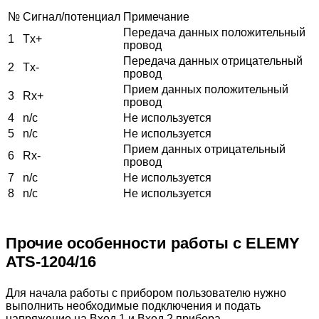
№
Сигнал
/
потенциал
Примечание
Передача
данных
положительный
1
Tx+
провод
Передача
данных
отрицательный
2
Tx-
провод
Прием
данных
положительный
3
Rx+
провод
4
n/c
Не
используется
5
n/c
Не
используется
Прием
данных
отрицательный
6
Rx-
провод
7
n/c
Не
используется
8
n/c
Не
используется
Прочие
особенности
работы
с
ELEMY
ATS-1204/16
Для начала работы с прибором пользователю нужно
выполнить необходимые подключения и подать
напряжение на Вход 1 и Вход 2 прибора.