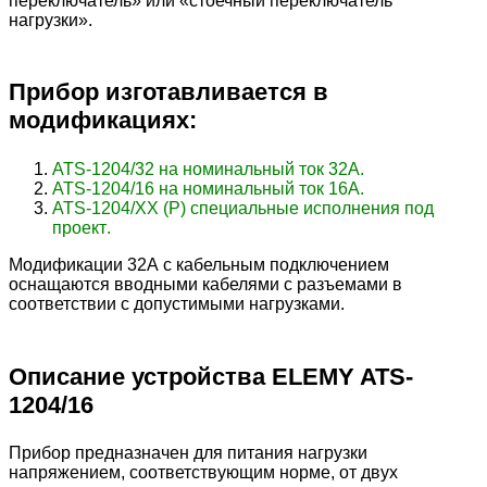
переключатель
»
или
«
стоечный
переключатель
нагрузки
».
Прибор
изготавливается
в
модификациях
:
ATS-1204/
32
на
номинальный
ток
32
А
.
ATS-1204/
16
на
номинальный
ток
16
А
.
ATS-1204/
ХХ
(
Р
)
специальные
исполнения
под
проект
.
Модификации
32
А
с
кабельным
подключением
оснащаются
вводными
кабелями
с
разъемами
в
соответствии
с
допустимыми
нагрузками
.
Описание
устройства
ELEMY ATS-
1204/16
Прибор предназначен для питания нагрузки
напряжением, соответствующим норме, от двух