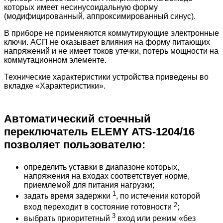
которых
имеет
несинусоидальную
форму
(
модифицированный
,
аппроксимированный
синус
).
В
приборе
не
применяются
коммутирующие
электронные
ключи
.
АСП
не
оказывает
влияния
на
форму
питающих
напряжений
и
не
имеет
токов
утечки
,
потерь
мощности
на
коммутационном
элементе
.
Технические
характеристики
устройства
приведены
во
вкладке
«
Характеристики
»
.
Автоматический стоечный
переключатель ELEMY ATS-1204/16
позволяет пользователю:
определить
уставки
в
диапазоне
которых
,
напряжения
на
входах
соответствует
норме
,
приемлемой
для
питания
нагрузки
;
1
задать
время
задержки
,
по
истечении
которой
2
вход
переходит
в
состояние
готовности
;
3
выбрать
приоритетный
вход
или
режим
«
без