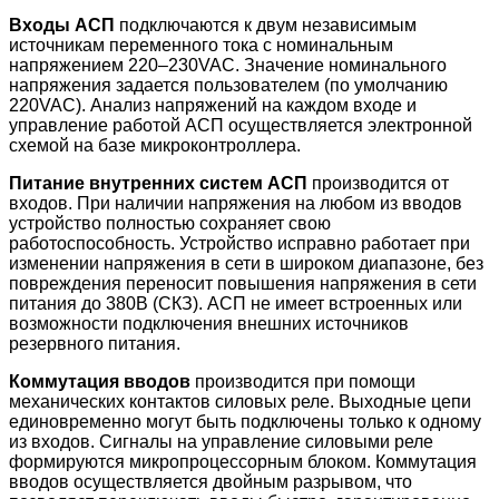
Входы
АСП
подключаются
к
двум
независимым
источникам
переменного
тока
с
номинальным
напряжением
220–230VAC.
Значение
номинального
напряжения
задается
пользователем
(
по
умолчанию
220VAC).
Анализ
напряжений
на
каждом
входе
и
управление
работой
АСП
осуществляется
электронной
схемой
на
базе
микроконтроллера
.
Питание
внутренних
систем
АСП
производится
от
входов
.
При
наличии
напряжения
на
любом
из
вводов
устройство
полностью
сохраняет
свою
работоспособность
.
Устройство
исправно
работает
при
изменении
напряжения
в
сети
в
широком
диапазоне
,
без
повреждения
переносит
повышения
напряжения
в
сети
питания
до
380
В
(
СКЗ
).
АСП
не
имеет
встроенных
или
возможности
подключения
внешних
источников
резервного
питания
.
Коммутация
вводов
производится
при
помощи
механических
контактов
силовых
реле
.
Выходные
цепи
единовременно
могут
быть
подключены
только
к
одному
из
входов
.
Сигналы
на
управление
силовыми
реле
формируются
микропроцессорным
блоком
.
Коммутация
вводов
осуществляется
двойным
разрывом
,
что