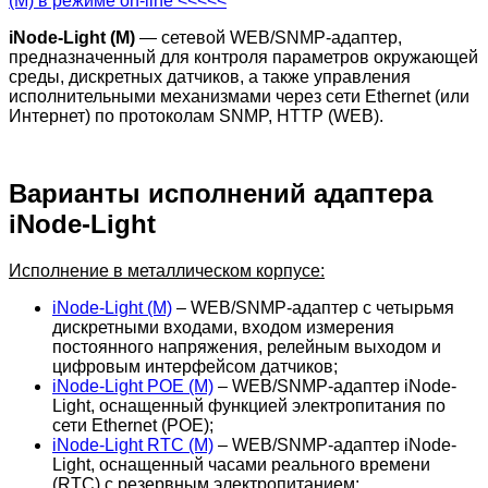
(M) в режиме on-line <<<<<
iNode-Light (M)
— сетевой WEB/SNMP-адаптер,
предназначенный для контроля параметров окружающей
среды, дискретных датчиков, а также управления
исполнительными механизмами через сети Ethernet (или
Интернет) по протоколам SNMP, HTTP (WEB).
Варианты исполнений адаптера
iNode-Light
Исполнение в металлическом корпусе:
iNode-Light (M)
– WEB/SNMP-адаптер с четырьмя
дискретными входами, входом измерения
постоянного напряжения, релейным выходом и
цифровым интерфейсом датчиков;
iNode-Light POE (M)
– WEB/SNMP-адаптер iNode-
Light, оснащенный функцией электропитания по
сети Ethernet (POE);
iNode-Light RTC (M)
– WEB/SNMP-адаптер iNode-
Light, оснащенный часами реального времени
(RTC) с резервным электропитанием;