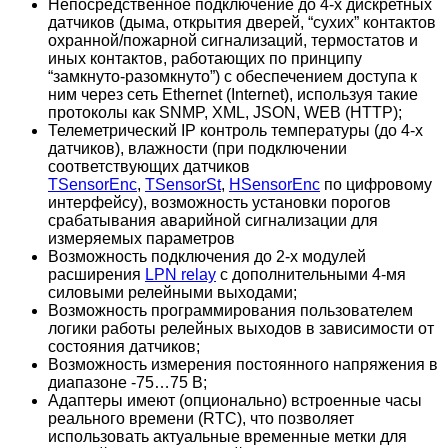
Непосредственное подключение до 4-х дискретных
датчиков (дыма, открытия дверей, “сухих” контактов
охранной/пожарной сигнализаций, термостатов и
иных контактов, работающих по принципу
“замкнуто-разомкнуто”) с обеспечением доступа к
ним через сеть Ethernet (Internet), используя такие
протоколы как SNMP, XML, JSON, WEB (HTTP);
Телеметрический IP контроль температуры (до 4-х
датчиков), влажности (при подключении
соответствующих датчиков
TSensorEnc
,
TSensorSt
,
HSensorEnc
по цифровому
интерфейсу), возможность установки порогов
срабатывания аварийной сигнализации для
измеряемых параметров
Возможность подключения до 2-х модулей
расширения
LPN relay
с дополнительными 4-мя
силовыми релейными выходами;
Возможность программирования пользователем
логики работы релейных выходов в зависимости от
состояния датчиков;
Возможность измерения постоянного напряжения в
диапазоне -75…75 В;
Адаптеры имеют (опционально) встроенные часы
реального времени (RTC), что позволяет
использовать актуальные временные метки для