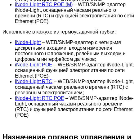
iNode-Light RTC POE (M)
– WEB/SNMP-адаптер
iNode-Light, оснащенный часами реального
времени (RTC) и функцией электропитания по сети
Ethernet (POE)
Исполнение в кожухе из термоусадочной трубки:
iNode-Light
– WEB/SNMP-адаптер с четырьмя
дискретными входами, входом измерения
постоянного напряжения, релейным выходом и
цифровым интерфейсом датчиков;
iNode-Light POE
– WEB/SNMP-адаптер iNode-Light,
оснащенный функцией электропитания по сети
Ethernet (POE);
iNode-Light RTC
– WEB/SNMP-адаптер iNode-Light,
оснащенный часами реального времени (RTC) с
резервным электропитанием;
iNode-Light RTC POE
– WEB/SNMP-адаптер iNode-
Light, оснащенный часами реального времени
(RTC) и функцией электропитания по сети Ethernet
(POE)
Назначение органов управления и