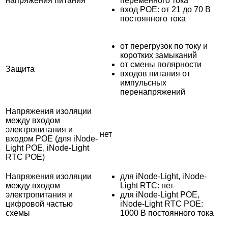
напряжения питания
переменного тока
вход POE: от 21 до 70 В
постоянного тока
от перегрузок по току и
коротких замыканий
от смены полярности
Защита
входов питания от
импульсных
перенапряжений
Напряжения изоляции
между входом
электропитания и
нет
входом POE (для iNode-
Light POE, iNode-Light
RTC POE)
Напряжения изоляции
для iNode-Light, iNode-
между входом
Light RTC: нет
электропитания и
для iNode-Light POE,
цифровой частью
iNode-Light RTC POE:
схемы
1000 В постоянного тока