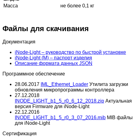
Масса
не более 0,1 кг
Файлы для скачивания
Документация
iNode-Light – руководство по быстрой установке
iNode-Light (M) – паспорт изделия
Описание формата данных JSON
Программное обеспечение
28.06.2017
IML_Ethernet_Loader
Утилита загрузки
обновления микропрограммы контроллера
27.12.2018
INODE_LIGHT_b1_5_r0_6_12_2018.zip
Актуальная
версия Firmware для iNode-Light
22.12.2016
INODE_LIGHT_b1_5_r0_3_07_2016.mib
MIB файлы
для iNode-Light
Сертификация