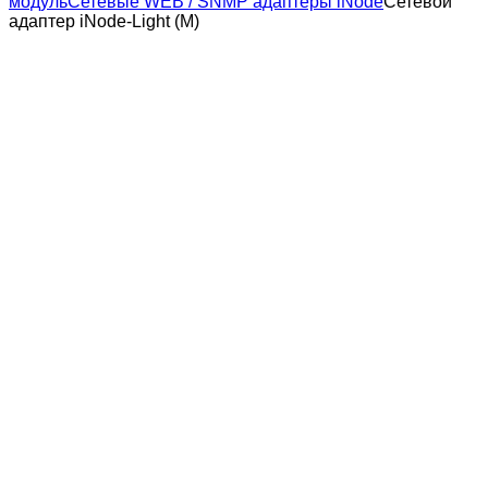
модуль
Сетевые WEB / SNMP адаптеры iNode
Сетевой
адаптер iNode-Light (M)