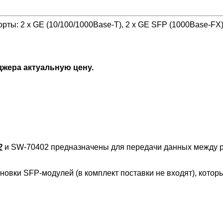
орты: 2 x GE (10/100/1000Base-T), 2 x GE SFP (1000Base-F
джера актуальную цену.
2
и SW-70402 предназначены для передачи данных между р
овки SFP-модулей (в комплект поставки не входят), котор