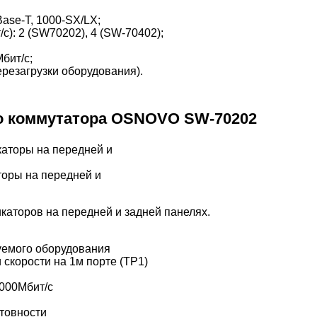
ase-T, 1000-SX/LX;
/с): 2 (SW70202), 4 (SW-70402);
бит/с;
резагрузки оборудования).
о коммутатора OSNOVO SW-70202
торы на передней и
каторов на передней и задней панелях.
уемого оборудования
 скорости на 1м порте (TP1)
1000Мбит/с
отовности