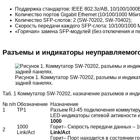
Поддержка стандартов: IEEE 802.3z/AB, 10/100/1000B
Количество портов Gigabit Ethernet (10/100/1000 Мбит
Количество SFP-слотов: 2 (SW-70202, SW-70402);
Скорость передачи каждого SFP-слота: 10/100/1000 М
«Горячая» замена SFP-модулей (без отключения и пе
Разъемы и индикаторы неуправляемог
Рисунок 1. Коммутатор SW-70202, разъемы и индика
задней панелях.
Таб. 1 Коммутатор SW-70202, назначение разъемов и инди
№ п/п
Обозначение
Назначение
1
TP1
Разъем RJ-45 подключения коммутир
LED-индикаторы сетевой активности и
1000
1000
Горит– Скорость передачи данных – 
2
Link/Act
Link/Act
Горит– Порт находится в состоянии г