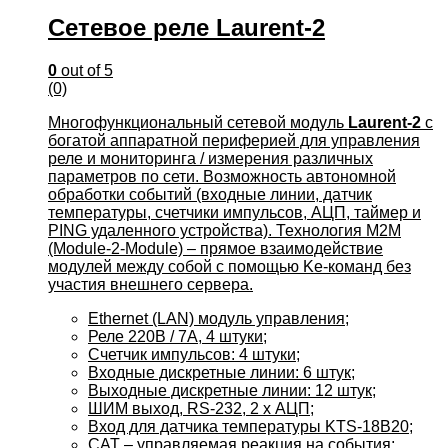
Сетевое реле Laurent-2
0
out of 5
(0)
Многофункциональный сетевой модуль
Laurent-2
с
богатой аппаратной периферией для управления
реле и мониторинга / измерения различных
параметров по сети. Возможность автономной
обработки событий (входные линии, датчик
температуры, счетчики импульсов, АЦП, таймер и
PING удаленного устройства). Технология M2M
(Module-2-Module) – прямое взаимодействие
модулей между собой с помощью Ke-команд без
участия внешнего сервера.
Ethernet (LAN) модуль управления;
Реле 220В / 7А, 4 штуки;
Счетчик импульсов: 4 штуки;
Входные дискретные линии: 6 штук;
Выходные дискретные линии: 12 штук;
ШИМ выход, RS-232, 2 x АЦП;
Вход для датчика температуры KTS-18B20;
CAT – управляемая реакция на события;