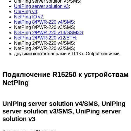
UniPing server solution v3/SMS;
UniPing server solution v3
;
UniPing v3
;
NetPing IO v2
;
NetPing 8/PWR-220 v4/SMS
;
NetPing 8/PWR-220 v3/SMS;
NetPing 2/PWR-220 v13/GSM3G
;
NetPing 2/PWR-220 v12/ETH
;
NetPing 2/PWR-220 v4/SMS;
NetPing 2/PWR-220 v2/SMS;
другими контроллерами и ПЛК с Output линиями.
Подключение R15250 к устройствам
NetPing
UniPing server solution v4/SMS, UniPing
server solution v3/SMS, UniPing server
solution v3