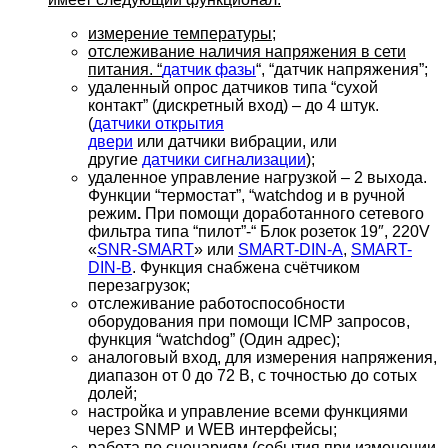
измерение температуры;
отслеживание наличия напряжения в сети
питания. “
датчик фазы
“, “датчик напряжения”;
удаленный опрос датчиков типа “сухой
контакт” (дискретный вход) – до 4 штук.
(
датчики открытия
двери
или датчики вибрации, или
другие
датчики сигнализации
);
удаленное управление нагрузкой – 2 выхода.
Функции “термостат”, “watchdog и в ручной
режим
.
При помощи доработанного сетевого
фильтра типа “пилот”-“ Блок розеток 19″, 220V
«
SNR-SMART
» или
SMART-DIN-A
,
SMART-
DIN-B
. Функция снабжена счётчиком
перезагрузок;
отслеживание работоспособности
оборудования при помощи ICMP запросов,
функция “watchdog” (Один адрес);
аналоговый вход, для измерения напряжения,
диапазон от 0 до 72 В, с точностью до сотых
долей;
настройка и управление всеми функциями
через SNMP и WEB интерфейсы;
работа по сценариям (события при изменении