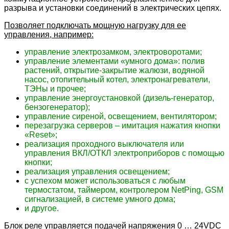
разрыва и установки соединений в электрических цепях.
Позволяет подключать мощную нагрузку для ее
управления, например:
управление электрозамком, электроворотами;
управление элементами «умного дома»: полив
растений, открытие-закрытие жалюзи, водяной
насос, отопительный котел, электронагреватели,
ТЭНы и прочее;
управление энергоустановкой (дизель-генератор,
бензогенератор);
управление сиреной, освещением, вентилятором;
перезагрузка серверов – имитация нажатия кнопки
«Reset»;
реализация проходного выключателя или
управления ВКЛ/ОТКЛ электроприборов с помощью
кнопки;
реализация управления освещением;
с успехом может использоваться с любым
термостатом, таймером, контролером NetPing, GSM
сигнализацией, в системе умного дома;
и другое.
Блок реле управляется подачей напряжения 0 … 24VDC