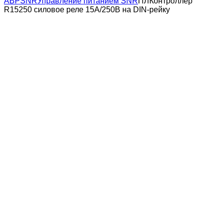
АВР
SNR
Управление питанием SNR
ПЛКонтроллер
R15250 силовое реле 15A/250В на DIN-рейку