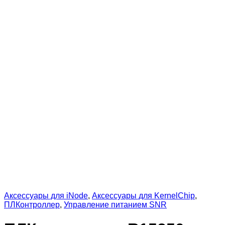
Аксессуары для iNode
,
Аксессуары для KernelChip
,
ПЛКонтроллер
,
Управление питанием SNR