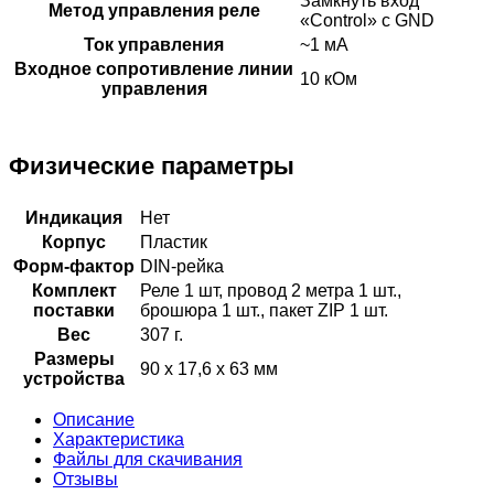
Замкнуть вход
Метод управления реле
«Control» с GND
Ток управления
~1 мА
Входное сопротивление линии
10 кОм
управления
Физические параметры
Индикация
Нет
Корпус
Пластик
Форм-фактор
DIN-рейка
Комплект
Реле 1 шт, провод 2 метра 1 шт.,
поставки
брошюра 1 шт., пакет ZIP 1 шт.
Вес
307 г.
Размеры
90 х 17,6 х 63 мм
устройства
Описание
Характеристика
Файлы для скачивания
Отзывы