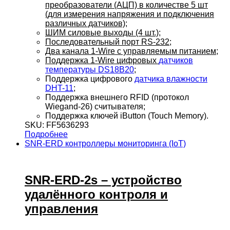
преобразователи (АЦП) в количестве 5 шт
(для измерения напряжения и подключения
различных датчиков);
ШИМ силовые выходы (4 шт.);
Последовательный порт RS-232;
Два канала 1-Wire с управляемым питанием;
Поддержка 1-Wire цифровых
датчиков
температуры DS18B20
;
Поддержка цифрового
датчика влажности
DHT-11
;
Поддержка внешнего RFID (протокол
Wiegand-26) считывателя;
Поддержка ключей iButton (Touch Memory).
SKU: FF5636293
Подробнее
SNR-ERD контроллеры мониторинга (IoT)
SNR-ERD-2s – устройство
удалённого контроля и
управления