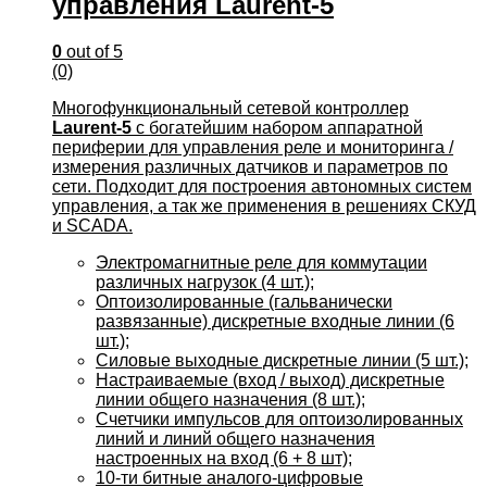
управления Laurent-5
0
out of 5
(0)
Многофункциональный сетевой контроллер
Laurent-5
с богатейшим набором аппаратной
периферии для управления реле и мониторинга /
измерения различных датчиков и параметров по
сети. Подходит для построения автономных систем
управления, а так же применения в решениях СКУД
и SCADA.
Электромагнитные реле для коммутации
различных нагрузок (4 шт.);
Оптоизолированные (гальванически
развязанные) дискретные входные линии (6
шт.);
Силовые выходные дискретные линии (5 шт.);
Настраиваемые (вход / выход) дискретные
линии общего назначения (8 шт.);
Счетчики импульсов для оптоизолированных
линий и линий общего назначения
настроенных на вход (6 + 8 шт);
10-ти битные аналого-цифровые