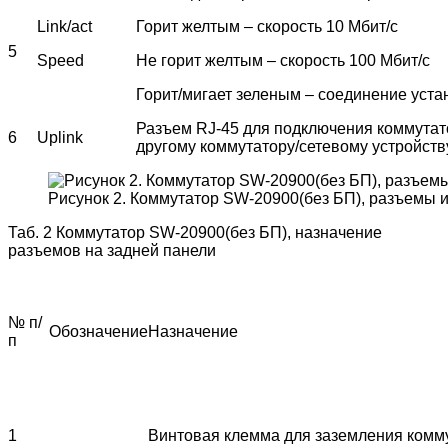
Link/act
Горит желтым – скорость 10 Мбит/с
5
Speed
Не горит желтым – скорость 100 Мбит/с
Горит/мигает зеленым – соединение уст
Разъем RJ-45 для подключения коммутато
6
Uplink
другому коммутатору/сетевому устройству
Рисунок 2. Коммутатор SW-20900(без БП), разъемы 
Таб. 2 Коммутатор SW-20900(без БП), назначение
разъемов на задней панели
№ п/
Обозначение
Назначение
п
1
Винтовая клемма для заземления комм