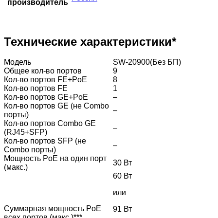
производитель
Технические характеристики*
Модель
SW-20900(Без БП)
Общее кол-во портов
9
Кол-во портов FE+PoE
8
Кол-во портов FE
1
Кол-во портов GE+PoE
–
Кол-во портов GE (не Combo
–
порты)
Кол-во портов Combo GE
–
(RJ45+SFP)
Кол-во портов SFP (не
–
Combo порты)
Мощность PoE на один порт
30 Вт
(макс.)
60 Вт
или
Суммарная мощность PoE
91 Вт
всех портов (макс.)***