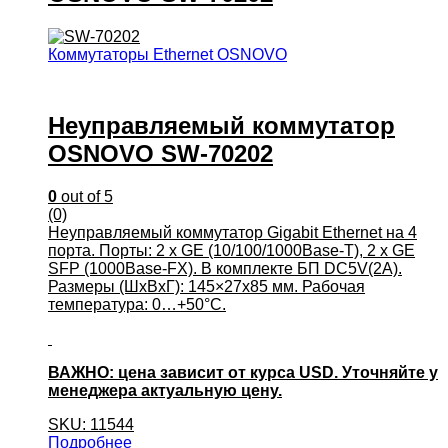
Коммутаторы Ethernet OSNOVO
Неуправляемый коммутатор
OSNOVO SW-70202
0
out of 5
(0)
Неуправляемый коммутатор Gigabit Ethernet на 4
порта. Порты: 2 x GE (10/100/1000Base-T), 2 x GE
SFP (1000Base-FX). В комплекте БП DC5V(2A).
Размеры (ШхВхГ): 145×27х85 мм. Рабочая
температура: 0…+50°С.
ВАЖНО: цена зависит от курса USD. Уточняйте у
менеджера актуальную цену.
SKU: 11544
Подробнее