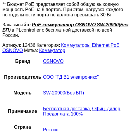
** Бюджет PoE представляет собой общую выходную
мощность PoE на 8 портов. При этом, нагрузка каждого
по отдельности порта не должна превышать 30 Вт
Заказывайте
PoE коммутатор OSNOVO SW-20900(Без
БП)
в PLcontroller с бесплатной доставкой по всей
России.
Артикул:
12436
Категория:
Коммутаторы Ethernet PoE
OSNOVO
Метка:
Коммутатор
Бренд
OSNOVO
Производитель
ООО "ТД В1 электроникс"
Модель
SW-20900(Без БП)
Бесплатная доставка
,
Офиц. дилер
,
Примечание
Предоплата 100%
Страна
Россия