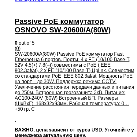
Passive PoE коммутатор
OSNOVO SW-20600/A(80W)
0
out of 5
(0)
SW-20600/A(80W) Passive PoE коммутатор Fast
Ethernet на 6 портов. Порты: 4 х FE (10/100 Base-T,
52V 4,5(+) 7,8(–)) совместимы с PoE (IEEE
802.3af/at), 2 x FE (10/100 Base-T) Uplink. Совместим
со стандартами PoE IEEE 802.3af/at. Мощность PoE
на порт – до 30W. Поддержка режима CCTV:
Увеличение расстояния передачи данных и питания
до 250м. Встроенная грозозащита 3кВ. Питание:
AC100-240V (80W) Встроенный БП. Размеры
(ШхВхГ): 168x32x93мм. Рабочая температура: 0…
+50 гр. С
ВАЖНО: цена зависит от курса USD. Уточняйте у
менеджера актуальную цену.