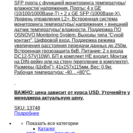
SFP порта с функцией мониторинга температуры/
влажности/ напряжения. Порты: 4 x GE
(10/100/1000Base-T) + 2 x GE SFP (1000Base-X).
Уровень управления L2+. Встроенная система
мониторинга температуры/ напряжения + внешний
датчик температуры/ влажности. Поддержка ПО
OSNOVO Monitoring System. Выходы типа “Сухой
контакт”, Цифровой вход. Поддержка режима
увеличения расстояния передачи данных до 250м.
Встроенная грозозащита 6кВ. Питание: 2 x входа
DC12-57V(10W). БП в комплект НЕ входит. Монтаж
на DIN-рейку или на стену (крепление в комплекте).
Размеры (ШхВхГ): 41x157x115мм. Вес: 0,9кг.
Рабочая температура: -40…+80°С.
ВАЖНО: цена зависит от курса USD. Уточняйте у
менеджера актуальную цену.
SKU: 13748
Подробнее
Показать все категории
Каталог