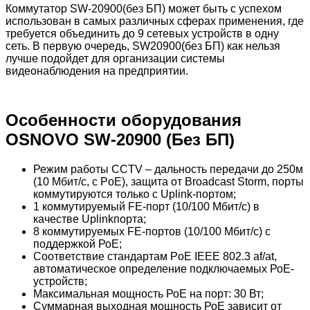
Коммутатор SW-20900(без БП) может быть с успехом
использован в самых различных сферах применения, где
требуется объединить до 9 сетевых устройств в одну
сеть. В первую очередь, SW20900(без БП) как нельзя
лучше подойдет для организации системы
видеонаблюдения на предприятии.
Особенности оборудования
OSNOVO SW-20900 (Без БП)
Режим работы CCTV – дальность передачи до 250м
(10 Мбит/с, с PoE), защита от Broadcast Storm, порты
коммутируются только с Uplink-портом;
1 коммутируемый FE-порт (10/100 Мбит/с) в
качестве Uplinkпорта;
8 коммутируемых FE-портов (10/100 Мбит/с) с
поддержкой РоЕ;
Соответствие стандартам PoE IEEE 802.3 af/at,
автоматическое определение подключаемых РоЕ-
устройств;
Максимальная мощность РоЕ на порт: 30 Вт;
Суммарная выходная мощность РоЕ зависит от