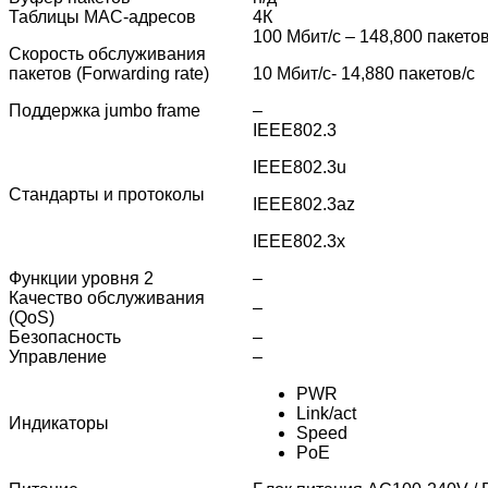
Таблицы MAC-адресов
4К
100 Мбит/c – 148,800 пакетов
Скорость обслуживания
пакетов (Forwarding rate)
10 Мбит/c- 14,880 пакетов/c
Поддержка jumbo frame
–
IEEE802.3
IEEE802.3u
Стандарты и протоколы
IEEE802.3az
IEEE802.3x
Функции уровня 2
–
Качество обслуживания
–
(QoS)
Безопасность
–
Управление
–
PWR
Link/act
Индикаторы
Speed
PoE