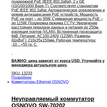
поддержкой PoE (IEEE 802.3af/at), 2 x GE
(10/100/1000 Base-T). Соответствует стандартам
PoE IEEE 802.3af/at. Автоматическое определение и
режим антизависания PoE устройств. Мощность
PoE на порт – до 30W. Суммарная мощность PoE –
до 115W. Поддержка режима CCTV: Увеличение
расстояния передачи данных и питания до 250м,
изоляция портов (VLAN). Встроенная грозозащита
6кВ. Питание: AC100-240V (123W). Размеры
(ШxВxГ): 210x35x150мм. Рабочая температура:
-10…+55 гр. С.
ВАЖНО: цена зависит от курса USD. Уточняйте у
менеджера актуальную цену.
SKU: 13233
Подробнее
Коммутаторы Ethernet OSNOVO
Неуправляемый коммутатор
OSNOVO SW-70202