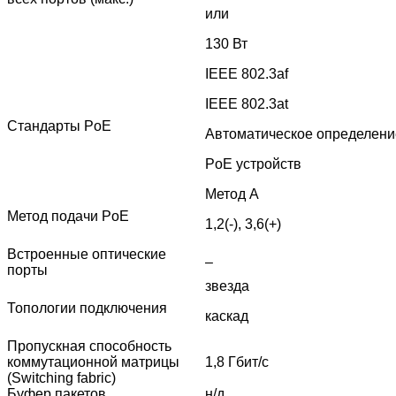
или
130 Вт
IEEE 802.3af
IEEE 802.3at
Стандарты PoE
Автоматическое определен
PoE устройств
Метод А
Метод подачи PoE
1,2(-), 3,6(+)
Встроенные оптические
–
порты
звезда
Топологии подключения
каскад
Пропускная способность
коммутационной матрицы
1,8 Гбит/с
(Switching fabric)
Буфер пакетов
н/д