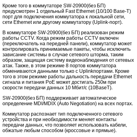
Кроме того в коммутаторе SW-20900(без БП)
предусмотрен 1 отдельный Fast Ethernet (10/100 Base-T)
порт для подключения коммутатора к локальной сети,
сети Ethernet или другому коммутатору (Uplink-порт).
В коммутаторе SW-20900(без БП) реализован режим
работы CCTV. Когда режим работы CCTV включен
(переключатель на передней панели), коммутатор может
контролировать принимаемые пакеты, чтобы исключить
зависание системы в случае сетевого шторма, таким
образом, защищая систему видеонаблюдения от сетевых
атак. Также, в этом режиме 8 портов коммутатора
обмениваются данными только с Uplinkпортами. Кроме
того в этом режиме работы дальность передачи Ethernet
сигнала и питания PoE может достигать 250м при
скорости передачи данных 10 Мбит/с (10BaseT).
SW-20900(без БП) поддерживает автоматическое
определение MDI/MDIX (Auto Negotiation) на всех портах.
Коммутатор распознает тип подключенного сетевого
устройства и при необходимости меняет контакты
передачи данных, что позволяет использовать кабели,
обжатые любым способом (кроссовые и прямые).