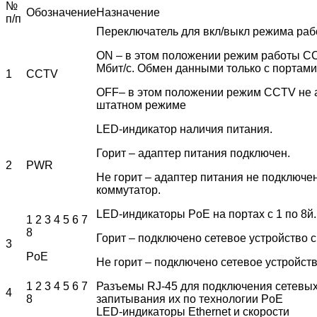
№
Обозначение
Назначение
п/п
Переключатель для вкл/выкл режима ра
ON – в этом положении режим работы CCT
Мбит/с. Обмен данными только с портами
1
CCTV
OFF– в этом положении режим CCTV не а
штатном режиме
LED-индикатор наличия питания.
Горит – адаптер питания подключен.
2
PWR
Не горит – адаптер питания не подключе
коммутатор.
LED-индикаторы PoE на портах с 1 по 8й.
1 2 3 4 5 6 7
8
Горит – подключено сетевое устройство 
3
PoE
Не горит – подключено сетевое устройст
1 2 3 4 5 6 7
Разъемы RJ-45 для подключения сетевых 
4
8
запитывания их по технологии PoE
LED-индикаторы Ethernet и скорости