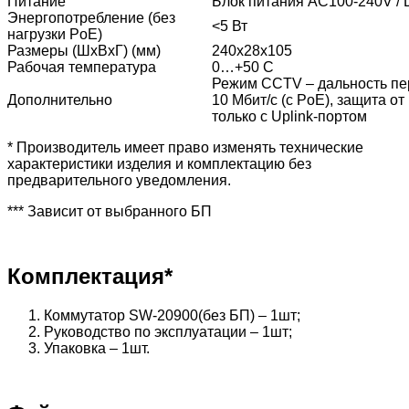
Питание
Блок питания AC100-240V / 
Энергопотребление (без
<5 Вт
нагрузки PoE)
Размеры (ШхВхГ) (мм)
240x28x105
Рабочая температура
0…+50 С
Режим CCTV – дальность пер
Дополнительно
10 Мбит/с (c PoE), защита о
только с Uplink-портом
* Производитель имеет право изменять технические
характеристики изделия и комплектацию без
предварительного уведомления.
*** Зависит от выбранного БП
Комплектация*
Коммутатор SW-20900(без БП) – 1шт;
Руководство по эксплуатации – 1шт;
Упаковка – 1шт.