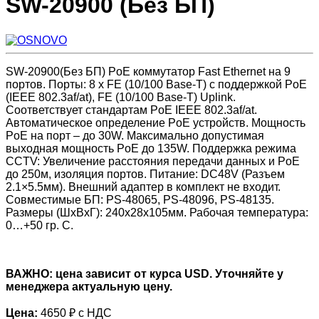
SW-20900 (Без БП)
SW-20900(Без БП) PoE коммутатор Fast Ethernet на 9
портов. Порты: 8 х FE (10/100 Base-T) с поддержкой PoE
(IEEE 802.3af/at), FE (10/100 Base-T) Uplink.
Соответствует стандартам PoE IEEE 802.3af/at.
Автоматическое определение PoE устройств. Мощность
PoE на порт – до 30W. Максимально допустимая
выходная мощность PoE до 135W. Поддержка режима
CCTV: Увеличение расстояния передачи данных и PoE
до 250м, изоляция портов. Питание: DC48V (Разъем
2.1×5.5мм). Внешний адаптер в комплект не входит.
Совместимые БП: PS-48065, PS-48096, PS-48135.
Размеры (ШxВxГ): 240x28x105мм. Рабочая температура:
0…+50 гр. С.
ВАЖНО: цена зависит от курса USD. Уточняйте у
менеджера актуальную цену.
Цена:
4650 ₽ с НДС