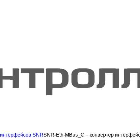
 интерфейсов SNR
SNR-Eth-MBus_С – конвертер интерфейсо