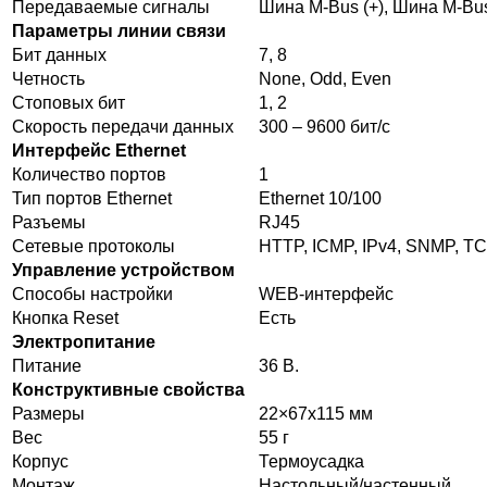
Передаваемые сигналы
Шина M-Bus (+), Шина M-Bus)
Параметры линии связи
Бит данных
7, 8
Четность
None, Odd, Even
Стоповых бит
1, 2
Скорость передачи данных
300 – 9600 бит/c
Интерфейс Ethernet
Количество портов
1
Тип портов Ethernet
Ethernet 10/100
Разъемы
RJ45
Сетевые протоколы
HTTP, ICMP, IPv4, SNMP, T
Управление устройством
Способы настройки
WEB-интерфейс
Кнопка Reset
Есть
Электропитание
Питание
36 В.
Конструктивные свойства
Размеры
22×67х115 мм
Вес
55 г
Корпус
Термоусадка
Монтаж
Настольный/настенный