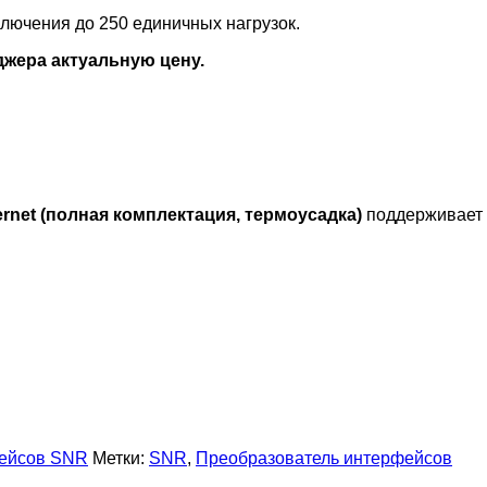
лючения до 250 единичных нагрузок.
джера актуальную цену.
net (полная комплектация, термоусадка)
поддерживает 
ейсов SNR
Метки:
SNR
,
Преобразователь интерфейсов