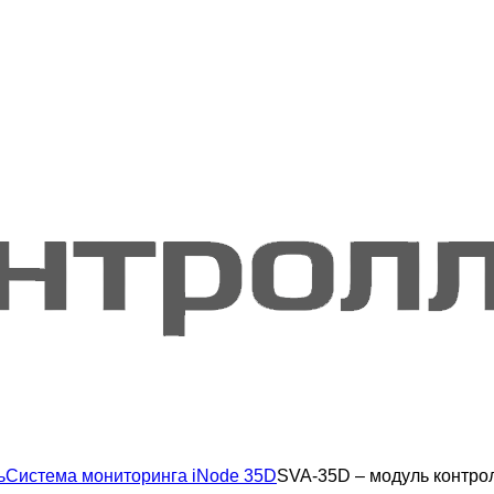
ь
Система мониторинга iNode 35D
SVA-35D – модуль контро