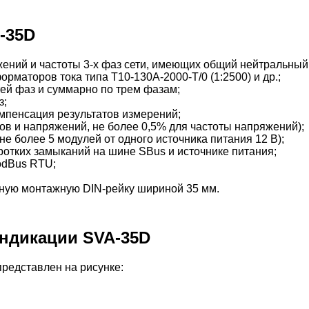
-35D
ений и частоты 3-х фаз сети, имеющих общий нейтральный
рматоров тока типа Т10-130А-2000-Т/0 (1:2500) и др.;
ей фаз и суммарно по трем фазам;
з;
мпенсация результатов измерений;
ов и напряжений, не более 0,5% для частоты напряжений);
е более 5 модулей от одного источника питания 12 В);
отких замыканий на шине SBus и источнике питания;
odBus RTU;
тную монтажную DIN-рейку шириной 35 мм.
индикации SVA-35D
редставлен на рисунке: