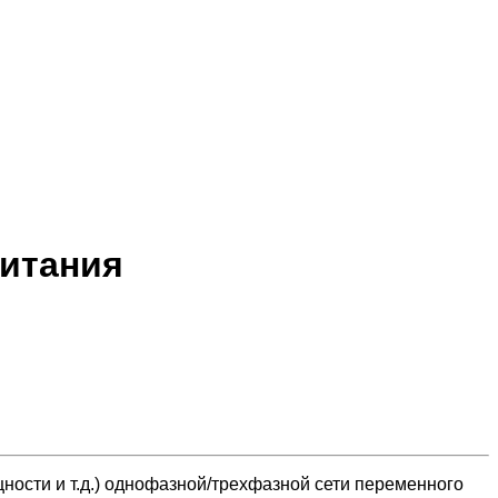
питания
щности и т.д.) однофазной/трехфазной сети переменного