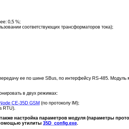
е: 0,5 %;
ользовании соответствующих трансформаторов тока);
ередачу ее по шине SBus, по интерфейсу RS-485. Модуль м
онировать в двух режимах:
iNode CE-35D GSM
(по протоколу IM);
s RTU).
 также настройка параметров модуля (параметры прот
с помощью утилиты
35D_config.exe
.