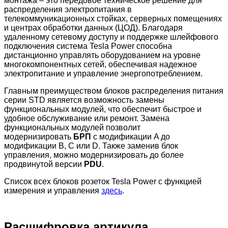
монтажа – это передовое техническое решение для
распределения электропитания в
телекоммуникационных стойках, серверных помещениях
и центрах обработки данных (ЦОД). Благодаря
удаленному сетевому доступу и поддержке шлейфового
подключения система Tesla Power способна
дистанционно управлять оборудованием на уровне
многокомпонентных сетей, обеспечивая надежное
электропитание и управление энергопотреблением.
Главным преимуществом блоков распределения питания
серии STD является возможность замены
функциональных модулей, что обеспечит быстрое и
удобное обслуживание или ремонт. Замена
функциональных модулей позволит
модернизировать
БРП
с модификации A до
модификации B, C или D. Также заменив блок
управления, можно модернизировать до более
продвинутой версии
PDU
.
Список всех блоков розеток Tesla Power с функцией
измерения и управления
здесь
.
Расшифровка артикула