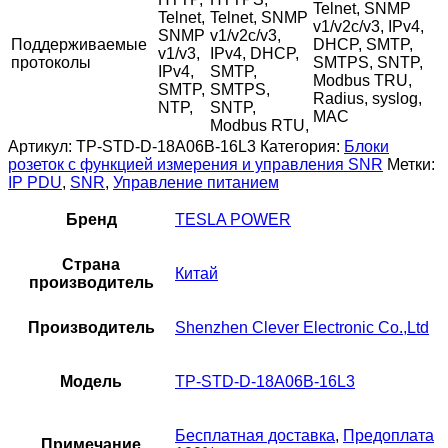
Telnet, SNMP
Telnet,
Telnet, SNMP
v1/v2c/v3, IPv4,
SNMP
v1/v2c/v3,
Поддерживаемые
DHCP, SMTP,
v1/v3,
IPv4, DHCP,
протоколы
SMTPS, SNTP,
IPv4,
SMTP,
Modbus TRU,
SMTP,
SMTPS,
Radius, syslog,
NTP,
SNTP,
MAC
Modbus RTU,
Артикул:
TP-STD-D-18A06B-16L3
Категория:
Блоки
розеток с функцией измерения и управления SNR
Метки:
IP PDU
,
SNR
,
Управление питанием
Бренд
TESLA POWER
Страна
Китай
производитель
Производитель
Shenzhen Clever Electronic Co.,Ltd
Модель
TP-STD-D-18A06B-16L3
Бесплатная доставка
,
Предоплата
Примечание