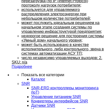
перезагрузка) по IP (Internet Protocol)
протоколу нагрузок потребителя;
используется для управляемого
распределения электроэнергии при
небольшом количестве потребителей;
может послужить идеальным решением на
начальном этапе создания системы по
управлению инфраструктурой предприятия;
недорогое решение для построения системы
«Умный дом» начального уровня;
может быть использовано в качестве
исполнительного, либо контрольного, звена в
системах автоматизации АСУ ТП;
число независимо управляемых выходов: 2.
SKU: n/a
Подробнее
Показать все категории
Каталог
SNR
SNR-ERD контроллеры мониторинга
(IoT)
Управление питанием SNR
Конвертеры интерфейсов SNR
Датчики SNR