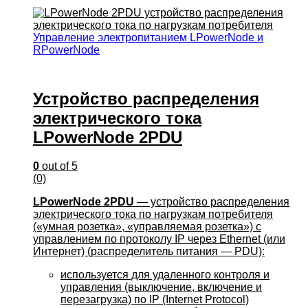
Управление электропитанием LPowerNode и
RPowerNode
Устройство распределения
электрического тока
LPowerNode 2PDU
0
out of 5
(0)
LPowerNode 2PDU
— устройство распределения
электрического тока по нагрузкам потребителя
(«умная розетка», «управляемая розетка») с
управлением по протоколу IP через Ethernet (или
Интернет) (распределитель питания — PDU):
используется для удаленного контроля и
управления (выключение, включение и
перезагрузка) по IP (Internet Protocol)