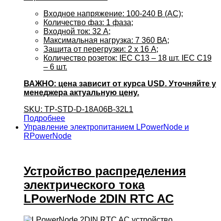
Входное напряжение: 100-240 В (AC);
Количество фаз: 1 фаза;
Входной ток: 32 А;
Максимальная нагрузка: 7 360 ВА;
Защита от перегрузки: 2 х 16 А;
Количество розеток: IEC C13 – 18 шт. IEC C19
– 6 шт.
ВАЖНО: цена зависит от курса USD. Уточняйте у
менеджера актуальную цену.
SKU: TP-STD-D-18A06B-32L1
Подробнее
Управление электропитанием LPowerNode и
RPowerNode
Устройство распределения
электрического тока
LPowerNode 2DIN RTC AC