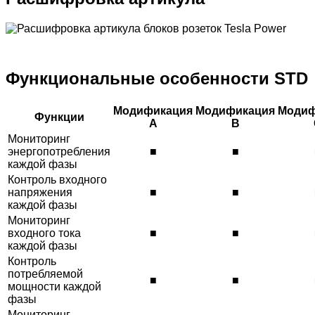
Функциональные особенности STD
Модификация
Модификация
Модиф
Функции
A
B
Мониторинг
энергопотребления
■
■
каждой фазы
Контроль входного
напряжения
■
■
каждой фазы
Мониторинг
входного тока
■
■
каждой фазы
Контроль
потребляемой
■
■
мощности каждой
фазы
Мониторинг