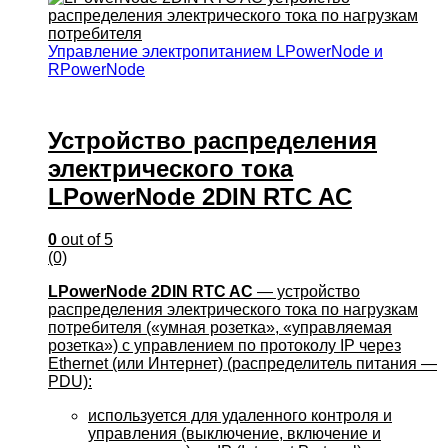
Управление электропитанием LPowerNode и
RPowerNode
Устройство распределения
электрического тока
LPowerNode 2DIN RTC AC
0
out of 5
(0)
LPowerNode 2DIN RTC AC
— устройство
распределения электрического тока по нагрузкам
потребителя («умная розетка», «управляемая
розетка») с управлением по протоколу IP через
Ethernet (или Интернет) (распределитель питания —
PDU):
используется для удаленного контроля и
управления (выключение, включение и