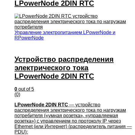
LPowerNode 2DIN RTC
Управление электропитанием LPowerNode и
RPowerNode
Устройство распределения
электрического тока
LPowerNode 2DIN RTC
0
out of 5
(0)
LPowerNode 2DIN RTC
— устройство
распределения электрического тока по нагрузкам
потребителя («умная розетка», «управляемая
розетка») с управлением по протоколу IP через
Ethernet (или Интернет) (распределитель питания —
PDU):