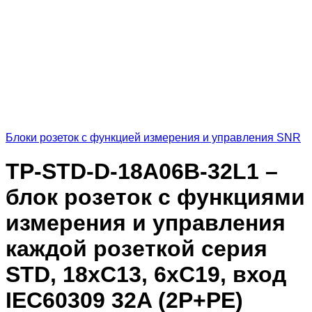
Блоки розеток с функцией измерения и управления SNR
TP-STD-D-18A06B-32L1 –
блок розеток с функциями
измерения и управления
каждой розеткой серия
STD, 18xC13, 6xC19, вход
IEC60309 32A (2P+PE)