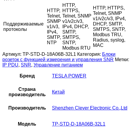
HTTP,
HTTP, HTTPS,
HTTP,
HTTPS,
Telnet, SNMP
Telnet,
Telnet, SNMP
v1/v2c/v3, IPv4,
SNMP
v1/v2c/v3,
Поддерживаемые
DHCP, SMTP,
v1/v3,
IPv4, DHCP,
протоколы
SMTPS, SNTP,
IPv4,
SMTP,
Modbus TRU,
SMTP,
SMTPS,
Radius, syslog,
NTP
SNTP,
MAC
Modbus RTU
Артикул:
TP-STD-D-18A06B-32L1
Категория:
Блоки
розеток с функцией измерения и управления SNR
Метки:
IP PDU
,
SNR
,
Управление питанием
Бренд
TESLA POWER
Страна
Китай
производитель
Производитель
Shenzhen Clever Electronic Co.,Ltd
Модель
TP-STD-D-18A06B-32L1