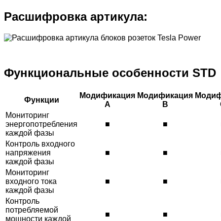
Расшифровка артикула:
Функциональные особенности STD
Модификация
Модификация
Модиф
Функции
A
B
Мониторинг
энергопотребления
■
■
каждой фазы
Контроль входного
напряжения
■
■
каждой фазы
Мониторинг
входного тока
■
■
каждой фазы
Контроль
потребляемой
■
■
мощности каждой