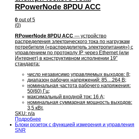
RPowerNode 8PDU ACC
0
out of 5
(0)
RPowerNode 8PDU ACC
— устройство
распределения электрического тока по нагрузкам
потребителя («распределитель электропитания») с
управлением по протоколу IP через Ethernet (или
Интернет) в конструктивном исполнении 19″
стандарта:
число независимо управляемых выходов: 8;
диапазон рабочих напряжений: 85…264 В;
номинальная частота рабочего напряжения:
50(60) Гц;
максимальный входной ток: 16 А;
номинальная суммарная мощность выходов:
3,5 кВт.
SKU: n/a
Подробнее
Блоки розеток с функцией измерения и управления
SNR