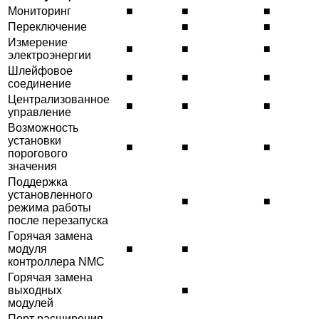
Мониторинг
■
■
■
Переключение
■
■
Измерение
■
■
■
электроэнергии
Шлейфовое
■
■
■
соединение
Централизованное
■
■
■
управление
Возможность
установки
■
■
■
порогового
значения
Поддержка
установленного
■
■
режима работы
после перезапуска
Горячая замена
модуля
■
■
контроллера NMC
Горячая замена
выходных
■
модулей
Порт расширения