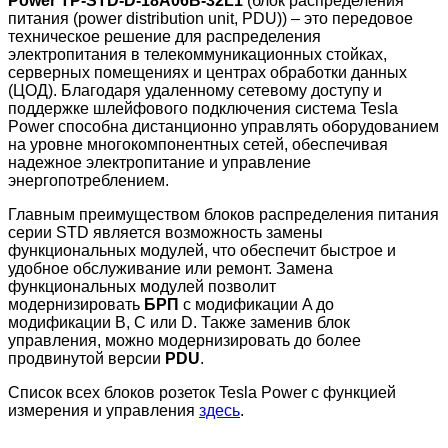
Power TP-STD-D-18A06B-32L1
(блок распределения
питания (power distribution unit, PDU)) – это передовое
техническое решение для распределения
электропитания в телекоммуникационных стойках,
серверных помещениях и центрах обработки данных
(ЦОД). Благодаря удаленному сетевому доступу и
поддержке шлейфового подключения система Tesla
Power способна дистанционно управлять оборудованием
на уровне многокомпонентных сетей, обеспечивая
надежное электропитание и управление
энергопотреблением.
Главным преимуществом блоков распределения питания
серии STD является возможность замены
функциональных модулей, что обеспечит быстрое и
удобное обслуживание или ремонт. Замена
функциональных модулей позволит
модернизировать
БРП
с модификации A до
модификации B, C или D. Также заменив блок
управления, можно модернизировать до более
продвинутой версии
PDU
.
Список всех блоков розеток Tesla Power с функцией
измерения и управления
здесь
.