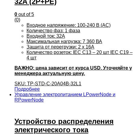
32A (2P+PE)
0
out of 5
(0)
Входное напряжение: 100-240 В (AC)
Количество фаз: 1 фаза
Входной ток: 32А
Максимальная нагрузка: 7 360 ВА
Защита от перегрузки: 2 х 16А
Количество розеток: IEC C13 – 20 шт IEC C19 –
4 шт
ВАЖНО: цена зависит от курса USD. Уточняйте у
менеджера актуальную цену.
SKU: TP-STD-C-20A04B-32L1
Подробнее
Управление электропитанием LPowerNode и
RPowerNode
Устройство распределения
электрического тока