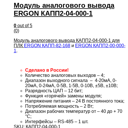
Модуль аналогового вывода
ERGON КАПП2-04-000-1
0
out of 5
(0)
Модуль аналогового вывода КАПП2-04-000-1
для
ПЛК
ERGON КАПП-82-168
и
ERGON КАПП2-00-000-
1
.
Сделано в России!
Количество аналоговых выходов – 4;
Диапазон выходного сигнала –
4-20мА, 0-
20мА, 0-24мА, 0-5В, 1-5В, 0-10В, ±5В, ±10В
;
Разрядность ЦАП – 12 бит;
Функция «горячей» замены модуля;
Напряжение питания – 24 В постоянного тока;
Потребляемая мощность – 2 Вт;
Диапазон рабочих температур от – 40 до + 70
°С;
Интерфейсы – RS-485 – 1 шт.
SKU: КАПП2-04-000-1