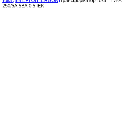
тока для ЕРГОН (ERGON)
Трансформатор тока ТТИ-А
250/5А 5ВА 0,5 IEK