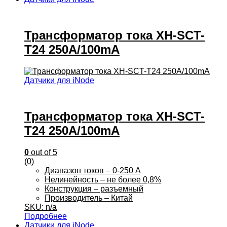
Трансформатор тока XH-SCT-
T24 250A/100mA
Датчики для iNode
Трансформатор тока XH-SCT-
T24 250A/100mA
0
out of 5
(0)
Диапазон токов – 0-250 А
Нелинейность – не более 0,8%
Конструкция – разъемный
Производитель – Китай
SKU: n/a
Подробнее
Датчики для iNode