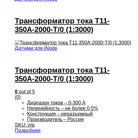
Трансформатор тока Т11-
350А-2000-Т/0 (1:3000)
Датчики для iNode
Трансформатор тока Т11-
350А-2000-Т/0 (1:3000)
0
out of 5
(0)
Диапазон токов – 0-300 А
Нелинейность – не более 0,5%
Конструкция – неразъемный
Производитель – Россия
SKU: n/a
Подробнее