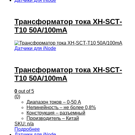
Датчики для iNode
Трансформатор тока XH‐SCT‐
T10 50A/100mA
Датчики для iNode
Трансформатор тока XH‐SCT‐
T10 50A/100mA
0
out of 5
(0)
Диапазон токов – 0-50 А
Нелинейность – не более 0,8%
Конструкция – разъемный
Производитель – Китай
SKU: n/a
Подробнее
Датчики для iNode