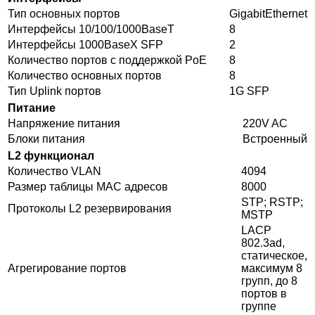
Тип основных портов
GigabitEthernet
Интерфейсы 10/100/1000BaseT
8
Интерфейсы 1000BaseX SFP
2
Количество портов с поддержкой PoE
8
Количество основных портов
8
Тип Uplink портов
1G SFP
Питание
Напряжение питания
220V AC
Блоки питания
Встроенный
L2 функционал
Количество VLAN
4094
Размер таблицы MAC адресов
8000
STP; RSTP;
Протоколы L2 резервирования
MSTP
LACP
802.3ad,
статическое,
Агрегирование портов
максимум 8
групп, до 8
портов в
группе