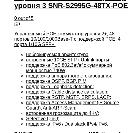
уровня 3 SNR-S2995G-48TX-POE
0
out of 5
(0)
Управляемый POE коммутатор уровня 2+, 48
портов 10/100/1000Base-T с поддержкой POE, 4
порта 1/10G SFP+:
неблокируемая архитектура;
встроенные 10GE SFP+ Uplink порты;
поддержка PoE 802.3at/af с суммарной
мощностью 740W;
поддержка аппаратного стекирования;
поддержка OSPF, BGP, PIM;
поддержка Loopback detection;
поддержка Cable distance calculation;
поддержка RSTP, MSTP, ERPS, LACP;
поддержка Access Management (IP Source
Guard), Anti-ARP-Scan;
встроенная грозозащита до 4KV;
Selective QinQ;
поддержка IPv6 / Dualstack IPv4/IPv6.