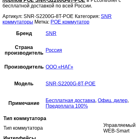
портов POE SNR-S2200G-8T-POE
в PLcontroller с
бесплатной доставкой по всей России.
Артикул:
SNR-S2200G-8T-POE
Категория:
SNR
коммутаторы
Метка:
POE коммутатор
Бренд
SNR
Страна
Россия
производитель
Производитель
ООО «НАГ»
Модель
SNR-S2200G-8T-POE
Бесплатная доставка
,
Офиц. дилер
,
Примечание
Предоплата 100%
Тип коммутатора
Управляемый
Тип коммутатора
WEB-Smart
Интерфейсы