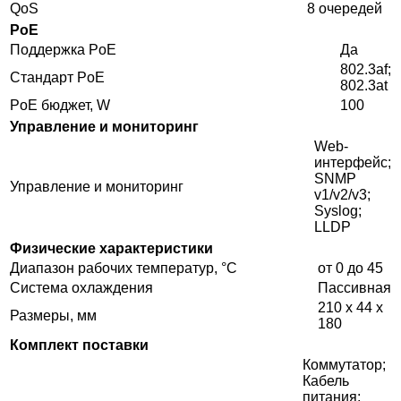
QoS
8 очередей
PoE
Поддержка PoE
Да
802.3af;
Cтандарт PoE
802.3at
PoE бюджет, W
100
Управление и мониторинг
Web-
интерфейс;
SNMP
Управление и мониторинг
v1/v2/v3;
Syslog;
LLDP
Физические характеристики
Диапазон рабочих температур, °C
от 0 до 45
Система охлаждения
Пассивная
210 x 44 x
Размеры, мм
180
Комплект поставки
Коммутатор;
Кабель
питания;