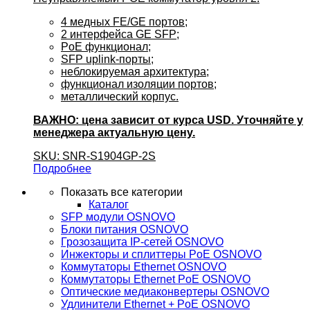
4 медных FE/GE портов;
2 интерфейса GE SFP;
PoE функционал;
SFP uplink-порты;
неблокируемая архитектура;
функционал изоляции портов;
металлический корпус.
ВАЖНО: цена зависит от курса USD. Уточняйте у
менеджера актуальную цену.
SKU: SNR-S1904GP-2S
Подробнее
Показать все категории
Каталог
SFP модули OSNOVO
Блоки питания OSNOVO
Грозозащита IP-сетей OSNOVO
Инжекторы и сплиттеры PoE OSNOVO
Коммутаторы Ethernet OSNOVO
Коммутаторы Ethernet PoE OSNOVO
Оптические медиаконвертеры OSNOVO
Удлинители Ethernet + PoE OSNOVO