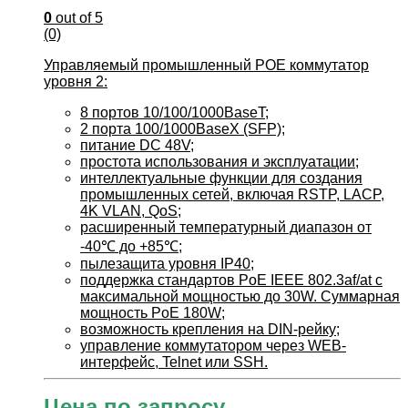
0
out of 5
(0)
Управляемый промышленный POE коммутатор
уровня 2:
8 портов 10/100/1000BaseT;
2 порта 100/1000BaseX (SFP);
питание DC 48V;
простота использования и эксплуатации;
интеллектуальные функции для создания
промышленных сетей, включая RSTP, LACP,
4K VLAN, QoS;
расширенный температурный диапазон от
-40℃ до +85℃;
пылезащита уровня IP40;
поддержка стандартов PoE IEEE 802.3af/at c
максимальной мощностью до 30W. Суммарная
мощность PoE 180W;
возможность крепления на DIN-рейку;
управление коммутатором через WEB-
интерфейс, Telnet или SSH.
Цена по запросу