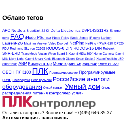
Облако тегов
APC NetBotz
Delta Electronics DVP14SS11R2
BroadLink S2 Kit
Ethernet
FAQ
iNode-PSense
реле
iNode-Relay
iNode-Sense
IP-реле
Lanbon
NetPing
Laurent-2G
Maximus Answer Video Doorbell
NetPing 4/PWR-220
OP320
RODOS-8 DIN
RODOS-16 DIN
PDU
Redmond SkyIron C250S
Rubetek
SNR-ERD
TraceMode
Vutlan
Wiren Board 6
Xiaomi MiJia 360° Home Camera
Xiaomi
Mijia Night Light
Xiaomi Smart Kettle Bluetooth
Xiaomi Smart Scale 2
Xiaomi Yeelight LED
АВР
Коммутатор
Мониторинг серверной
Smart Bulb
ОВЕН ИП 320
ПЛК
ОВЕН ПЛК100
Программируемые
Программирование
Российские аналоги
реле
Распродажа
Реле времени
Умный дом
оборудования
блок
Сухой контакт
распределения питания
контроллер
услуги
Остались вопросы? Звоните нам!
+7(495) 646-85-37
Автоматизация - наша жизнь