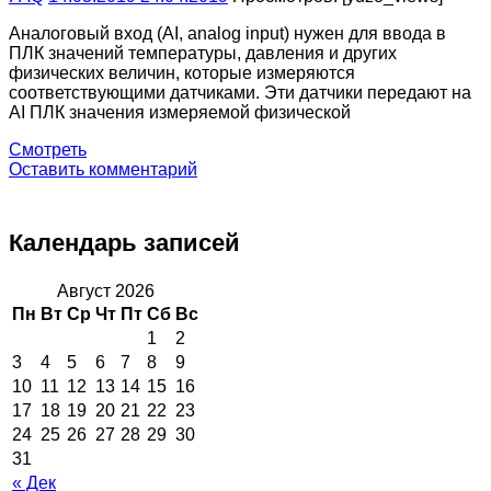
Аналоговый вход (AI, analog input) нужен для ввода в
ПЛК значений температуры, давления и других
физических величин, которые измеряются
соответствующими датчиками. Эти датчики передают на
AI ПЛК значения измеряемой физической
Смотреть
Оставить комментарий
Календарь записей
Август 2026
Пн
Вт
Ср
Чт
Пт
Сб
Вс
1
2
3
4
5
6
7
8
9
10
11
12
13
14
15
16
17
18
19
20
21
22
23
24
25
26
27
28
29
30
31
« Дек