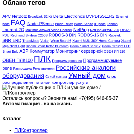
Облако тегов
APC NetBotz
Delta Electronics DVP14SS11R2
BroadLink S2 Kit
Ethernet
FAQ
iNode-PSense
реле
iNode-Relay
iNode-Sense
IP-реле
Lanbon
NetPing
Laurent-2G
Maximus Answer Video Doorbell
NetPing 4/PWR-220
OP320
RODOS-8 DIN
RODOS-16 DIN
PDU
Redmond SkyIron C250S
Rubetek
SNR-ERD
TraceMode
Vutlan
Wiren Board 6
Xiaomi MiJia 360° Home Camera
Xiaomi
Mijia Night Light
Xiaomi Smart Kettle Bluetooth
Xiaomi Smart Scale 2
Xiaomi Yeelight LED
АВР
Коммутатор
Мониторинг серверной
Smart Bulb
ОВЕН ИП 320
ПЛК
ОВЕН ПЛК100
Программируемые
Программирование
Российские аналоги
реле
Распродажа
Реле времени
Умный дом
оборудования
блок
Сухой контакт
распределения питания
контроллер
услуги
Остались вопросы? Звоните нам!
+7(495) 646-85-37
Автоматизация - наша жизнь
Каталог
ПЛКонтроллер