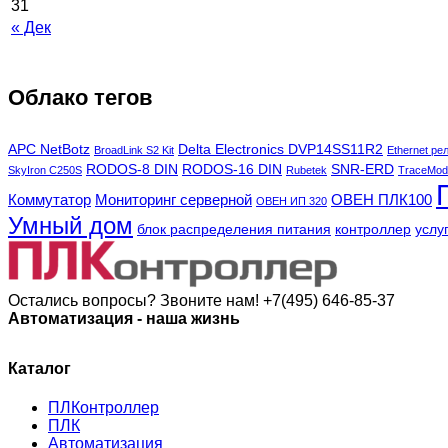
31
« Дек
Облако тегов
APC NetBotz
Delta Electronics DVP14SS11R2
BroadLink S2 Kit
Ethernet ре
RODOS-8 DIN
RODOS-16 DIN
SNR-ERD
SkyIron C250S
Rubetek
TraceMod
Коммутатор
Мониторинг серверной
ОВЕН ПЛК100
ОВЕН ИП 320
Умный дом
блок распределения питания
контроллер
услу
Остались вопросы? Звоните нам!
+7(495) 646-85-37
Автоматизация - наша жизнь
Каталог
ПЛКонтроллер
ПЛК
Автоматизация