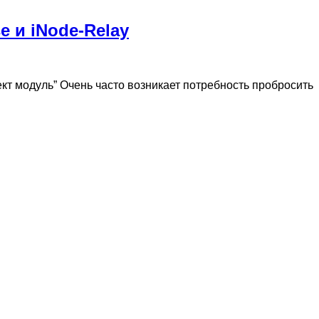
e и iNode-Relay
ллект модуль” Очень часто возникает потребность пробросить