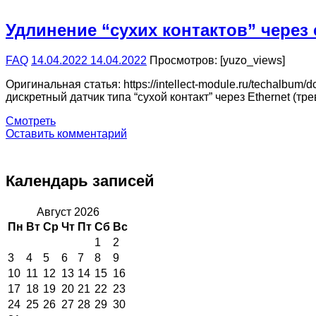
Удлинение “сухих контактов” через 
FAQ
14.04.2022
14.04.2022
Просмотров: [yuzo_views]
Оригинальная статья: https://intellect-module.ru/techalbu
дискретный датчик типа “сухой контакт” через Ethernet (тр
Смотреть
Оставить комментарий
Календарь записей
Август 2026
Пн
Вт
Ср
Чт
Пт
Сб
Вс
1
2
3
4
5
6
7
8
9
10
11
12
13
14
15
16
17
18
19
20
21
22
23
24
25
26
27
28
29
30