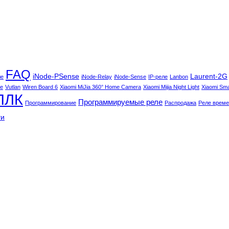
FAQ
iNode-PSense
Laurent-2G
ле
iNode-Relay
iNode-Sense
IP-реле
Lanbon
e
Vutlan
Wiren Board 6
Xiaomi MiJia 360° Home Camera
Xiaomi Mijia Night Light
Xiaomi Smar
ПЛК
Программируемые реле
Программирование
Распродажа
Реле време
ги