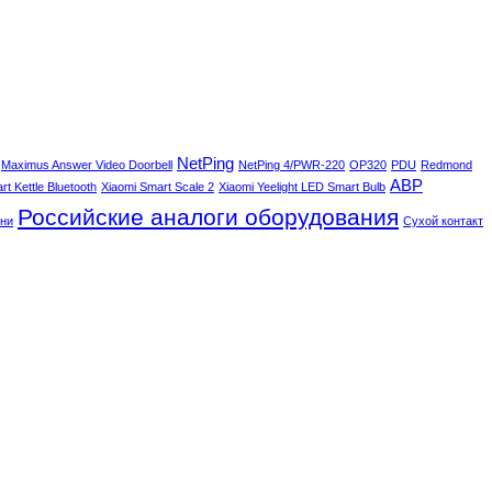
NetPing
Maximus Answer Video Doorbell
NetPing 4/PWR-220
OP320
PDU
Redmond
АВР
t Kettle Bluetooth
Xiaomi Smart Scale 2
Xiaomi Yeelight LED Smart Bulb
Российские аналоги оборудования
ни
Сухой контакт