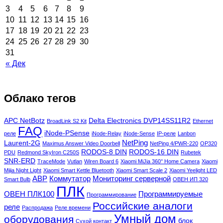
3
4
5
6
7
8
9
10
11
12
13
14
15
16
17
18
19
20
21
22
23
24
25
26
27
28
29
30
31
« Дек
Облако тегов
APC NetBotz
Delta Electronics DVP14SS11R2
BroadLink S2 Kit
Ethernet
FAQ
iNode-PSense
реле
iNode-Relay
iNode-Sense
IP-реле
Lanbon
NetPing
Laurent-2G
Maximus Answer Video Doorbell
NetPing 4/PWR-220
OP320
RODOS-8 DIN
RODOS-16 DIN
PDU
Redmond SkyIron C250S
Rubetek
SNR-ERD
TraceMode
Vutlan
Wiren Board 6
Xiaomi MiJia 360° Home Camera
Xiaomi
Mijia Night Light
Xiaomi Smart Kettle Bluetooth
Xiaomi Smart Scale 2
Xiaomi Yeelight LED
АВР
Коммутатор
Мониторинг серверной
Smart Bulb
ОВЕН ИП 320
ПЛК
ОВЕН ПЛК100
Программируемые
Программирование
Российские аналоги
реле
Распродажа
Реле времени
Умный дом
оборудования
блок
Сухой контакт