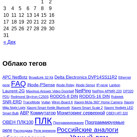
1
2
3
4
5
6
7
8
9
10
11
12
13
14
15
16
17
18
19
20
21
22
23
24
25
26
27
28
29
30
31
« Дек
Облако тегов
APC NetBotz
Delta Electronics DVP14SS11R2
BroadLink S2 Kit
Ethernet
FAQ
iNode-PSense
реле
iNode-Relay
iNode-Sense
IP-реле
Lanbon
NetPing
Laurent-2G
Maximus Answer Video Doorbell
NetPing 4/PWR-220
OP320
RODOS-8 DIN
RODOS-16 DIN
PDU
Redmond SkyIron C250S
Rubetek
SNR-ERD
TraceMode
Vutlan
Wiren Board 6
Xiaomi MiJia 360° Home Camera
Xiaomi
Mijia Night Light
Xiaomi Smart Kettle Bluetooth
Xiaomi Smart Scale 2
Xiaomi Yeelight LED
АВР
Коммутатор
Мониторинг серверной
Smart Bulb
ОВЕН ИП 320
ПЛК
ОВЕН ПЛК100
Программируемые
Программирование
Российские аналоги
реле
Распродажа
Реле времени