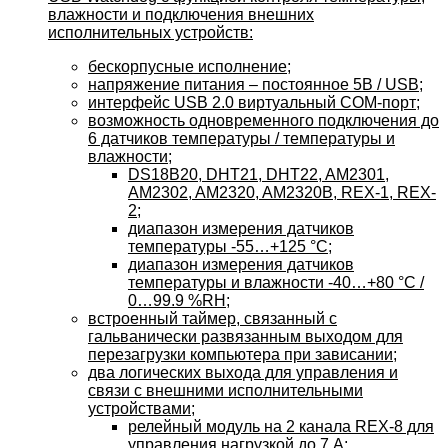
влажности и подключения внешних
исполнительных устройств:
бескорпусные исполнение;
напряжение питания – постоянное 5В / USB;
интерфейс USB 2.0 виртуальный COM-порт;
возможность одновременного подключения до
6 датчиков температуры / температуры и
влажности;
DS18B20, DHT21, DHT22, AM2301,
AM2302, AM2320, AM2320B, REX-1, REX-
2;
диапазон измерения датчиков
температуры -55…+125 °C;
диапазон измерения датчиков
температуры и влажности -40…+80 °C /
0…99.9 %RH;
встроенный таймер, связанный с
гальванически развязанным выходом для
перезагрузки компьютера при зависании;
два логических выхода для управления и
связи с внешними исполнительными
устройствами;
релейный модуль на 2 канала REX-8 для
управления нагрузкой до 7 А;