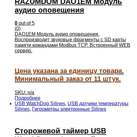
RAZUMDOM DAO1EM Модуль
аудио оповещения
0
out of 5
(0)
DAO1EM Модуль аудио оповещения.
Воспроизводит звуковые фрагменты с SD карты
памяти командами Modbus TCP. Встроенный WEB
сервер.
Цена указана за единицу товара.
Минимальный заказ от 11 штук.
SKU: n/a
Подробнее
USB WatchDog Silines
,
USB датчики температуры
Silines
,
Гигрометры электронные Silines
Сторожевой таймер USB