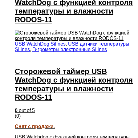
WatchDog с функцией контроля
температуры и влажности
RODOS-11
USB WatchDog Silines
,
USB датчики температуры
Silines
,
Гигрометры электронные Silines
Сторожевой таймер USB
WatchDog с функцией контроля
температуры и влажности
RODOS-11
0
out of 5
(0)
Снят с продажи.
USB Watchdog с функцией контроля температуры,