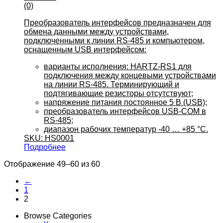
(0)
Преобразователь интерфейсов предназначен для
обмена данными между устройствами,
подключенными к линии RS-485 и компьютером,
оснащенным USB интерфейсом:
варианты исполнения: HARTZ-RS1 для
подключения между концевыми устройствами
на линии RS-485. Терминирующий и
подтягивающие резисторы отсутствуют;
напряжение питания постоянное 5 В (USB);
преобразователь интерфейсов USB-COM в
RS-485;
диапазон рабочих температур -40 … +85 °C.
SKU: HS0001
Подробнее
Отображение 49–60 из 60
←
1
2
Browse Categories