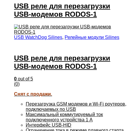
USB реле для перезагрузки
USB-модемов RODOS-1
USB WatchDog Silines
,
Релейные модули Silines
USB реле для перезагрузки
USB-модемов RODOS-1
0
out of 5
(0)
Снят с продажи.
Перезагрузка GSM модемов и Wi-Fi роутеров,
подключаемых по USB
Максимальный коммутируемый ток
подключенного устройства 1 A
Интерфейс USB-HID
Ограничение тока в режиме плавного старта