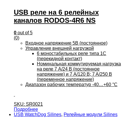
USB реле на 6 релейных
каналов RODOS-4R6 NS
0
out of 5
(0)
Входное напряжение 5В (постоянное)
Управление внешней нагрузкой
6 моностабильных реле типа 1C
(перекидной контакт)
Номинальная коммутируемая нагрузка
на реле 7 А/24 B (постоянное
напряжение) и 7 A/120 B; 7 A/250 B
(переменное напряжение)
Диапазон рабочих температур -40…+60 °C
SKU: SR0021
Подробнее
USB WatchDog Silines
,
Релейные модули Silines