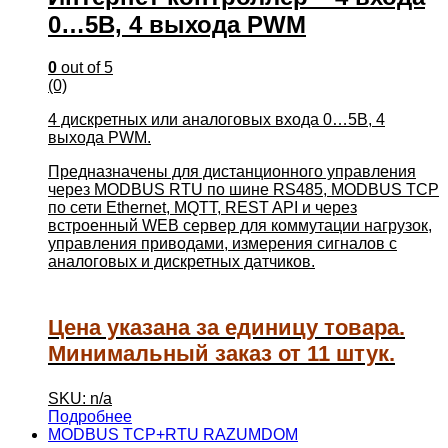
0…5В, 4 выхода PWM
0
out of 5
(0)
4 дискретных или аналоговых входа 0…5В, 4
выхода PWM.
Предназначены для дистанционного управления
через MODBUS RTU по шине RS485, MODBUS TCP
по сети Ethernet, MQTT, REST API и через
встроенный WEB сервер для коммутации нагрузок,
управления приводами, измерения сигналов с
аналоговых и дискретных датчиков.
Цена указана за единицу товара.
Минимальный заказ от 11 штук.
SKU: n/a
Подробнее
MODBUS TCP+RTU RAZUMDOM