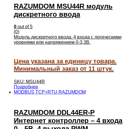
RAZUMDOM MSU44R модуль
дискретного ввода
0
out of 5
(0)
Модуль дискретного ввода. 4 входа с логическими
уровнями или напряжением 0-3,3В.
Цена указана за единицу товара.
Минимальный заказ от 11 штук.
SKU: MSU44R
Подробнее
MODBUS TCP+RTU RAZUMDOM
RAZUMDOM DDL44ER-P
Интернет контроллер – 4 входа
0…5В, 4 выхода PWM