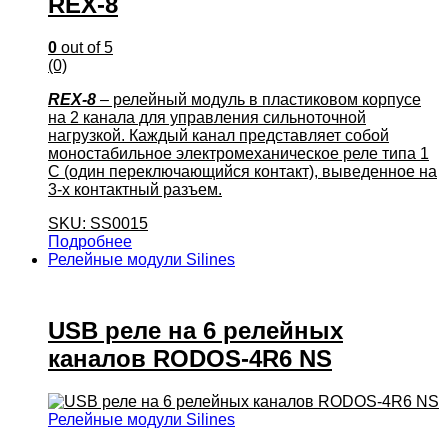
REX-8
0
out of 5
(0)
REX-8
– релейный модуль в пластиковом корпусе
на 2 канала для управления сильноточной
нагрузкой. Каждый канал представляет собой
моностабильное электромеханическое реле типа 1
C (один переключающийся контакт), выведенное на
3-х контактный разъем.
SKU: SS0015
Подробнее
Релейные модули Silines
USB реле на 6 релейных
каналов RODOS-4R6 NS
Релейные модули Silines