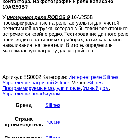
контактора. На фотографии к реле написано
10А/250В?
У
интернет реле RODOS-9
10А/250В
промаркированные на реле, актуальны для чистой
резистивной нагрузки, которая в бытовой электронике
встречается крайне редко. Тестирование данного реле
происходило на типовых приборах, таких как лампы
накаливания, нагреватели. В итоге, определили
максимальную нагрузку для устройства.
Артикул:
ES0002
Категории:
Интернет реле Silines
,
Управление нагрузкой Silines
Метки:
Silines
,
Программируемые модули и реле
,
Умный дом
,
Управление шлагбаумом
Бренд
Silines
Страна
Россия
производитель