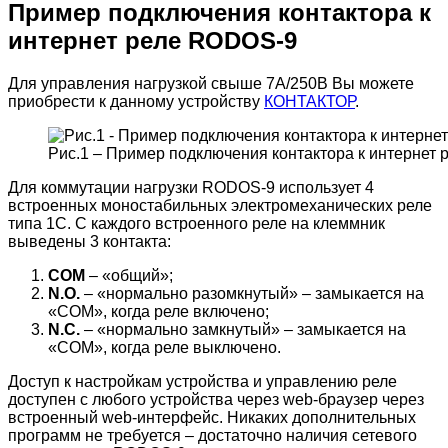
Пример подключения контактора к
интернет реле RODOS-9
Для управления нагрузкой свыше 7А/250В Вы можете
приобрести к данному устройству
КОНТАКТОР
.
Рис.1 – Пример подключения контактора к интернет
Для коммутации нагрузки RODOS-9 использует 4
встроенных моностабильных электромеханических реле
типа 1C. С каждого встроенного реле на клеммник
выведены 3 контакта:
COM
– «общий»;
N.O.
– «нормально разомкнутый» – замыкается на
«COM», когда реле включено;
N.C.
– «нормально замкнутый» – замыкается на
«COM», когда реле выключено.
Доступ к настройкам устройства и управлению реле
доступен с любого устройства через web-браузер через
встроенный web-интерфейс. Никаких дополнительных
программ не требуется – достаточно наличия сетевого