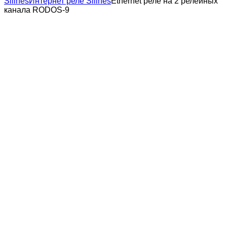
Silines
Интернет реле Silines
Ethernet реле на 2 релейных
канала RODOS-9