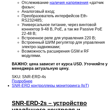
Отслеживание
наличия напряжения
«датчик
фазы»;
Аналоговый вход;
Преобразователь интерфейсов Eth-
RS232/485;
Универсальное питание, через винтовой
коннектор 9-48 В, PoE, а так же Passive PoE
22-48
В;
Встроенное реле для управления 220 В;
Встроенный ШИМ регулятор для управления
электро-задвижками;
Возможность расширения GSM и RF
модулями.
ВАЖНО: цена зависит от курса USD. Уточняйте у
менеджера актуальную цену.
SKU: SNR-ERD-4s
Подробнее
SNR-ERD контроллеры мониторинга (IoT)
SNR-ERD-2s – устройство
удалённого контроля и