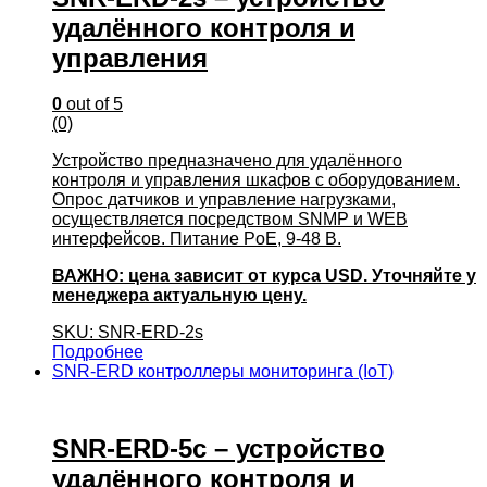
удалённого контроля и
управления
0
out of 5
(0)
Устройство предназначено для удалённого
контроля и управления шкафов с оборудованием.
Опрос датчиков и управление нагрузками,
осуществляется посредством SNMP и WEB
интерфейсов. Питание PoE, 9-48 В.
ВАЖНО: цена зависит от курса USD. Уточняйте у
менеджера актуальную цену.
SKU: SNR-ERD-2s
Подробнее
SNR-ERD контроллеры мониторинга (IoT)
SNR-ERD-5c – устройство
удалённого контроля и