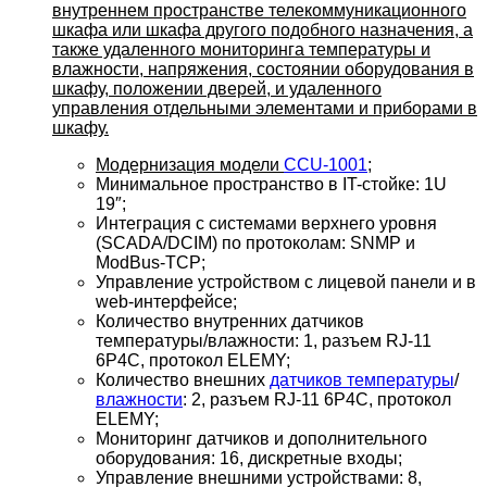
внутреннем пространстве телекоммуникационного
шкафа или шкафа другого подобного назначения, а
также удаленного мониторинга температуры и
влажности, напряжения, состоянии оборудования в
шкафу, положении дверей, и удаленного
управления отдельными элементами и приборами в
шкафу.
Модернизация модели
CCU-1001
;
Минимальное пространство в IT-стойке: 1U
19″;
Интеграция с системами верхнего уровня
(SCADA/DCIM) по протоколам: SNMP и
ModBus-TCP;
Управление устройством с лицевой панели и в
web-интерфейсе;
Количество внутренних датчиков
температуры/влажности: 1, разъем RJ-11
6P4C, протокол ELEMY;
Количество внешних
датчиков температуры
/
влажности
: 2, разъем RJ-11 6P4C, протокол
ELEMY;
Мониторинг датчиков и дополнительного
оборудования: 16, дискретные входы;
Управление внешними устройствами: 8,