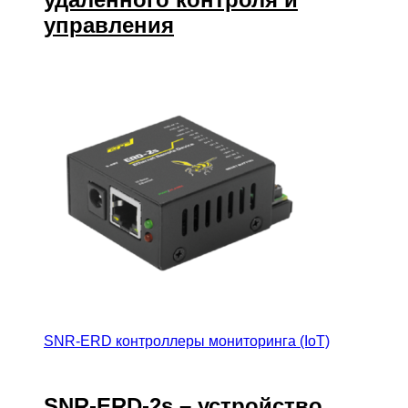
управления
SNR-ERD контроллеры мониторинга (IoT)
SNR-ERD-2s – устройство