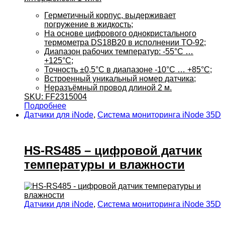
Герметичный корпус, выдерживает
погружение в жидкость;
На основе цифрового однокристального
термометра DS18B20 в исполнении TO-92;
Диапазон рабочих температур: -55°C …
+125°C;
Точность ±0,5°C в диапазоне -10°C … +85°C;
Встроенный уникальный номер датчика;
Неразъёмный провод длиной 2 м.
SKU: FF2315004
Подробнее
Датчики для iNode
,
Система мониторинга iNode 35D
HS-RS485 – цифровой датчик
температуры и влажности
Датчики для iNode
,
Система мониторинга iNode 35D