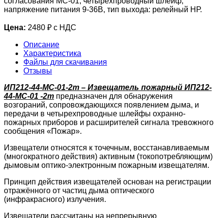
согласования МС-01, четырехпроводный шлейф,
напряжение питания 9-36В, тип выхода: релейный НР.
Цена:
2480 ₽ с НДС
Описание
Характеристика
Файлы для скачивания
Отзывы
ИП212-44-МС-01-2m – Извещатель пожарный ИП212-
44-МС-01 -2m
предназначен для обнаружения
возгораний, сопровождающихся появлением дыма, и
передачи в четырехпроводные шлейфы охранно-
пожарных приборов и расширителей сигнала тревожного
сообщения «Пожар».
Извещатели относятся к точечным, восстанавливаемым
(многократного действия) активным (токопотребляющим)
дымовым оптико-электронным пожарным извещателям.
Принцип действия извещателей основан на регистрации
отражённого от частиц дыма оптического
(инфракрасного) излучения.
Извещатели рассчитаны на непрерывную