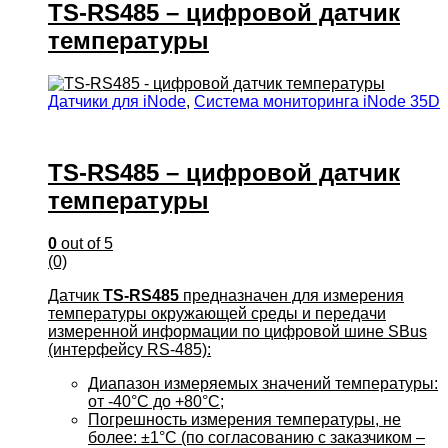
TS-RS485 – цифровой датчик
температуры
Датчики для iNode
,
Система мониторинга iNode 35D
TS-RS485 – цифровой датчик
температуры
0
out of 5
(0)
Датчик
TS-RS485
предназначен для измерения
температуры окружающей среды и передачи
измеренной информации по цифровой шине SBus
(интерфейсу RS-485):
Диапазон измеряемых значений температуры:
от -40°С до +80°С;
Погрешность измерения температуры, не
более: ±1°С (по согласованию с заказчиком –