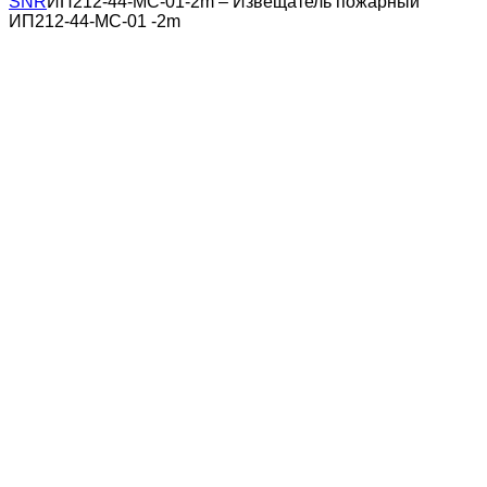
SNR
ИП212-44-МС-01-2m – Извещатель пожарный
ИП212-44-МС-01 -2m