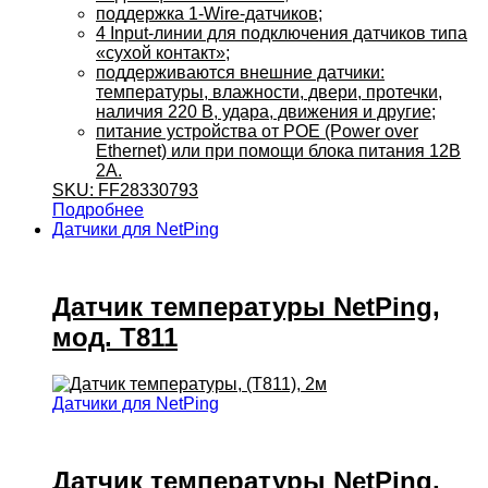
поддержка 1-Wire-датчиков;
4 Input-линии для подключения датчиков типа
«сухой контакт»;
поддерживаются внешние датчики:
температуры, влажности, двери, протечки,
наличия 220 В, удара, движения и другие;
питание устройства от POE (Power over
Ethernet) или при помощи блока питания 12В
2А.
SKU: FF28330793
Подробнее
Датчики для NetPing
Датчик температуры NetPing,
мод. T811
Датчики для NetPing
Датчик температуры NetPing,