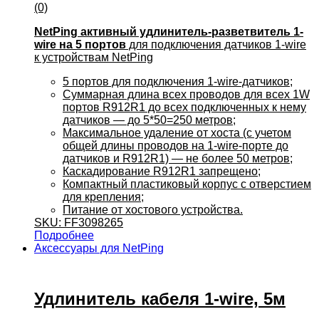
(0)
NetPing активный удлинитель-разветвитель 1-
wire на 5 портов
для подключения датчиков 1-wire
к устройствам NetPing
5 портов для подключения 1-wire-датчиков;
Суммарная длина всех проводов для всех 1W
портов R912R1 до всех подключенных к нему
датчиков — до 5*50=250 метров;
Максимальное удаление от хоста (с учетом
общей длины проводов на 1-wire-порте до
датчиков и R912R1) — не более 50 метров;
Каскадирование R912R1 запрещено;
Компактный пластиковый корпус с отверстием
для крепления;
Питание от хостового устройства.
SKU: FF3098265
Подробнее
Аксессуары для NetPing
Удлинитель кабеля 1-wire, 5м