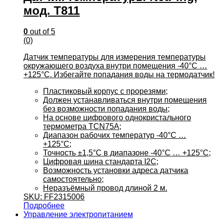
мод. T811
0
out of 5
(0)
Датчик температуры для измерения температуры
окружающего воздуха внутри помещения -40°C …
+125°C. Избегайте попадания воды на термодатчик!
Пластиковый корпус с прорезями;
Должен устанавливаться внутри помещения
без возможности попадания воды;
На основе цифрового однокристального
термометра TCN75A;
Диапазон рабочих температур -40°C …
+125°C;
Точность ±1,5°C в диапазоне -40°C … +125°C;
Цифровая шина стандарта I2C;
Возможность установки адреса датчика
самостоятельно;
Неразъёмный провод длиной 2 м.
SKU: FF2315006
Подробнее
Управление электропитанием