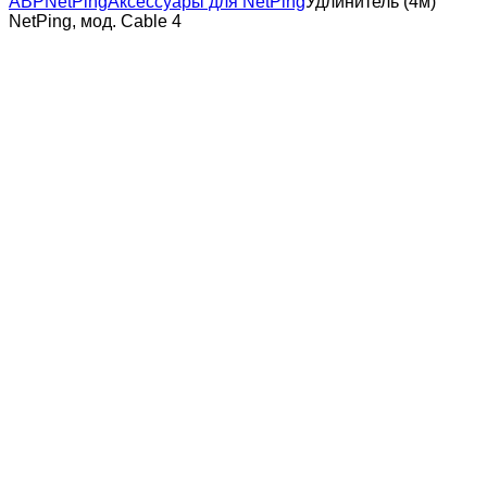
АВР
NetPing
Аксессуары для NetPing
Удлинитель (4м)
NetPing, мод. Cable 4