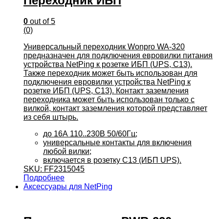
Переходник ИБП
0
out of 5
(0)
Универсальный переходник Wonpro WA-320
предназначен для подключения евровилки питания
устройства NetPing к розетке ИБП (UPS, C13).
Также переходник может быть использован для
подключения евровилки устройства NetPing к
розетке ИБП (UPS, C13). Контакт заземления
переходника может быть использован только с
вилкой, контакт заземления которой представляет
из себя штырь.
до 16А 110..230В 50/60Гц;
универсальные контакты для включения
любой вилки;
включается в розетку С13 (ИБП UPS).
SKU: FF2315045
Подробнее
Аксессуары для NetPing