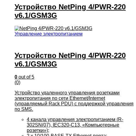
Устройство NetPing 4/PWR-220
v6.1/GSM3G
Управление электропитанием
Устройство NetPing 4/PWR-220
v6.1/GSM3G
0
out of 5
(0)
Устройство удаленного управления розетками
электропитания по сети Ethernet/Internet
(управляемый Rack PDU) c поддержкой управления
по SMS.
4 канала управления электропитанием (R-
302SN(07), IEC320-C13, «Компьютерные
розетки»);
2 х 10/100-BASE-TX Ethernet-порта;