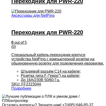
Переходник для PWR-220
Аксессуары для NetPing
Переходник для PWR-220
0
out of 5
(0)
Специальный кабель-переходник корпусе
устройства NetPing с компьютерной розетки на
обыкновенную розетку для подключения евровилки.
Штыревой разъём С14 на кабеле;
Розетка типа F (“евро”) на кабеле;
До 16А/230В 50/60 Гц.
SKU: FF2315044
Подробнее
Остались вопросы? Звоните нам!
+7(495) 646-85-37