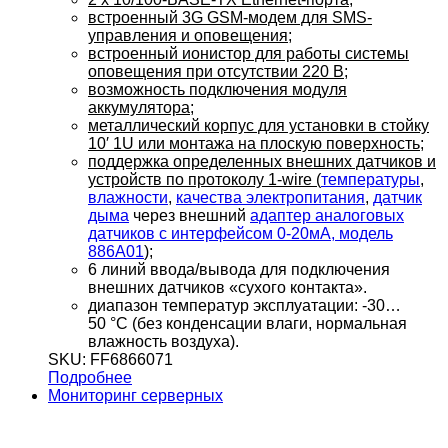
встроенный 3G GSM-модем для SMS-
управления и оповещения;
встроенный ионистор для работы системы
оповещения при отсутствии 220 В;
возможность подключения модуля
аккумулятора;
металлический корпус для установки в стойку
10′ 1U или монтажа на плоскую поверхность;
поддержка определенных внешних датчиков и
устройств по протоколу 1-wire (
температуры
,
влажности
,
качества электропитания
,
датчик
дыма
через внешний
адаптер аналоговых
датчиков с интерфейсом 0-20мА, модель
886A01
);
6 линий ввода/вывода для подключения
внешних датчиков «сухого контакта».
диапазон температур эксплуатации: -30…
50 °С (без конденсации влаги, нормальная
влажность воздуха).
SKU: FF6866071
Подробнее
Мониторинг серверных