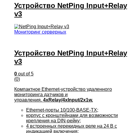
Устройство NetPing Input+Relay
v3
Мониторинг серверных
Устройство NetPing Input+Relay
v3
0
out of 5
(0)
Компактное Ethernet-устройство удаленного
мониторинга датчиков и
управления.
4xRelay/4xInput/2x1w.
Ethernet-порты 10/100-BASE-TX;
корпус с кронштейнами для возможности
крепления на DIN-рейку;
4 встроенных перекидных реле на 24 В с
индикацией включения;