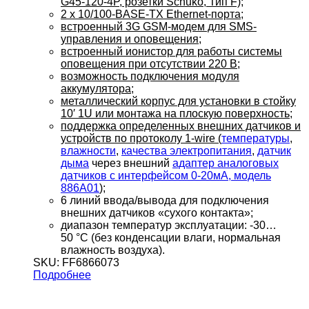
G45-120-4P, розетки Schuko, Тип F);
2 х 10/100-BASE-TX Ethernet-порта;
встроенный 3G GSM-модем для SMS-
управления и оповещения;
встроенный ионистор для работы системы
оповещения при отсутствии 220 В;
возможность подключения модуля
аккумулятора;
металлический корпус для установки в стойку
10′ 1U или монтажа на плоскую поверхность;
поддержка определенных внешних датчиков и
устройств по протоколу 1-wire (
температуры
,
влажности
,
качества электропитания
,
датчик
дыма
через внешний
адаптер аналоговых
датчиков с интерфейсом 0-20мА, модель
886A01
);
6 линий ввода/вывода для подключения
внешних датчиков «сухого контакта»;
диапазон температур эксплуатации: -30…
50 °С (без конденсации влаги, нормальная
влажность воздуха).
SKU: FF6866073
Подробнее