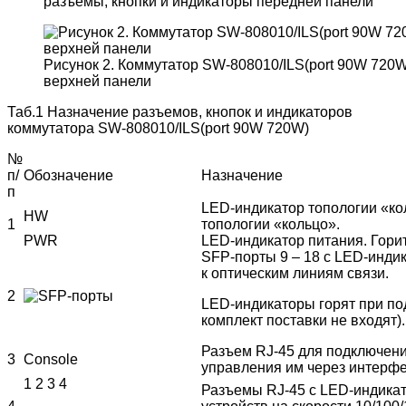
разъемы, кнопки и индикаторы передней панели
Рисунок 2. Коммутатор SW-808010/ILS(port 90W 720W
верхней панели
Таб.1 Назначение разъемов, кнопок и индикаторов
коммутатора SW-808010/ILS(port 90W 720W)
№
п/
Обозначение
Назначение
п
LED-индикатор топологии «ко
HW
1
топологии «кольцо».
PWR
LED-индикатор питания. Горит
SFP-порты 9 – 18 с LED-инди
к оптическим линиям связи.
2
LED-индикаторы горят при по
комплект поставки не входят).
Разъем RJ-45 для подключени
3
Console
управления им через интерф
1 2 3 4
Разъемы RJ-45 с LED-индика