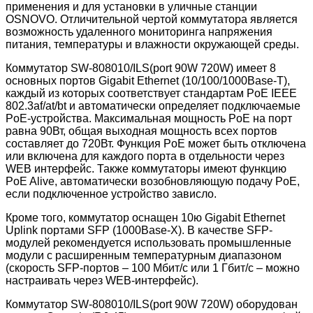
применения и для установки в уличные станции
OSNOVO. Отличительной чертой коммутатора является
возможность удаленного мониторинга напряжения
питания, температуры и влажности окружающей среды.
Коммутатор SW-808010/ILS(port 90W 720W) имеет 8
основных портов Gigabit Ethernet (10/100/1000Base-T),
каждый из которых соответствует стандартам PoE IEEE
802.3af/at/bt и автоматически определяет подключаемые
PoE-устройства. Максимальная мощность PoE на порт
равна 90Вт, общая выходная мощность всех портов
составляет до 720Вт. Функция PoE может быть отключена
или включена для каждого порта в отдельности через
WEB интерфейс. Также коммутаторы имеют функцию
PoE Alive, автоматически возобновляющую подачу PoE,
если подключенное устройство зависло.
Кроме того, коммутатор оснащен 10ю Gigabit Ethernet
Uplink портами SFP (1000Base-X). В качестве SFP-
модулей рекомендуется использовать промышленные
модули с расширенным температурным диапазоном
(скорость SFP-портов – 100 Мбит/с или 1 Гбит/с – можно
настраивать через WEB-интерфейс).
Коммутатор SW-808010/ILS(port 90W 720W) оборудован