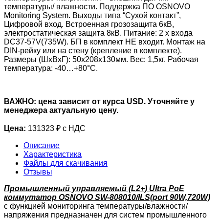
температуры/ влажности. Поддержка ПО OSNOVO
Monitoring System. Выходы типа “Сухой контакт”,
Цифровой вход. Встроенная грозозащита 6кВ,
электростатическая защита 8кВ. Питание: 2 x входа
DC37-57V(735W). БП в комплект НЕ входит. Монтаж на
DIN-рейку или на стену (крепление в комплекте).
Размеры (ШхВхГ): 50х208х130мм. Вес: 1,5кг. Рабочая
температура: -40…+80°С.
ВАЖНО: цена зависит от курса USD. Уточняйте у
менеджера актуальную цену.
Цена:
131323 ₽ с НДС
Описание
Характеристика
Файлы для скачивания
Отзывы
Промышленный управляемый (L2+) Ultra PoE
коммутатор OSNOVO SW-808010/ILS(port 90W,720W)
с функцией мониторинга температуры/влажности/
напряжения предназначен для систем промышленного