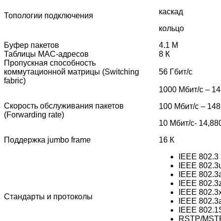
каскад
Топологии подключения
кольцо
Буфер пакетов
4.1 М
Таблицы MAC-адресов
8 К
Пропускная способность
коммутационной матрицы (Switching
56 Гбит/с
fabric)
1000 Мбит/с – 14
Скорость обслуживания пакетов
100 Мбит/c – 148
(Forwarding rate)
10 Мбит/c- 14,88
Поддержка jumbo frame
16 К
IEEE 802.3
IEEE 802.3
IEEE 802.3
IEEE 802.3
IEEE 802.3x
Стандарты и протоколы
IEEE 802.3a
IEEE 802.1
RSTP/MSTP(