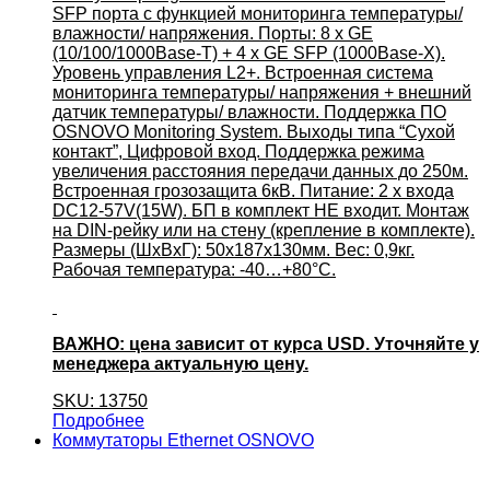
SFP порта с функцией мониторинга температуры/
влажности/ напряжения. Порты: 8 x GE
(10/100/1000Base-T) + 4 x GE SFP (1000Base-X).
Уровень управления L2+. Встроенная система
мониторинга температуры/ напряжения + внешний
датчик температуры/ влажности. Поддержка ПО
OSNOVO Monitoring System. Выходы типа “Сухой
контакт”, Цифровой вход. Поддержка режима
увеличения расстояния передачи данных до 250м.
Встроенная грозозащита 6кВ. Питание: 2 x входа
DC12-57V(15W). БП в комплект НЕ входит. Монтаж
на DIN-рейку или на стену (крепление в комплекте).
Размеры (ШхВхГ): 50х187х130мм. Вес: 0,9кг.
Рабочая температура: -40…+80°С.
ВАЖНО: цена зависит от курса USD. Уточняйте у
менеджера актуальную цену.
SKU: 13750
Подробнее
Коммутаторы Ethernet OSNOVO