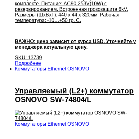
комплекте. Питание: AC90-253V(10W) c
резервированием. Встроенная грозозащита 6kV.
Размеры (ШхВхГ): 440 x 44 x 320мм. Рабочая
температура: -10…+50 гр. С.
ВАЖНО: цена зависит от курса USD. Уточняйте у
менеджера актуальную цену.
SKU: 13739
Подробнее
Коммутаторы Ethernet OSNOVO
Управляемый (L2+) коммутатор
OSNOVO SW-74804/L
Коммутаторы Ethernet OSNOVO