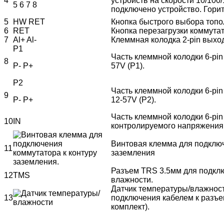
4
устройств на скорости 10/100
5 6 7 8
подключено устройство. Гори
5
HW RET
Кнопка быстрого выбора топо
6
RET
Кнопка перезагрузки коммута
7
Al+ Al-
Клеммная колодка 2-pin выход
P1
Часть клеммной колодки 6-pi
8
P- P+
57V (P1).
P2
Часть клеммной колодки 6-pi
9
P- P+
12-57V (P2).
Часть клеммной колодки 6-pin
10
IN
контролируемого напряжения
Винтовая клемма для подключ
11
заземления
Разъем TRS 3.5мм для подкл
12
TMS
влажности.
Датчик температуры/влажнос
13
подключения кабелем к разъем
комплект).