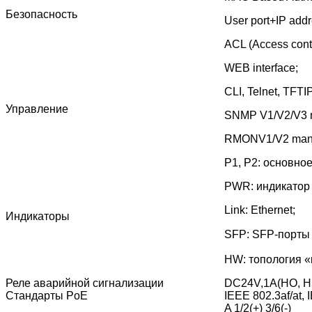
Безопасность
User port+IP ad
ACL (Access contro
WEB interface;
CLI, Telnet, TFTI
Управление
SNMP V1/V2/V3 
RMONV1/V2 man
P1, P2: основно
PWR: индикатор
Link: Ethernet;
Индикаторы
SFP: SFP-порты
HW: топология «
Реле аварийной сигнализации
DC24V,1A(НО, Н
Стандарты PoE
IEEE 802.3af/at, 
A 1/2(+) 3/6(-)