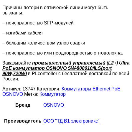
Причины потери в оптической линии могут быть
вызваны:
– неисправностью SFP-модулей
– изгибами кабеля
– большим количеством узлов сварки
– неисправностью или неоднородностью оптоволокна.
Заказывайте
промышленный управляемый (L2+) Ultra
PoE коммутатор OSNOVO SW-808010/ILS(port
90W,720W)
в PLcontroller с бесплатной доставкой по всей
России.
Артикул:
13747
Категория:
Коммутаторы Ethernet PoE
OSNOVO
Метка:
Коммутатор
Бренд
OSNOVO
Производитель
ООО "ТД В1 электроникс"