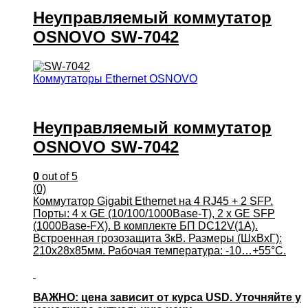
Неуправляемый коммутатор
OSNOVO SW-7042
Коммутаторы Ethernet OSNOVO
Неуправляемый коммутатор
OSNOVO SW-7042
0
out of 5
(0)
Коммутатор Gigabit Ethernet на 4 RJ45 + 2 SFP.
Порты: 4 x GE (10/100/1000Base-T), 2 x GE SFP
(1000Base-FX). В комплекте БП DC12V(1A).
Встроенная грозозащита 3кВ. Размеры (ШхВхГ):
210x28x85мм. Рабочая температура: -10…+55°С.
ВАЖНО: цена зависит от курса USD. Уточняйте у