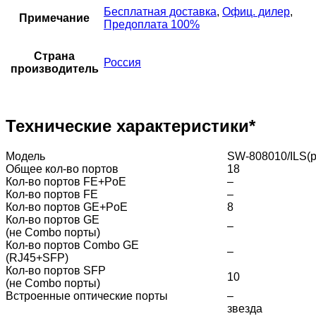
Бесплатная доставка
,
Офиц. дилер
,
Примечание
Предоплата 100%
Страна
Россия
производитель
Технические характеристики*
Модель
SW-808010/ILS(p
Общее кол-во портов
18
Кол-во портов FE+PoE
–
Кол-во портов FE
–
Кол-во портов GE+PoE
8
Кол-во портов GE
–
(не Combo порты)
Кол-во портов Combo GE
–
(RJ45+SFP)
Кол-во портов SFP
10
(не Combo порты)
Встроенные оптические порты
–
звезда