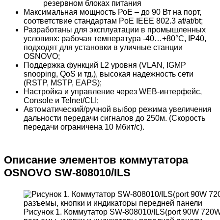
резервном блоках питания
Максимальная мощность РоЕ – до 90 Вт на порт,
соответствие стандартам PoE IEEE 802.3 af/at/bt;
Разработаны для эксплуатации в промышленных
условиях: рабочая температура -40…+80°С, IP40,
подходят для установки в уличные станции
OSNOVO;
Поддержка функций L2 уровня (VLAN, IGMP
snooping, QoS и тд.), высокая надежность сети
(RSTP, MSTP, EAPS);
Настройка и управление через WEB-интерфейс,
Console и Telnet/CLI;
Автоматический/ручной выбор режима увеличения
дальности передачи сигналов до 250м. (Скорость
передачи ограничена 10 Мбит/с).
Описание элементов коммутатора
OSNOVO SW-808010/ILS
Рисунок 1. Коммутатор SW-808010/ILS(port 90W 720W