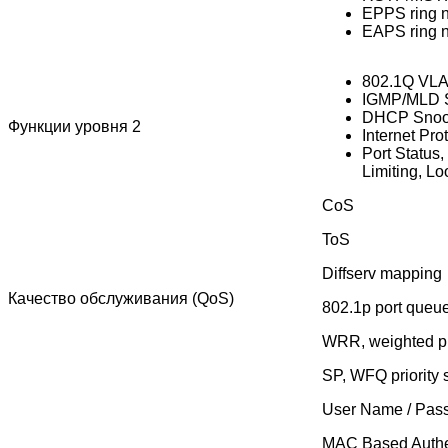
EPPS ring n
EAPS ring n
802.1Q VL
IGMP/MLD 
DHCP Snoo
Функции уровня 2
Internet Pro
Port Status,
Limiting, Lo
CoS
ToS
Diffserv mapping
Качество обслуживания (QoS)
802.1p port queue 
WRR, weighted pri
SP, WFQ priority
User Name / Pass
MAC Based Authe