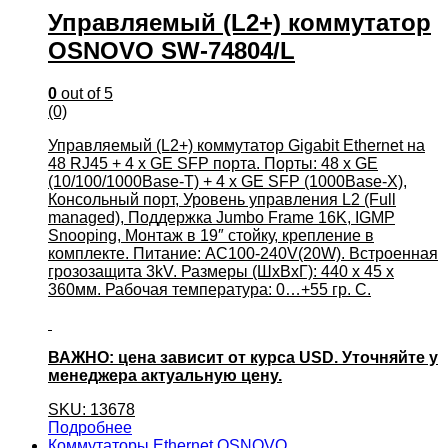
Управляемый (L2+) коммутатор
OSNOVO SW-74804/L
0
out of 5
(0)
Управляемый (L2+) коммутатор Gigabit Ethernet на
48 RJ45 + 4 x GE SFP порта. Порты: 48 x GE
(10/100/1000Base-T) + 4 x GE SFP (1000Base-X),
Консольный порт, Уровень управления L2 (Full
managed), Поддержка Jumbo Frame 16K, IGMP
Snooping, Монтаж в 19″ стойку, крепление в
комплекте. Питание: AC100-240V(20W). Встроенная
грозозащита 3kV. Размеры (ШхВхГ): 440 x 45 x
360мм. Рабочая температура: 0…+55 гр. С.
ВАЖНО: цена зависит от курса USD. Уточняйте у
менеджера актуальную цену.
SKU: 13678
Подробнее
Коммутаторы Ethernet OSNOVO