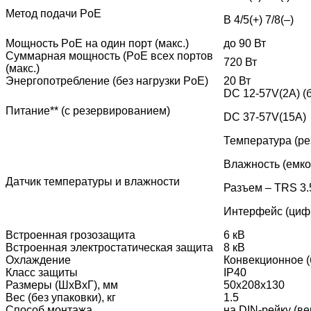
Метод подачи PoE
В 4/5(+) 7/8(–)
Мощность PoE на один порт (макс.)
до 90 Вт
Суммарная мощность (PoE всех портов
720 Вт
(макс.)
Энергопотребление (без нагрузки PoE)
20 Вт
DC 12-57V(2А) (
Питание** (с резервированием)
DC 37-57V(15А)
Температура (ре
Влажность (емко
Датчик температуры и влажности
Разъем – TRS 3
Интерфейс (цифро
Встроенная грозозащита
6 кВ
Встроенная электростатическая защита
8 кВ
Охлаждение
Конвекционное (
Класс защиты
IP40
Размеры (ШхВхГ), мм
50х208х130
Вес (без упаковки), кг
1.5
Способ монтажа
на DIN-рейку (в