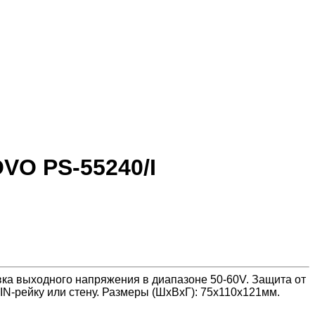
VO PS-55240/I
ка выходного напряжения в диапазоне 50-60V. Защита от
IN-рейку или стену. Размеры (ШxВxГ): 75x110x121мм.