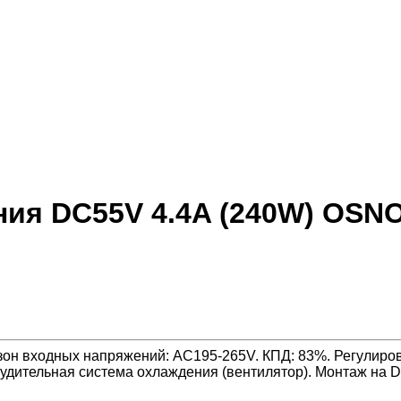
я DC55V 4.4A (240W) OSNO
он входных напряжений: AC195-265V. КПД: 83%. Регулиров
удительная система охлаждения (вентилятор). Монтаж на D