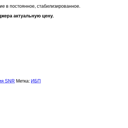
ие в постоянное, стабилизированное.
джера актуальную цену.
ия SNR
Метка:
ИБП